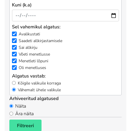
Kuni (k.a)
Sel vahemikul algatus:
Avalikustati
Saadeti allkirjastamisele
Sai allkirju
Võeti menetlusse
Menetleti lõpuni
Oli menetluses
Algatus vastab:
Kõigile valikuile korraga
Vähemalt ühele valikule
Arhiveeritud algatused
Näita
Ära näita
Filtreeri