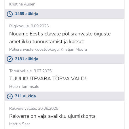
Kristina Ausen
1469 allkirja
Riigikogule
9.09.2025
Nõuame Eestis elavate põlisrahvaste õiguste
ametlikku tunnustamist ja kaitset
Põlisrahvaste Koostöökogu,
Kristjan Moora
2181 allkirja
Tõrva vallale
3.07.2025
TUULIKUTEVABA TÕRVA VALD!
Helen Tammsalu
711 allkirja
Rakvere vallale
20.06.2025
Rakverre on vaja avalikku ujumiskohta
Martin Saar