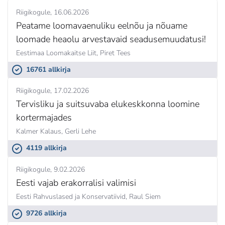
Riigikogule
16.06.2026
Peatame loomavaenuliku eelnõu ja nõuame
loomade heaolu arvestavaid seadusemuudatusi!
Eestimaa Loomakaitse Liit,
Piret Tees
16761 allkirja
Riigikogule
17.02.2026
Tervisliku ja suitsuvaba elukeskkonna loomine
kortermajades
Kalmer Kalaus,
Gerli Lehe
4119 allkirja
Riigikogule
9.02.2026
Eesti vajab erakorralisi valimisi
Eesti Rahvuslased ja Konservatiivid,
Raul Siem
9726 allkirja