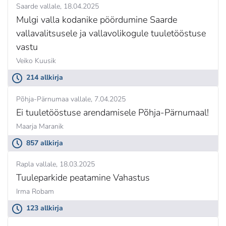
Saarde vallale
18.04.2025
Mulgi valla kodanike pöördumine Saarde
vallavalitsusele ja vallavolikogule tuuletööstuse
vastu
Veiko Kuusik
214 allkirja
Põhja-Pärnumaa vallale
7.04.2025
Ei tuuletööstuse arendamisele Põhja-Pärnumaal!
Maarja Maranik
857 allkirja
Rapla vallale
18.03.2025
Tuuleparkide peatamine Vahastus
Irma Robam
123 allkirja