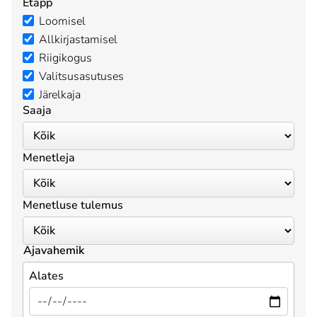
Etapp
Loomisel
Allkirjastamisel
Riigikogus
Valitsusasutuses
Järelkaja
Saaja
Menetleja
Menetluse tulemus
Ajavahemik
Alates