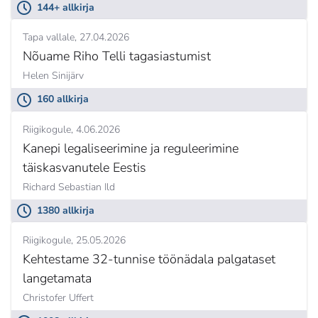
144+ allkirja
Tapa vallale
27.04.2026
Nõuame Riho Telli tagasiastumist
Helen Sinijärv
160 allkirja
Riigikogule
4.06.2026
Kanepi legaliseerimine ja reguleerimine
täiskasvanutele Eestis
Richard Sebastian Ild
1380 allkirja
Riigikogule
25.05.2026
Kehtestame 32-tunnise töönädala palgataset
langetamata
Christofer Uffert