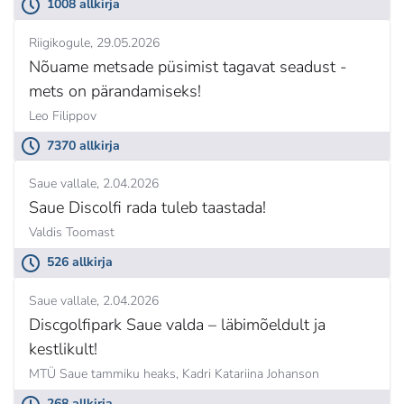
1008 allkirja
Riigikogule
29.05.2026
Nõuame metsade püsimist tagavat seadust -
mets on pärandamiseks!
Leo Filippov
7370 allkirja
Saue vallale
2.04.2026
Saue Discolfi rada tuleb taastada!
Valdis Toomast
526 allkirja
Saue vallale
2.04.2026
Discgolfipark Saue valda – läbimõeldult ja
kestlikult!
MTÜ Saue tammiku heaks,
Kadri Katariina Johanson
268 allkirja