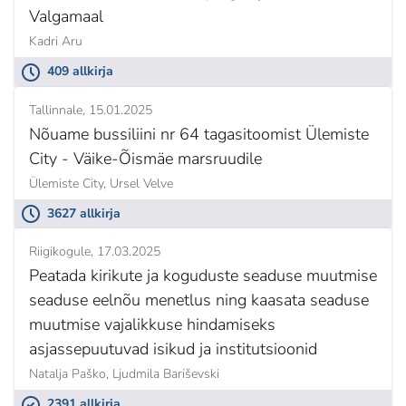
Valgamaal
Kadri Aru
409 allkirja
Tallinnale
15.01.2025
Nõuame bussiliini nr 64 tagasitoomist Ülemiste
City - Väike-Õismäe marsruudile
Ülemiste City,
Ursel Velve
3627 allkirja
Riigikogule
17.03.2025
Peatada kirikute ja koguduste seaduse muutmise
seaduse eelnõu menetlus ning kaasata seaduse
muutmise vajalikkuse hindamiseks
asjassepuutuvad isikud ja institutsioonid
Natalja Paško,
Ljudmila Bariševski
2391 allkirja