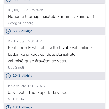
Riigikogule
21.05.2025
Nõuame loomapiinajatele karmimat karistust!
Georg Villenberg
5332 allkirja
Riigikogule
15.04.2025
Petitsioon Eestis alaliselt elavate välisriikide
kodanike ja kodakondsuseta isikute
valimisõiguse äravõtmise vastu.
Julia Smoli
1043 allkirja
Järva vallale
15.01.2025
Järva valla tuulikuparkide vastu
Mikk Kivila
1061 allkirja