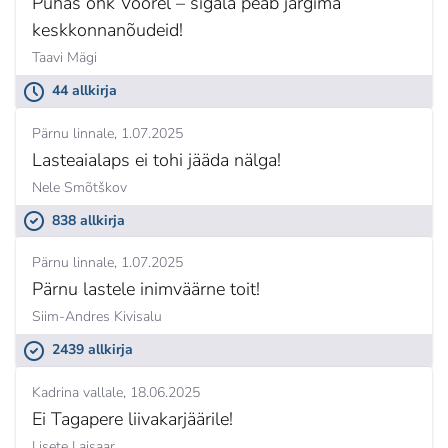
Puhas õhk Voorel – sigala peab järgima
keskkonnanõudeid!
Taavi Mägi
44 allkirja
Pärnu linnale
1.07.2025
Lasteaialaps ei tohi jääda nälga!
Nele Smõtškov
838 allkirja
Pärnu linnale
1.07.2025
Pärnu lastele inimväärne toit!
Siim-Andres Kivisalu
2439 allkirja
Kadrina vallale
18.06.2025
Ei Tagapere liivakarjäärile!
Lisete Laisaar