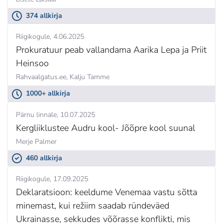
374 allkirja
Riigikogule
4.06.2025
Prokuratuur peab vallandama Aarika Lepa ja Priit
Heinsoo
Rahvaalgatus.ee, Kalju Tamme
1000+ allkirja
Pärnu linnale
10.07.2025
Kergliiklustee Audru kool- Jõõpre kool suunal
Merje Palmer
460 allkirja
Riigikogule
17.09.2025
Deklaratsioon: keeldume Venemaa vastu sõtta
minemast, kui režiim saadab ründeväed
Ukrainasse, sekkudes võõrasse konflikti, mis