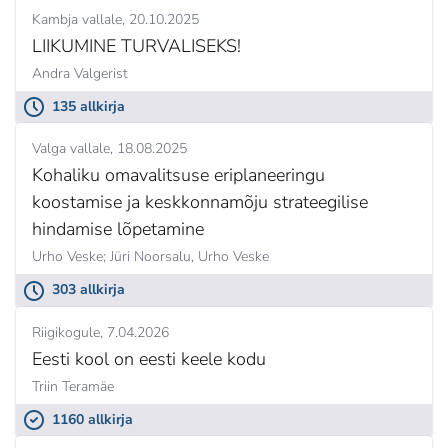
Kambja vallale
20.10.2025
LIIKUMINE TURVALISEKS!
Andra Valgerist
135 allkirja
Valga vallale
18.08.2025
Kohaliku omavalitsuse eriplaneeringu
koostamise ja keskkonnamõju strateegilise
hindamise lõpetamine
Urho Veske; Jüri Noorsalu,
Urho Veske
303 allkirja
Riigikogule
7.04.2026
Eesti kool on eesti keele kodu
Triin Teramäe
1160 allkirja