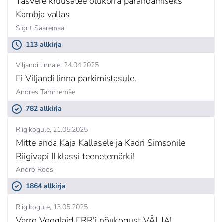
Täsvere kruusatee olukorra parandamiseks
Kambja vallas
Sigrit Saaremaa
113 allkirja
Viljandi linnale
24.04.2025
Ei Viljandi linna parkimistasule.
Andres Tammemäe
782 allkirja
Riigikogule
21.05.2025
Mitte anda Kaja Kallasele ja Kadri Simsonile
Riigivapi II klassi teenetemärki!
Andro Roos
1864 allkirja
Riigikogule
13.05.2025
Varro Vooglaid ERR'i nõukogust VÄLJA!