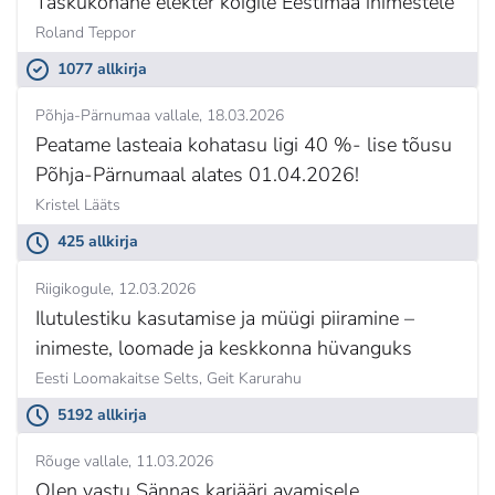
Taskukohane elekter kõigile Eestimaa inimestele
Roland Teppor
1077 allkirja
Põhja-Pärnumaa vallale
18.03.2026
Peatame lasteaia kohatasu ligi 40 %- lise tõusu
Põhja-Pärnumaal alates 01.04.2026!
Kristel Lääts
425 allkirja
Riigikogule
12.03.2026
Ilutulestiku kasutamise ja müügi piiramine –
inimeste, loomade ja keskkonna hüvanguks
Eesti Loomakaitse Selts,
Geit Karurahu
5192 allkirja
Rõuge vallale
11.03.2026
Olen vastu Sännas karjääri avamisele