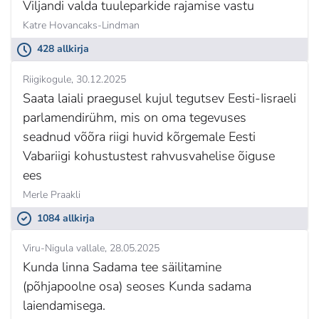
Viljandi valda tuuleparkide rajamise vastu
Katre Hovancaks-Lindman
428 allkirja
Riigikogule
30.12.2025
Saata laiali praegusel kujul tegutsev Eesti-Iisraeli
parlamendirühm, mis on oma tegevuses
seadnud võõra riigi huvid kõrgemale Eesti
Vabariigi kohustustest rahvusvahelise õiguse
ees
Merle Praakli
1084 allkirja
Viru-Nigula vallale
28.05.2025
Kunda linna Sadama tee säilitamine
(põhjapoolne osa) seoses Kunda sadama
laiendamisega.