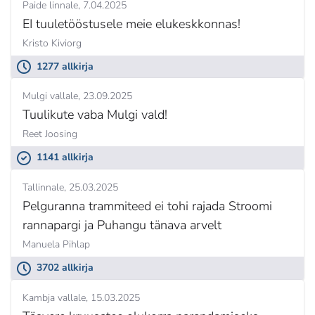
Paide linnale
7.04.2025
EI tuuletööstusele meie elukeskkonnas!
Kristo Kiviorg
1277 allkirja
Mulgi vallale
23.09.2025
Tuulikute vaba Mulgi vald!
Reet Joosing
1141 allkirja
Tallinnale
25.03.2025
Pelguranna trammiteed ei tohi rajada Stroomi
rannapargi ja Puhangu tänava arvelt
Manuela Pihlap
3702 allkirja
Kambja vallale
15.03.2025