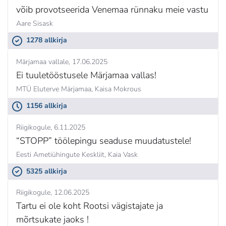
võib provotseerida Venemaa rünnaku meie vastu
Aare Sisask
1278 allkirja
Märjamaa vallale
17.06.2025
Ei tuuletööstusele Märjamaa vallas!
MTÜ Eluterve Märjamaa,
Kaisa Mokrous
1156 allkirja
Riigikogule
6.11.2025
“STOPP” töölepingu seaduse muudatustele!
Eesti Ametiühingute Keskliit,
Kaia Vask
5325 allkirja
Riigikogule
12.06.2025
Tartu ei ole koht Rootsi vägistajate ja
mõrtsukate jaoks !