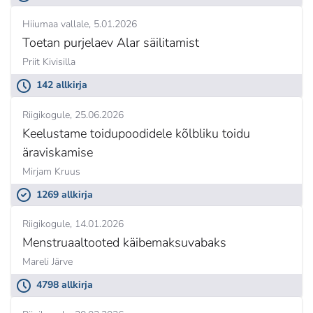
Hiiumaa vallale
5.01.2026
Toetan purjelaev Alar säilitamist
Priit Kivisilla
142 allkirja
Riigikogule
25.06.2026
Keelustame toidupoodidele kõlbliku toidu
äraviskamise
Mirjam Kruus
1269 allkirja
Riigikogule
14.01.2026
Menstruaaltooted käibemaksuvabaks
Mareli Järve
4798 allkirja