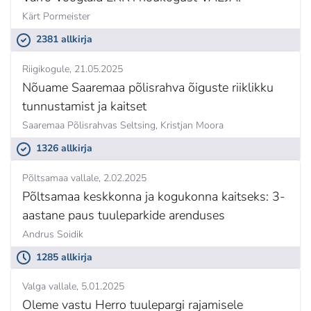
Kärt Pormeister
2381 allkirja
Riigikogule
21.05.2025
Nõuame Saaremaa põlisrahva õiguste riiklikku
tunnustamist ja kaitset
Saaremaa Põlisrahvas Seltsing,
Kristjan Moora
1326 allkirja
Põltsamaa vallale
2.02.2025
Põltsamaa keskkonna ja kogukonna kaitseks: 3-
aastane paus tuuleparkide arenduses
Andrus Soidik
1285 allkirja
Valga vallale
5.01.2025
Oleme vastu Herro tuulepargi rajamisele