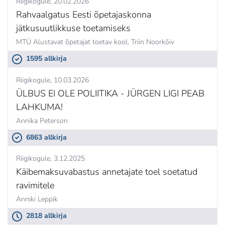
Riigikogule
20.02.2026
Rahvaalgatus Eesti õpetajaskonna
jätkusuutlikkuse toetamiseks
MTÜ Alustavat õpetajat toetav kool,
Triin Noorkõiv
1595 allkirja
Riigikogule
10.03.2026
ÜLBUS EI OLE POLIITIKA - JÜRGEN LIGI PEAB
LAHKUMA!
Annika Peterson
6863 allkirja
Riigikogule
3.12.2025
Käibemaksuvabastus annetajate toel soetatud
ravimitele
Anniki Leppik
2818 allkirja