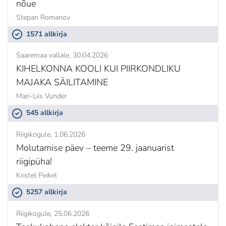
nõue
Stepan Romanov
1571 allkirja
Saaremaa vallale
30.04.2026
KIHELKONNA KOOLI KUI PIIRKONDLIKU
MAJAKA SÄILITAMINE
Mari-Liis Vunder
545 allkirja
Riigikogule
1.06.2026
Molutamise päev – teeme 29. jaanuarist
riigipüha!
Kristel Peikel
5257 allkirja
Riigikogule
25.06.2026