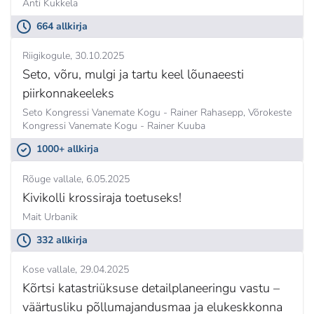
Anti Kukkela
664 allkirja
Riigikogule
30.10.2025
Seto, võru, mulgi ja tartu keel lõunaeesti
piirkonnakeeleks
Seto Kongressi Vanemate Kogu - Rainer Rahasepp, Võrokeste
Kongressi Vanemate Kogu - Rainer Kuuba
1000+ allkirja
Rõuge vallale
6.05.2025
Kivikolli krossiraja toetuseks!
Mait Urbanik
332 allkirja
Kose vallale
29.04.2025
Kõrtsi katastriüksuse detailplaneeringu vastu –
väärtusliku põllumajandusmaa ja elukeskkonna