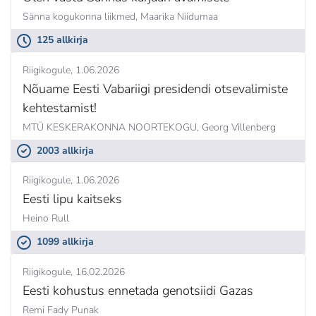
Sänna kogukonna liikmed,
Maarika Niidumaa
125 allkirja
Riigikogule
1.06.2026
Nõuame Eesti Vabariigi presidendi otsevalimiste
kehtestamist!
MTÜ KESKERAKONNA NOORTEKOGU,
Georg Villenberg
2003 allkirja
Riigikogule
1.06.2026
Eesti lipu kaitseks
Heino Rull
1099 allkirja
Riigikogule
16.02.2026
Eesti kohustus ennetada genotsiidi Gazas
Remi Fady Punak