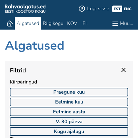
Logi sisse
EST
ENG
Algatused
Riigikogu
KOV
EL
Muu…
Algatused
Filtrid
Kiirpäringud
Praegune kuu
Eelmine kuu
Eelmine aasta
V. 30 päeva
Kogu ajalugu