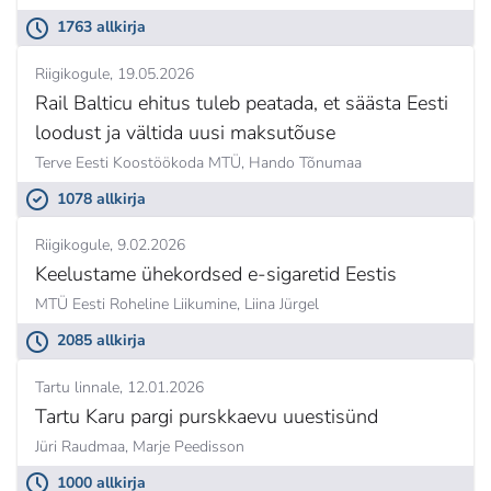
1763 allkirja
Riigikogule
19.05.2026
Rail Balticu ehitus tuleb peatada, et säästa Eesti
loodust ja vältida uusi maksutõuse
Terve Eesti Koostöökoda MTÜ,
Hando Tõnumaa
1078 allkirja
Riigikogule
9.02.2026
Keelustame ühekordsed e-sigaretid Eestis
MTÜ Eesti Roheline Liikumine,
Liina Jürgel
2085 allkirja
Tartu linnale
12.01.2026
Tartu Karu pargi purskkaevu uuestisünd
Jüri Raudmaa,
Marje Peedisson
1000 allkirja