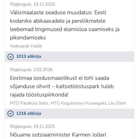
Riigikogule
19.12.2025
Välismaalaste seaduse muudatus: Eesti
kodanike abikaasadele ja pereliikmetele
leebemad tingimused elamisloa saamiseks ja
pikendamiseks
Aleksandr Hallik
1013 allkirja
Riigikogule
3.02.2026
Eestimaa loodusmaastikust ei tohi saada
sõjanduse ohvrit – kaitsetööstuspark tuleb
rajada tööstuspiirkonda!
MTÜ Päraküla Selts, MTÜ Kogukonna Hüvanguks,
Liis Ellert
1216 allkirja
Riigikogule
19.11.2025
Nõuame sotsiaalminister Karmen Jolleri