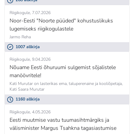
Riigikogule
7.07.2026
Noor-Eesti "Noorte püüded" kohustuslikuks
lugemiseks riigikogulastele
Jarmo Reha
1007 allkirja
Riigikogule
9.04.2026
Nõuame Eesti õhuruumi sulgemist sõjalistele
manöövritele!
Kati Murutar on lasterikas ema, taluperenaine ja kooliõpetaja,
Kati Saara Murutar
1160 allkirja
Riigikogule
4.05.2026
Eesti muutmise vastu tuumasihtmärgiks ja
välisminister Margus Tsahkna tagasiastumise