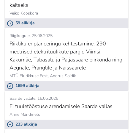
kaitseks
Veiko Kooskora
59 allkirja
Riigikogule
25.06.2025
Riikliku eriplaneeringu kehtestamine: 290-
meetrised elektrituulikute pargid Viimsi,
Kakumäe, Tabasalu ja Paljassaare piirkonda ning
Aegnale, Pranglile ja Naissaarele
MTÜ Elurikkuse Eest,
Andrus Soidik
1699 allkirja
Saarde vallale
15.05.2025
Ei tuuletööstuse arendamisele Saarde vallas
Anne Mändmets
233 allkirja