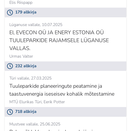
Elis Riispapp
179 allkirja
Lüganuse vallale
10.07.2025
EI, EVECON OÜ JA ENERY ESTONIA OÜ
TUULEPARKIDE RAJAMISELE LÜGANUSE
VALLAS.
Urmas Valter
232 allkirja
Türi vallale
27.03.2025
Tuuleparkide planeeringute peatamine ja
taastuvenergia iseseisev kohalik mõtestamine
MTÜ Elurikas Türi,
Eerik Potter
718 allkirja
Mustvee vallale
25.06.2025