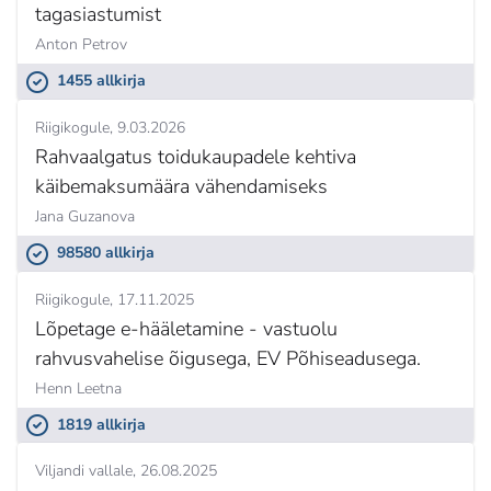
tagasiastumist
Anton Petrov
1455 allkirja
Riigikogule
9.03.2026
Rahvaalgatus toidukaupadele kehtiva
käibemaksumäära vähendamiseks
Jana Guzanova
98580 allkirja
Riigikogule
17.11.2025
Lõpetage e-hääletamine - vastuolu
rahvusvahelise õigusega, EV Põhiseadusega.
Henn Leetna
1819 allkirja
Viljandi vallale
26.08.2025