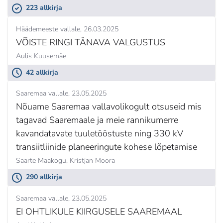
223 allkirja
Häädemeeste vallale
26.03.2025
VÕISTE RINGI TÄNAVA VALGUSTUS
Aulis Kuusemäe
42 allkirja
Saaremaa vallale
23.05.2025
Nõuame Saaremaa vallavolikogult otsuseid mis
tagavad Saaremaale ja meie rannikumerre
kavandatavate tuuletööstuste ning 330 kV
transiitliinide planeeringute kohese lõpetamise
Saarte Maakogu,
Kristjan Moora
290 allkirja
Saaremaa vallale
23.05.2025
EI OHTLIKULE KIIRGUSELE SAAREMAAL