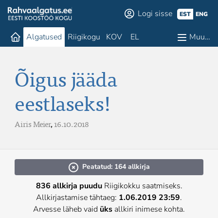
Logi sisse
EST
ENG
Algatused
Riigikogu
KOV
EL
Muu…
Õigus jääda
eestlaseks!
Airis Meier
,
16.10.2018
Peatatud: 164 allkirja
836 allkirja puudu
Riigikokku saatmiseks.
Allkirjastamise tähtaeg:
1.06.2019 23:59
.
Arvesse läheb vaid
üks
allkiri inimese kohta.