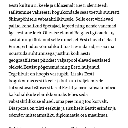
Eesti kultuuri, keele ja üldisemalt Eesti identiteedi
säilitamine väliseesti kogukondade seas toetub suuresti
õhinapõhisele vabatahtlikkusele. Selle eest võitlevad
paljud kohalikud õpetajad, lapsed ning nende vanemad.
Iga eestlane loeb. Olles ise elanud Belgias ligikaudu 15
aastat ning töötanud selle nimel, et Eesti huvid oleksid
Euroopa Liidus võimalikult hästi esindatud, ei saa ma
nõustuda suhtumisega justkui kõik Eesti
geograafilistest piiridest väljaspool elavad eestlased
oleksid Eestist põgenenud ning Eesti hüljanud.
Tegelikult on hoopis vastupidi. Lisaks Eesti
kogukonnas eesti keele ja kultuuri viljelemisele
tutvustavad väliseestlased Eestit ja meie rahvakombeid
ka kohalikule elanikkonnale, tehes seda
vabatahtlikkuse alusel, oma pere ning töö kõrvalt.
Diasporaa on tihti eeskuju ja sisuliselt Eestit esindav ja
edendav mitteametliku diplomaatia osa maailmas.