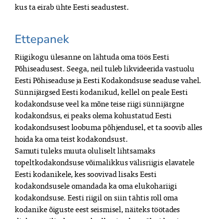
kus ta eirab ühte Eesti seadustest.
Ettepanek
Riigikogu ülesanne on lähtuda oma töös Eesti
Põhiseadusest. Seega, neil tuleb likvideerida vastuolu
Eesti Põhiseaduse ja Eesti Kodakondsuse seaduse vahel.
Sünnijärgsed Eesti kodanikud, kellel on peale Eesti
kodakondsuse veel ka mõne teise riigi sünnijärgne
kodakondsus, ei peaks olema kohustatud Eesti
kodakondsusest loobuma põhjendusel, et ta soovib alles
hoida ka oma teist kodakondsust.
Samuti tuleks muuta oluliselt lihtsamaks
topeltkodakondsuse võimalikkus välisriigis elavatele
Eesti kodanikele, kes soovivad lisaks Eesti
kodakondsusele omandada ka oma elukohariigi
kodakondsuse. Eesti riigil on siin tähtis roll oma
kodanike õiguste eest seismisel, näiteks töötades