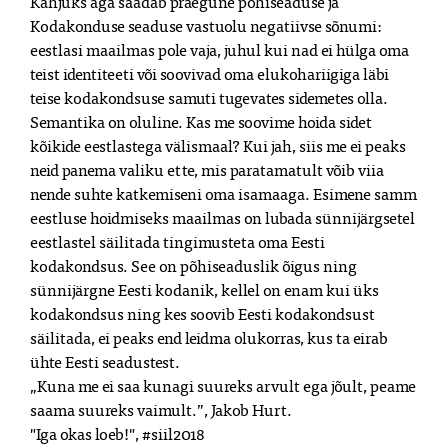
Kahjuks aga saadab praegune põhiseaduse ja
Kodakonduse seaduse vastuolu negatiivse sõnumi:
eestlasi maailmas pole vaja, juhul kui nad ei hülga oma
teist identiteeti või soovivad oma elukohariigiga läbi
teise kodakondsuse samuti tugevates sidemetes olla.
Semantika on oluline. Kas me soovime hoida sidet
kõikide eestlastega välismaal? Kui jah, siis me ei peaks
neid panema valiku ette, mis paratamatult võib viia
nende suhte katkemiseni oma isamaaga. Esimene samm
eestluse hoidmiseks maailmas on lubada sünnijärgsetel
eestlastel säilitada tingimusteta oma Eesti
kodakondsus. See on põhiseaduslik õigus ning
sünnijärgne Eesti kodanik, kellel on enam kui üks
kodakondsus ning kes soovib Eesti kodakondsust
säilitada, ei peaks end leidma olukorras, kus ta eirab
ühte Eesti seadustest.
„Kuna me ei saa kunagi suureks arvult ega jõult, peame
saama suureks vaimult.”, Jakob Hurt.
"Iga okas loeb!", #siil2018