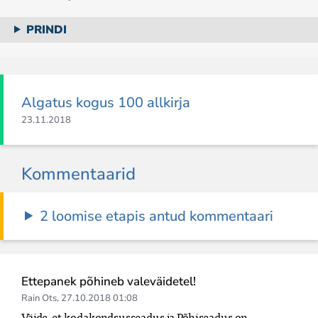
PRINDI
Algatus kogus 100 allkirja
23.11.2018
Kommentaarid
2 loomise etapis antud kommentaari
Ettepanek põhineb valeväidetel!
Rain Ots
,
27.10.2018 01:08
Väide, et kodakondsusseadus ja Põhiseadus on 