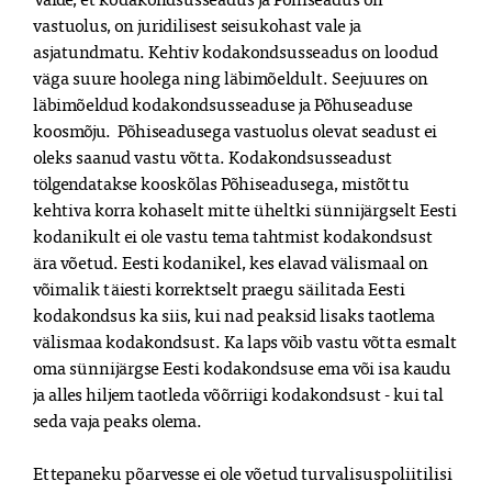
vastuolus, on juridilisest seisukohast vale ja 
asjatundmatu. Kehtiv kodakondsusseadus on loodud 
väga suure hoolega ning läbimõeldult. Seejuures on 
läbimõeldud kodakondsusseaduse ja Põhuseaduse 
koosmõju.  Põhiseadusega vastuolus olevat seadust ei 
oleks saanud vastu võtta. Kodakondsusseadust 
tölgendatakse kooskõlas Põhiseadusega, mistõttu 
kehtiva korra kohaselt mitte üheltki sünnijärgselt Eesti 
kodanikult ei ole vastu tema tahtmist kodakondsust 
ära võetud. Eesti kodanikel, kes elavad välismaal on 
võimalik täiesti korrektselt praegu säilitada Eesti 
kodakondsus ka siis, kui nad peaksid lisaks taotlema 
välismaa kodakondsust. Ka laps võib vastu võtta esmalt 
oma sünnijärgse Eesti kodakondsuse ema või isa kaudu 
ja alles hiljem taotleda võõrriigi kodakondsust - kui tal 
seda vaja peaks olema. 

Ettepaneku põarvesse ei ole võetud turvalisuspoliitilisi 