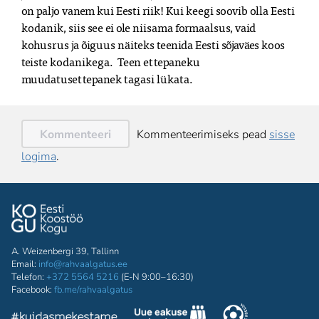
on paljo vanem kui Eesti riik! Kui keegi soovib olla Eesti 
kodanik, siis see ei ole niisama formaalsus, vaid 
kohusrus ja õiguus näiteks teenida Eesti sõjaväes koos 
teiste kodanikega.  Teen ettepaneku 
muudatusettepanek tagasi lükata.
Kommenteeri
Kommenteerimiseks pead
sisse
logima
.
A. Weizenbergi 39, Tallinn
Email:
info@rahvaalgatus.ee
Telefon:
+372 5564 5216
(E-N 9:00–16:30)
Facebook:
fb.me/rahvaalgatus