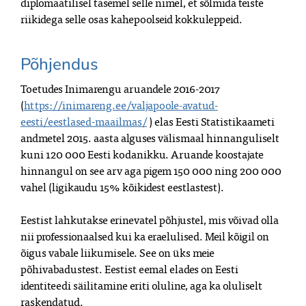
diplomaatilisel tasemel selle nimel, et sõlmida teiste
riikidega selle osas kahepoolseid kokkuleppeid.
Põhjendus
Toetudes Inimarengu aruandele 2016-2017
(
https://inimareng.ee/valjapoole-avatud-
eesti/eestlased-maailmas/
) elas Eesti Statistikaameti
andmetel 2015. aasta alguses välismaal hinnanguliselt
kuni 120 000 Eesti kodanikku. Aruande koostajate
hinnangul on see arv aga pigem 150 000 ning 200 000
vahel (ligikaudu 15% kõikidest eestlastest).
Eestist lahkutakse erinevatel põhjustel, mis võivad olla
nii professionaalsed kui ka eraelulised. Meil kõigil on
õigus vabale liikumisele. See on üks meie
põhivabadustest. Eestist eemal elades on Eesti
identiteedi säilitamine eriti oluline, aga ka oluliselt
raskendatud.