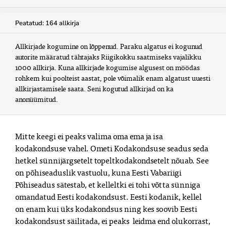
Peatatud: 164 allkirja
Allkirjade kogumine on lõppenud. Paraku algatus ei kogunud 
autorite määratud tähtajaks Riigikokku saatmiseks vajalikku 
1000 allkirja. Kuna allkirjade kogumise algusest on möödas 
rohkem kui poolteist aastat, pole võimalik enam algatust uuesti 
allkirjastamisele saata. Seni kogutud allkirjad on ka 
anonüümitud.
Mitte keegi ei peaks valima oma ema ja isa
kodakondsuse vahel. Ometi Kodakondsuse seadus seda
hetkel sünnijärgsetelt topeltkodakondsetelt nõuab. See
on põhiseaduslik vastuolu, kuna Eesti Vabariigi
Põhiseadus sätestab, et kelleltki ei tohi võtta sünniga
omandatud Eesti kodakondsust. Eesti kodanik, kellel
on enam kui üks kodakondsus ning kes soovib Eesti
kodakondsust säilitada, ei peaks leidma end olukorrast,