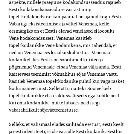
aspekte, millele praegune kodakondsusseadus rajaneb. 
Eesti kodakondsusseaduse vastast ning 
topeltkodakondsuse kampaaniat on ajanud kogu Eesti 
Vabariigi eksisteerimise aja vältel Venemaa, kelle 
eesmärgiks on et Eestis elavad venelased ei loobuks 
Vene kodakondsusest. Venemaa käsitleb 
topeltkodanikke Vene kodanikena, mis tähendab, et 
neil on Venemaa ees lojaalsuskohustus.  Venemaa 
kodanikel, kes Eestis on sooritanud kuriteo ja 
põgenenud Venemaale, ei saa Venemaa välja anda. Eesti 
kaitseväes teenimist võimalikus sõjas Venemaa vastu 
käsitleb Venemaa topeltkodanike puhul kui väga rasket 
kodumaareetmist. Selletõttu näiteks Soome loeb 
topeltkodanikke ebausaldusväärseiks ega kohtle neid 
kui oma kodanikke, mitte lubades neid isegi 
vabatahtlikult sõjaväeteenistusse. 

Selleks, et välismaal elades säilitada eestust, eesti keelt 
ja eesti identiteeti, ei ole vaja olle Eesti kodanik. Eestlus 