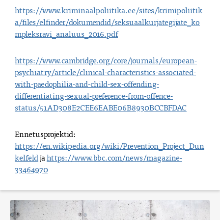
https://www.kriminaalpoliitika.ee/sites/krimipoliitik
a/files/elfinder/dokumendid/seksuaalkurjategijate_ko
mpleksravi_analuus_2016.pdf
https://www.cambridge.org/core/journals/european-
psychiatry/article/clinical-characteristics-associated-
with-paedophilia-and-child-sex-offending-
differentiating-sexual-preference-from-offence-
status/51AD308E2CEE6EABE06B8930BCCBFDAC
Ennetusprojektid: 
https://en.wikipedia.org/wiki/Prevention_Project_Dun
kelfeld
 ja 
https://www.bbc.com/news/magazine-
33464970