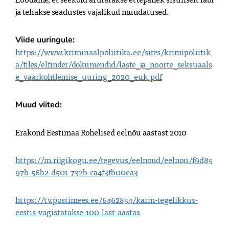
Viide uuringule:
https://www.kriminaalpoliitika.ee/sites/krimipoliitik
a/files/elfinder/dokumendid/laste_ja_noorte_seksuaals
e_vaarkohtlemise_uuring_2020_euk.pdf
Muud viited: 
Erakond Eestimaa Rohelised eelnõu aastast 2010
https://m.riigikogu.ee/tegevus/eelnoud/eelnou/f9d85
97b-56b2-d501-732b-ca4f3fb00ea3
https://tv.postimees.ee/6462854/karm-tegelikkus-
eestis-vagistatakse-100-last-aastas