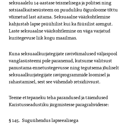
seksuaalelu 14-aastase teismelisega ja politsei ning 
sotsiaalkaitsesüsteem on puuduliku õigusloome tõttu 
võimetud last aitama. Seksuaalne väärkohtlemine 
kahjustab lapse psüühilist kui ka füüsilist arengut. 
Laste seksuaalne väärkohtlemine on väga varjatud 
kuritegevuse liik kogu maailmas.
Kuna seksuaalkurjategijate ravivõimalused väljaspool 
vanglasüsteemi pole paranenud, kutsume valitsust 
panustama ennetustegevusse ning tegutsema jõuliselt 
seksuaalkurjategijate raviprogrammide loomisel ja 
rahastamisel, sest see vähendab retsidiivsust.
Teeme ettepaneku teha parandused ja täiendused 
Karistusseadustiku järgmistesse paragrahvidesse:
§ 145.  Suguühendus lapseealisega