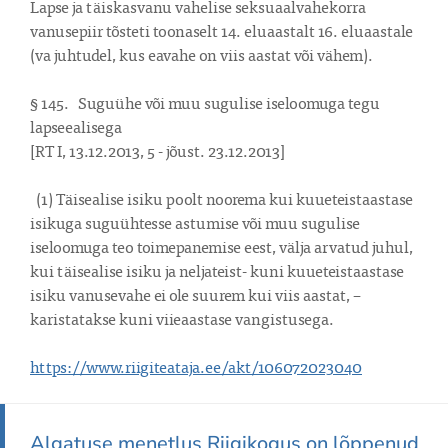
Lapse ja täiskasvanu vahelise seksuaalvahekorra 
vanusepiir tõsteti toonaselt 14. eluaastalt 16. eluaastale 
(va juhtudel, kus eavahe on viis aastat või vähem).

§ 145.   Suguühe või muu sugulise iseloomuga tegu 
lapseealisega

[RT I, 13.12.2013, 5 - jõust. 23.12.2013]

  (1) Täisealise isiku poolt noorema kui kuueteistaastase 
isikuga suguühtesse astumise või muu sugulise 
iseloomuga teo toimepanemise eest, välja arvatud juhul, 
kui täisealise isiku ja neljateist- kuni kuueteistaastase 
isiku vanusevahe ei ole suurem kui viis aastat, –

karistatakse kuni viieaastase vangistusega.

https://www.riigiteataja.ee/akt/106072023040
Algatuse menetlus Riigikogus on lõppenud