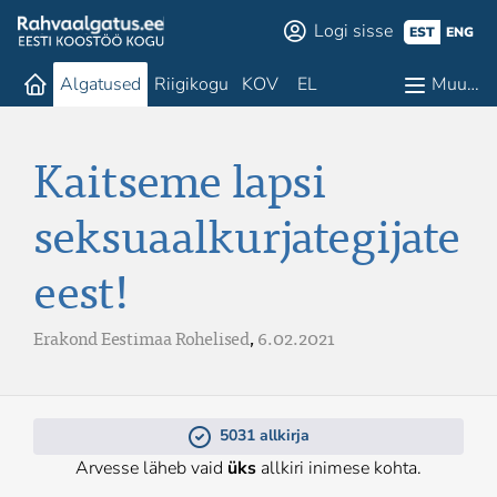
Logi sisse
EST
ENG
Algatused
Riigikogu
KOV
EL
Muu…
Kaitseme lapsi
seksuaalkurjategijate
eest!
Erakond Eestimaa Rohelised
,
6.02.2021
5031 allkirja
Arvesse läheb vaid
üks
allkiri inimese kohta.