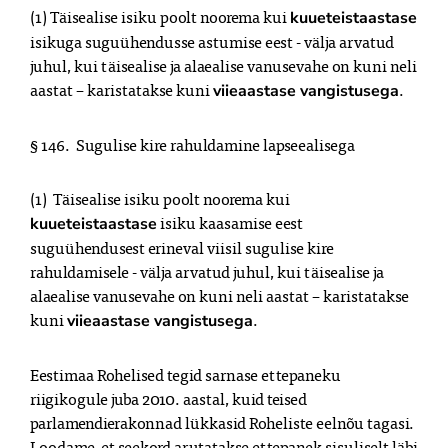
(1) Täisealise isiku poolt noorema kui 
kuueteistaastase
isikuga suguühendusse astumise eest - välja arvatud 
juhul, kui täisealise ja alaealise vanusevahe on kuni neli 
aastat – karistatakse kuni 
.
viieaastase vangistusega
§ 146.  Sugulise kire rahuldamine lapseealisega
(1)  Täisealise isiku poolt noorema kui 
 isiku kaasamise eest 
kuueteistaastase
suguühendusest erineval viisil sugulise kire 
rahuldamisele - välja arvatud juhul, kui täisealise ja 
alaealise vanusevahe on kuni neli aastat – karistatakse 
kuni 
.
viieaastase vangistusega
Eestimaa Rohelised tegid sarnase ettepaneku 
riigikogule juba 2010. aastal, kuid teised 
parlamendierakonnad lükkasid Roheliste eelnõu tagasi. 
Loodame, et seekord arutatakse ettepanek sisuliselt läbi 