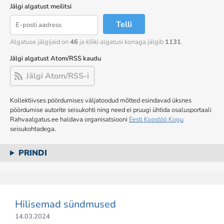
Jälgi algatust meilitsi
Telli
Algatuse jälgijaid on
46
ja kõiki algatusi korraga jälgib
1131
.
Jälgi algatust Atom/RSS kaudu
Jälgi Atom/RSS-i
Kollektiivses pöördumises väljatoodud mõtted esindavad üksnes
pöördumise autorite seisukohti ning need ei pruugi ühtida osalusportaali
Rahvaalgatus.ee haldava organisatsiooni
Eesti Koostöö Kogu
seisukohtadega.
PRINDI
Hilisemad sündmused
14.03.2024