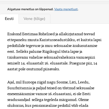
Algatuse menetlus on lõppenud.
Vaata menetlust
.
Eesti
Vene
(tõlge)
Erakond Eestimaa Rohelised ja allakirjutanud teevad 
ettepaneku muuta Karistusseadustikku, et kaitsta lapsi 
pedofiilide tegevuse ja muu seksuaalse ärakasutamise 
eest. Selleks palume Riigikogul tõsta lapse ja 
täiskasvanu vahelise seksuaalvahekorra vanusepiiri 
seniselt 14. eluaastalt 16. eluaastale. Praegune piir, 14 
aastat pole osutunud piisavaks. 
Ajal, mil Euroopa riigid nagu Soome, Läti, Leedu, 
Suurbritannia ja paljud teised on tõstnud seksuaalse 
enesemääramise vanuse 16.eluaastani, ei ole Eesti 
seadusandjad  sellega tegeleda märganud. Oleme 
olukorras, kus pensioniealine pedofiil võib elada 