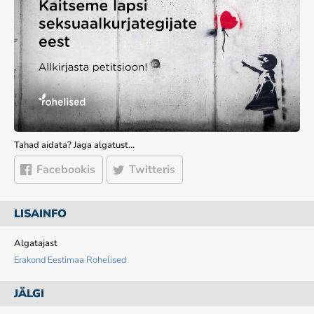
Tahad aidata? Jaga algatust…
Facebookis
Twitteris
LISAINFO
Algatajast
Erakond Eestimaa Rohelised
JÄLGI