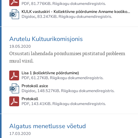
PDF
,
81.776KiB
.
Riigikogu dokumendiregistris.
KULK vastuskiri - Kollektiivne pöördumine Anname koolikogukonnale suuremad õigused
Digidoc
,
83.247KiB
.
Riigikogu dokumendiregistris.
Arutelu Kultuurikomisjonis
19.05.2020
Otsustati lahendada pöördumises püstitatud probleem 
muul viisil.
Lisa 1 (kollektiivne pöördumine)
PDF
,
61.27KiB
.
Riigikogu dokumendiregistris.
Protokoll asice
Digidoc
,
148.527KiB
.
Riigikogu dokumendiregistris.
Protokoll
PDF
,
143.41KiB
.
Riigikogu dokumendiregistris.
Algatus menetlusse võetud
17.03.2020