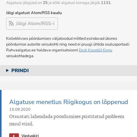
Algatuse jälgijaid on
25
ja kõiki algatusi korraga jälgib
1131
.
Jälgi algatust Atom/RSS kaudu
Jälgi Atom/RSS-i
Kollektiivses pöördumises väljatoodud mõtted esindavad üksnes
pöördumise autorite seisukohti ning need ei pruugi ühtida osalusportaali
Rahvaalgatus.ee haldava organisatsiooni
Eesti Koostöö Kogu
seisukohtadega.
PRINDI
Algatuse menetlus Riigikogus on lõppenud
15.09.2020
Otsustati lahendada pöördumises püstitatud probleem 
muul viisil.
Vastuskiri