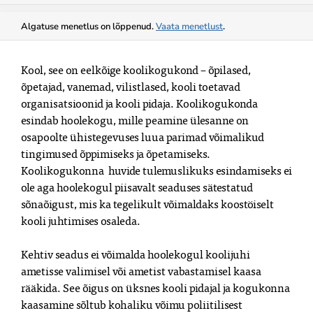
Algatuse menetlus on lõppenud.
Vaata menetlust
.
Kool, see on eelkõige koolikogukond – õpilased,
õpetajad, vanemad, vilistlased, kooli toetavad
organisatsioonid ja kooli pidaja. Koolikogukonda
esindab hoolekogu, mille peamine ülesanne on
osapoolte ühistegevuses luua parimad võimalikud
tingimused õppimiseks ja õpetamiseks.
Koolikogukonna huvide tulemuslikuks esindamiseks ei
ole aga hoolekogul piisavalt seaduses sätestatud
sõnaõigust, mis ka tegelikult võimaldaks koostöiselt
kooli juhtimises osaleda.
Kehtiv seadus ei võimalda hoolekogul koolijuhi
ametisse valimisel või ametist vabastamisel kaasa
rääkida. See õigus on üksnes kooli pidajal ja kogukonna
kaasamine sõltub kohaliku võimu poliitilisest