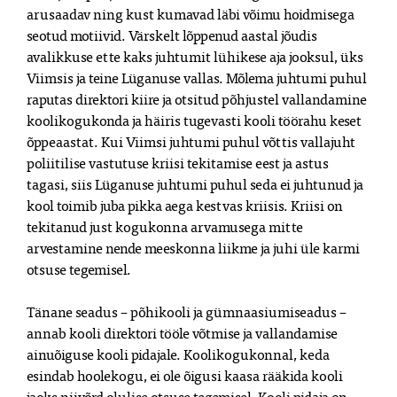
arusaadav ning kust kumavad läbi võimu hoidmisega
seotud motiivid. Värskelt lõppenud aastal jõudis
avalikkuse ette kaks juhtumit lühikese aja jooksul, üks
Viimsis ja teine Lüganuse vallas. Mõlema juhtumi puhul
raputas direktori kiire ja otsitud põhjustel vallandamine
koolikogukonda ja häiris tugevasti kooli töörahu keset
õppeaastat. Kui Viimsi juhtumi puhul võttis vallajuht
poliitilise vastutuse kriisi tekitamise eest ja astus
tagasi, siis Lüganuse juhtumi puhul seda ei juhtunud ja
kool toimib juba pikka aega kestvas kriisis. Kriisi on
tekitanud just kogukonna arvamusega mitte
arvestamine nende meeskonna liikme ja juhi üle karmi
otsuse tegemisel.
Tänane seadus – põhikooli ja gümnaasiumiseadus –
annab kooli direktori tööle võtmise ja vallandamise
ainuõiguse kooli pidajale. Koolikogukonnal, keda
esindab hoolekogu, ei ole õigusi kaasa rääkida kooli
jaoks niivõrd olulise otsuse tegemisel. Kooli pidaja on