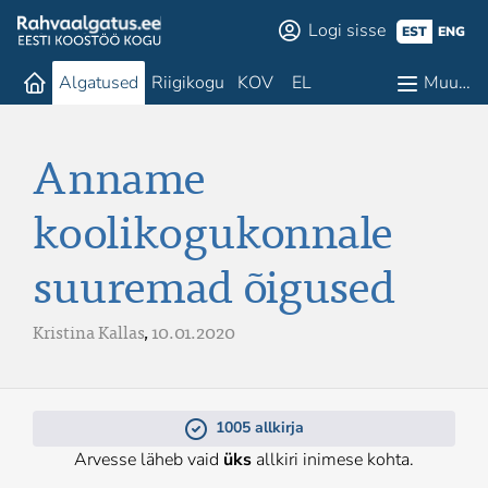
Logi sisse
EST
ENG
Algatused
Riigikogu
KOV
EL
Muu…
Anname
koolikogukonnale
suuremad õigused
Kristina Kallas
,
10.01.2020
1005 allkirja
Arvesse läheb vaid
üks
allkiri inimese kohta.