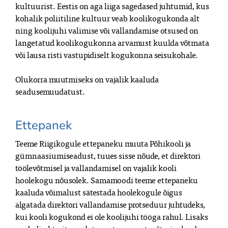
kultuurist. Eestis on aga liiga sagedased juhtumid, kus
kohalik poliitiline kultuur veab koolikogukonda alt
ning koolijuhi valimise või vallandamise otsused on
langetatud koolikogukonna arvamust kuulda võtmata
või lausa risti vastupidiselt kogukonna seisukohale.
Olukorra muutmiseks on vajalik kaaluda
seadusemuudatust.
Ettepanek
Teeme Riigikogule ettepaneku muuta Põhikooli ja
gümnaasiumiseadust, tuues sisse nõude, et direktori
töölevõtmisel ja vallandamisel on vajalik kooli
hoolekogu nõusolek. Samamoodi teeme ettepaneku
kaaluda võimalust sätestada hoolekogule õigus
algatada direktori vallandamise protseduur juhtudeks,
kui kooli kogukond ei ole koolijuhi tööga rahul. Lisaks