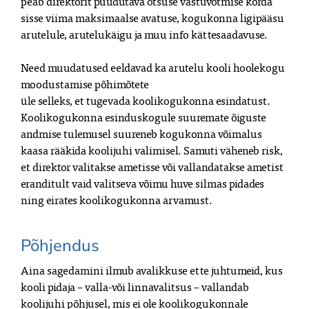
peab direktorit puudutava otsuse vastuvõtmise korda
sisse viima maksimaalse avatuse, kogukonna ligipääsu
arutelule, arutelukäigu ja muu info kättesaadavuse.
Need muudatused eeldavad ka arutelu kooli hoolekogu
moodustamise põhimõtete
üle selleks, et tugevada koolikogukonna esindatust.
Koolikogukonna esinduskogule suuremate õiguste
andmise tulemusel suureneb kogukonna võimalus
kaasa rääkida koolijuhi valimisel. Samuti väheneb risk,
et direktor valitakse ametisse või vallandatakse ametist
eranditult vaid valitseva võimu huve silmas pidades
ning eirates koolikogukonna arvamust.
Põhjendus
Aina sagedamini ilmub avalikkuse ette juhtumeid, kus
kooli pidaja – valla-või linnavalitsus – vallandab
koolijuhi põhjusel, mis ei ole koolikogukonnale