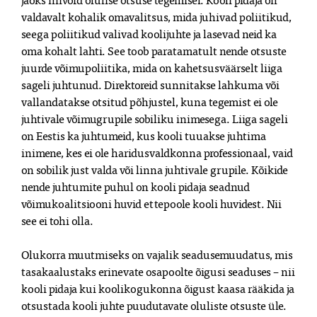
valdavalt kohalik omavalitsus, mida juhivad poliitikud,
seega poliitikud valivad koolijuhte ja lasevad neid ka
oma kohalt lahti. See toob paratamatult nende otsuste
juurde võimupoliitika, mida on kahetsusväärselt liiga
sageli juhtunud. Direktoreid sunnitakse lahkuma või
vallandatakse otsitud põhjustel, kuna tegemist ei ole
juhtivale võimugrupile sobiliku inimesega. Liiga sageli
on Eestis ka juhtumeid, kus kooli tuuakse juhtima
inimene, kes ei ole haridusvaldkonna professionaal, vaid
on sobilik just valda või linna juhtivale grupile. Kõikide
nende juhtumite puhul on kooli pidaja seadnud
võimukoalitsiooni huvid ettepoole kooli huvidest. Nii
see ei tohi olla.
Olukorra muutmiseks on vajalik seadusemuudatus, mis
tasakaalustaks erinevate osapoolte õigusi seaduses – nii
kooli pidaja kui koolikogukonna õigust kaasa rääkida ja
otsustada kooli juhte puudutavate oluliste otsuste üle.