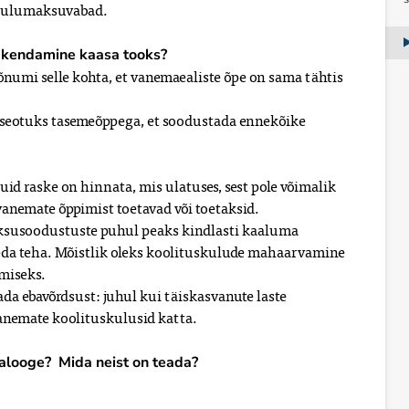
 tulumaksuvabad.
rakendamine kaasa tooks?
numi selle kohta, et vanemaealiste õpe on sama tähtis
a seotuks tasemeõppega, et soodustada ennekõike
d raske on hinnata, mis ulatuses, sest pole võimalik
vanemate õppimist toetavad või toetaksid.
ksusoodustuste puhul peaks kindlasti kaaluma
seda teha. Mõistlik oleks koolituskulude mahaarvamine
miseks.
ada ebavõrdsust: juhul kui täiskasvanute laste
anemate koolituskulusid katta.
alooge? Mida neist on teada?