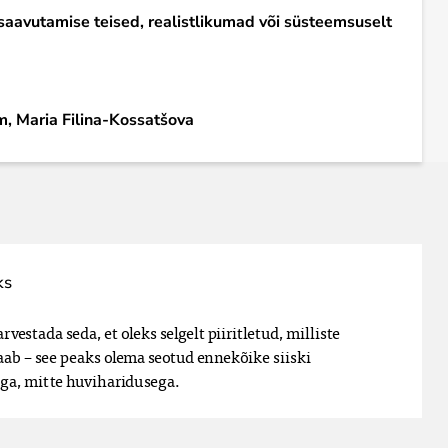
 saavutamise teised, realistlikumad või süsteemsuselt
m, Maria Filina-Kossatšova
ks
vestada seda, et oleks selgelt piiritletud, milliste 
ab – see peaks olema seotud ennekõike siiski 
ga, mitte huviharidusega.