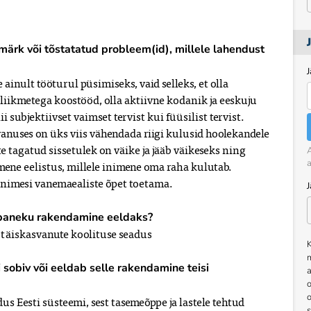
smärk või tõstatatud probleem(id), millele lahendust
J
 ainult tööturul püsimiseks, vaid selleks, et olla
liikmetega koostööd, olla aktiivne kodanik ja eeskuju
subjektiivset vaimset tervist kui füüsilist tervist.
anuses on üks viis vähendada riigi kulusid hoolekandele
te tagatud sissetulek on väike ja jääb väikeseks ning
A
a
imene eelistus, millele inimene oma raha kulutab.
 inimesi vanemaealiste õpet toetama.
epaneku rakendamine eeldaks?
täiskasvanute koolituse seadus
K
sobiv või eeldab selle rakendamine teisi
a
o
dus Eesti süsteemi, sest tasemeõppe ja lastele tehtud