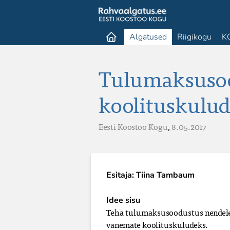
Algatused
Riigikogu
K
Tulumaksuso
koolituskul
Eesti Koostöö Kogu
,
8.05.2017
Esitaja: Tiina Tambaum
Idee sisu
Teha tulumaksusoodustus nendele
vanemate koolituskuludeks.