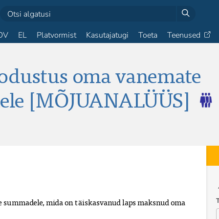
OV
EL
Platvormist
Kasutajatugi
Toeta
Teenused
odustus oma vanemate
udele [MÕJUANALÜÜS]
 summadele, mida on täiskasvanud laps maksnud oma