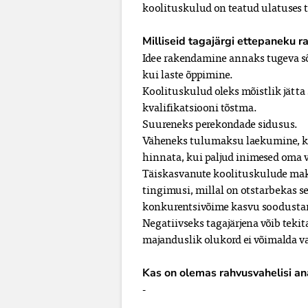
koolituskulud on teatud ulatuses
Milliseid tagajärgi ettepaneku 
Idee rakendamine annaks tugeva sõ
kui laste õppimine.
Koolituskulud oleks mõistlik jätt
kvalifikatsiooni tõstma.
Suureneks perekondade sidusus.
Väheneks tulumaksu laekumine, kui
hinnata, kui paljud inimesed oma 
Täiskasvanute koolituskulude ma
tingimusi, millal on otstarbekas 
konkurentsivõime kasvu soodusta
Negatiivseks tagajärjena võib tekit
majanduslik olukord ei võimalda v
Kas on olemas rahvusvahelisi an
-