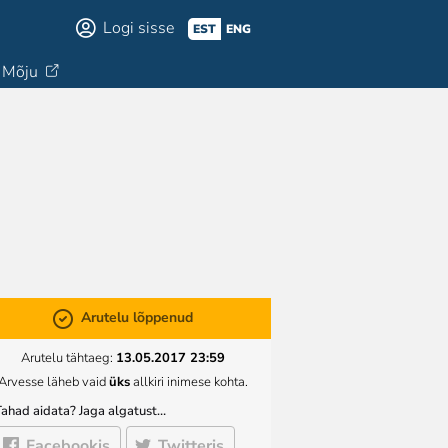
Logi sisse
EST
ENG
Mõju
Arutelu lõppenud
Arutelu tähtaeg:
13.05.2017 23:59
Arvesse läheb vaid
üks
allkiri inimese kohta.
Tahad aidata? Jaga algatust…
Facebookis
Twitteris