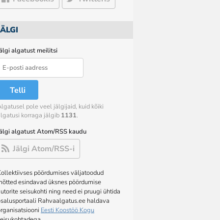
JÄLGI
älgi algatust meilitsi
Telli
lgatusel pole veel jälgijaid, kuid kõiki
lgatusi korraga jälgib
1131
.
Jälgi algatust Atom/RSS kaudu
Jälgi Atom/RSS-i
ollektiivses pöördumises väljatoodud
mõtted esindavad üksnes pöördumise
utorite seisukohti ning need ei pruugi ühtida
osalusportaali Rahvaalgatus.ee haldava
rganisatsiooni
Eesti Koostöö Kogu
seisukohtadega.