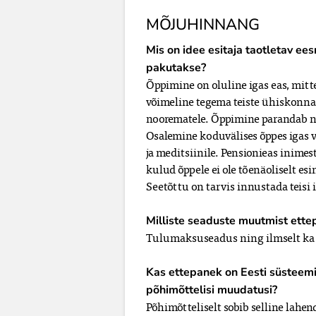
MÕJUHINNANG
Mis on idee esitaja taotletav ee
pakutakse?
Õppimine on oluline igas eas, mitte
võimeline tegema teiste ühiskonna
noorematele. Õppimine parandab nii 
Osalemine koduvälises õppes igas v
ja meditsiinile. Pensionieas inimes
kulud õppele ei ole tõenäoliselt es
Seetõttu on tarvis innustada teisi
Milliste seaduste muutmist ett
Tulumaksuseadus ning ilmselt ka 
Kas ettepanek on Eesti süsteemi 
põhimõttelisi muudatusi?
Põhimõtteliselt sobib selline lahen