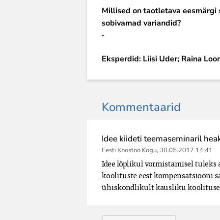
Millised on taotletava eesmärgi
sobivamad variandid?
-
Eksperdid: Liisi Uder; Raina Loo
Kommentaarid
Idee kiideti teemaseminaril hea
Eesti Koostöö Kogu
,
30.05.2017 14:41
Idee lõplikul vormistamisel tuleks ar
koolituste eest kompensatsiooni sa
ühiskondlikult kausliku koolituse