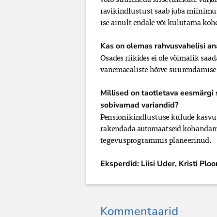
ravikindlustust saab juba miinimu
ise ainult endale või kulutama koh
Kas on olemas rahvusvahelisi an
Osades riikides ei ole võimalik saad
vanemaealiste hõive suurendamise 
Millised on taotletava eesmärgi
sobivamad variandid?
Pensionikindlustuse kulude kasvu 
rakendada automaatseid kohandam
tegevusprogrammis planeerinud.
Eksperdid: Liisi Uder, Kristi P
Kommentaarid