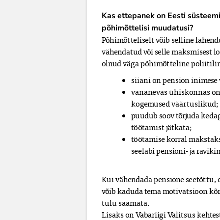
Kas ettepanek on Eesti süsteemi 
põhimõttelisi muudatusi?
Põhimõtteliselt võib selline lahendu
vähendatud või selle maksmisest lo
olnud väga põhimõtteline poliitilin
siiani on pension inimese 
vananevas ühiskonnas on i
kogemused väärtuslikud;
puudub soov tõrjuda kedagi
töötamist jätkata;
töötamise korral makstaks
seeläbi pensioni- ja raviki
Kui vähendada pensione seetõttu, e
võib kaduda tema motivatsioon kõrg
tulu saamata.
Lisaks on Vabariigi Valitsus kehtes