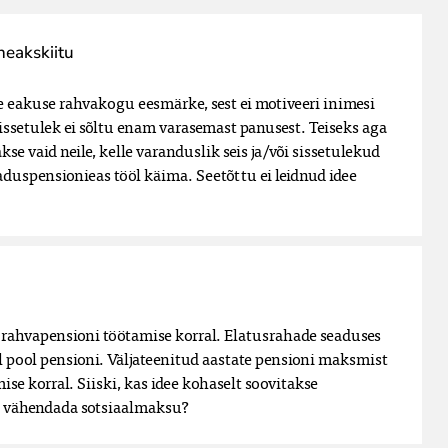
heakskiitu
 eakuse rahvakogu eesmärke, sest ei motiveeri inimesi 
ssetulek ei sõltu enam varasemast panusest. Teiseks aga 
e vaid neile, kelle varanduslik seis ja/või sissetulekud 
naduspensionieas tööl käima. Seetõttu ei leidnud idee 
rahvapensioni töötamise korral. Elatusrahade seaduses 
l pool pensioni. Väljateenitud aastate pensioni maksmist 
ise korral. Siiski, kas idee kohaselt soovitakse 
i vähendada sotsiaalmaksu?