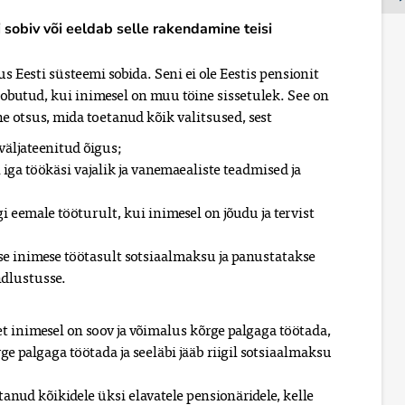
sobiv või eeldab selle rakendamine teisi
s Eesti süsteemi sobida. Seni ei ole Eestis pensionit
obutud, kui inimesel on muu töine sissetulek. See on
e otsus, mida toetanud kõik valitsused, sest
väljateenitud õigus;
ga töökäsi vajalik ja vanemaealiste teadmised ja
 eemale tööturult, kui inimesel on jõudu ja tervist
e inimese töötasult sotsiaalmaksu ja panustatakse
ndlustusse.
t inimesel on soov ja võimalus kõrge palgaga töötada,
e palgaga töötada ja seeläbi jääb riigil sotsiaalmaksu
tanud kõikidele üksi elavatele pensionäridele, kelle