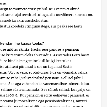
tuse.
aegu töövõimetoetuse puhul. Kui varem ei olnud
d samal ajal teenitud tuluga, siis töövõimetustoetus on.
aasneb ka aktiivsuskohustus.
lustuskoodeksi tingimustega, siis peaks see Eesti
rakendamine kaasa tooks?
use mõttes säiliks, kaoks seos panuse ja pensioni
e kriteerium oleks abivajadus. Arvestades Eesti hästi
aduse kindlakstegemine küll kuigi keerukas.
se ajal seni piiranud ja see on taganud Eestis
eme. Võib arvata, et olukorras, kus on võimalik valida
mise vahel, valivad paljud pensioni. Sellisel juhul
ema. See aga vähendab ka vanemaealiste toimetulekut.
selline süsteem annaks. See sõltub sellest, kui palju on
 üle 1500 €. Kui pension ei sõltu eelnevast panusest, ei
töötama (ei tööealisena ega pensioniealisena), samuti
mine (kuna sellest ei sõltu enam pensioni suurus ja