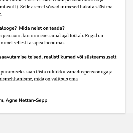
mtasult). Selle asemel võivad inimesed hakata säästma
e.
alooge? Mida neist on teada?
a pensioni, kui inimene samal ajal töötab. Riigid on
nimel sellest tasapisi loobumas.
 saavutamise teised, realistlikumad või süsteemsuselt
piiramiseks saab tõsta riiklikku vanaduspensioniiga ja
ismehhanisme, mida on valitsus oma
loom, Agne Nettan-Sepp