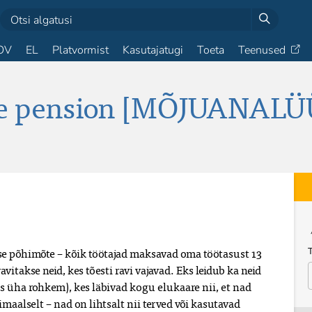
OV
EL
Platvormist
Kasutajatugi
Toeta
Teenused
ne pension [MÕJUANALÜ
use põhimõte – kõik töötajad maksavad oma töötasust 13
avitakse neid, kes tõesti ravi vajavad. Eks leidub ka neid
us üha rohkem), kes läbivad kogu elukaare nii, et nad
aalselt – nad on lihtsalt nii terved või kasutavad