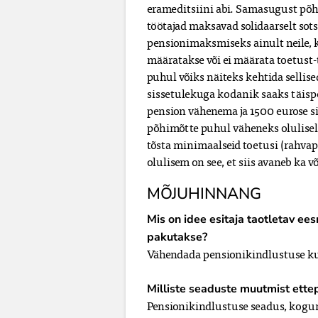
erameditsiini abi. Samasugust põ
töötajad maksavad solidaarselt so
pensionimaksmiseks ainult neile, k
määratakse või ei määrata toetust
puhul võiks näiteks kehtida sellise
sissetulekuga kodanik saaks täisp
pension vähenema ja 1500 eurose s
põhimõtte puhul väheneks olulisel
tõsta minimaalseid toetusi (rahvape
olulisem on see, et siis avaneb ka
MÕJUHINNANG
Mis on idee esitaja taotletav ee
pakutakse?
Vähendada pensionikindlustuse kul
Milliste seaduste muutmist ett
Pensionikindlustuse seadus, kogu