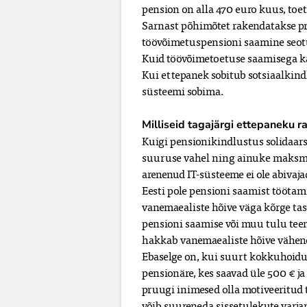
pension on alla 470 euro kuus, toe
Sarnast põhimõtet rakendatakse pr
töövõimetuspensioni saamine seotu
Kuid töövõimetoetuse saamisega k
Kui ettepanek sobitub sotsiaalkind
süsteemi sobima.
Milliseid tagajärgi ettepaneku 
Kuigi pensionikindlustus solidaars
suuruse vahel ning ainuke maksmis
arenenud IT-süsteeme ei ole abivaj
Eesti pole pensioni saamist töötami
vanemaealiste hõive väga kõrge tas
pensioni saamise või muu tulu teeni
hakkab vanemaealiste hõive vähen
Ebaselge on, kui suurt kokkuhoidu 
pensionäre, kes saavad üle 500 € ja
pruugi inimesed olla motiveeritud 
võib suureneda sissetulekute varja