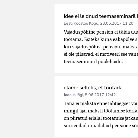
Idee ei leidnud teemaseminaril 
Eesti Koostöö Kogu
,
23.05.2017 11:20
Vajaduspõhine pension ei täida uue
töötama. Esiteks kuna eakapõlve si
kui vajaduspõhist pensioni makstaks
ei ole piisavad, ei motiveeri see va
teemaseminaril poolehoidu.
elame selleks, et töötada.
Jaanus Jõgi
,
5.06.2017 12:42
Täna ei maksta ennetähtaegset või 
mingil ajal maksti töötamise korra
on piiratud erialal töötamise jätkam
suurendada  madalaid pensione võ