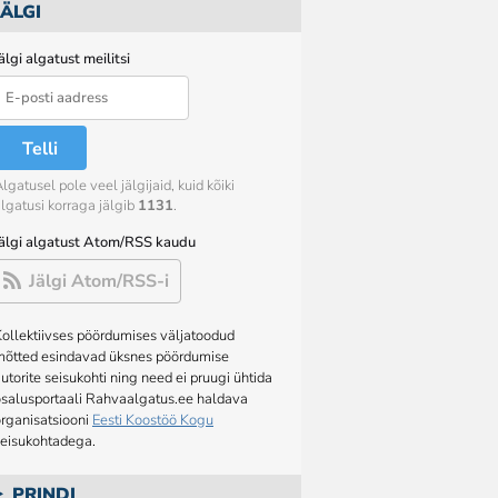
JÄLGI
älgi algatust meilitsi
Telli
lgatusel pole veel jälgijaid, kuid kõiki
lgatusi korraga jälgib
1131
.
Jälgi algatust Atom/RSS kaudu
Jälgi Atom/RSS-i
ollektiivses pöördumises väljatoodud
mõtted esindavad üksnes pöördumise
utorite seisukohti ning need ei pruugi ühtida
osalusportaali Rahvaalgatus.ee haldava
rganisatsiooni
Eesti Koostöö Kogu
seisukohtadega.
PRINDI