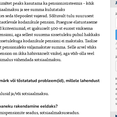
himõtet peaks kasutama ka pensionisüsteemis – kõik
tsiaalmaksu ja see summa kulutataks
J
es seda tõepoolest vajavad. Sõltuvalt tulu suurusest
-taotlevale kodanikule pension. Praeguse elatustaseme
d kriteeriumid, et igakuiselt 500-st eurost väiksema
ensioni, aga sellest suurema sissetuleku puhul hakkaks
issetulekuga kodanikule pensioni ei makstaks. Taolise
A
t pensionideks väljamakstav summa. Selle arvel võiks
a
nsion on ikka häbiväärselt väike), aga võib-olla veel
 võimalus vähendada sotsiaalmaksu.
K
smärk või tõstatatud probleem(id), millele lahendust
a
usid ja/või sotsiaalmaksu.
o
epaneku rakendamine eeldaks?
mispensionite seadus, sotsiaalmaksuseadus.