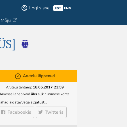
Logi sisse
EST
ENG
Mõju
ÜS]
Arutelu lõppenud
Arutelu tähtaeg:
18.05.2017 23:59
Arvesse läheb vaid
üks
allkiri inimese kohta.
Tahad aidata? Jaga algatust…
Facebookis
Twitteris