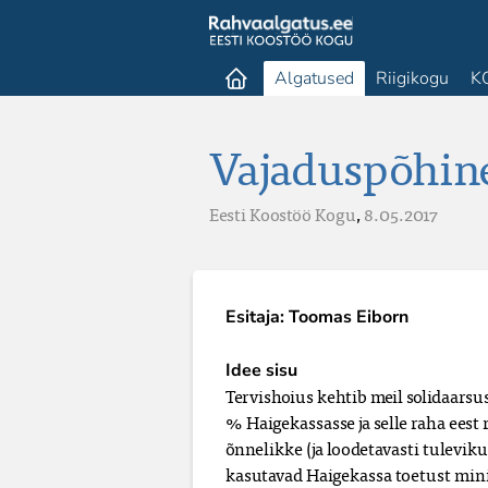
Algatused
Riigikogu
K
Vajaduspõhi
Eesti Koostöö Kogu
,
8.05.2017
Esitaja: Toomas Eiborn
Idee sisu
Tervishoius kehtib meil solidaars
% Haigekassasse ja selle raha eest r
õnnelikke (ja loodetavasti tulevik
kasutavad Haigekassa toetust minim