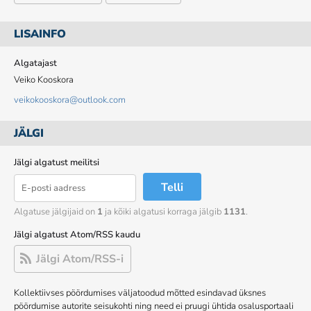
LISAINFO
Algatajast
Veiko Kooskora
veikokooskora@outlook.com
JÄLGI
Jälgi algatust meilitsi
Telli
Algatuse jälgijaid on
1
ja kõiki algatusi korraga jälgib
1131
.
Jälgi algatust Atom/RSS kaudu
Jälgi Atom/RSS-i
Kollektiivses pöördumises väljatoodud mõtted esindavad üksnes
pöördumise autorite seisukohti ning need ei pruugi ühtida osalusportaali