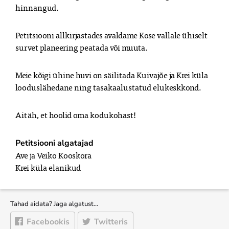
Petitsiooni allkirjastades avaldame Kose vallale ühiselt 
survet planeering peatada või muuta. 
Meie kõigi ühine huvi on säilitada Kuivajõe ja Krei küla 
looduslähedane ning tasakaalustatud elukeskkond.
Petitsiooni algatajad
Ave ja Veiko Kooskora

Krei küla elanikud
Tahad aidata? Jaga algatust…
Facebookis
Twitteris