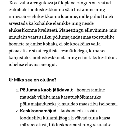
 Kose valla arengukava ja üldplaneeringus on seatud 
esikohale looduskeskkonna väärtustamine ning 
inimväärse elukeskkonna loomine, mille puhul tuleb 
arvestada ka kohalike elanikke ning nende 
elukeskkonna kvaliteeti. Planeeringu elluviimine, mis 
muudaks väärtusliku põllumajandusmaa tööstuslike 
hoonete rajamise kohaks, ei ole kooskõlas valla 
pikaajaliste strateegiliste eesmärkidega, kuna see 
kahjustaks looduskeskkonda ning ei toetaks kestliku ja 
🛑 
Miks see on oluline?
 – hoonestamine 
Põllumaa kaob jäädavalt
muudab viljaka maa kasutuskõlbmatuks 
põllumajanduseks ja muudab maastiku iseloomu.
 – laohooned ei sobitu 
Keskkonnamõjud
loodusliku külamiljööga ja võivad tuua kaasa 
mürareostust, liikluskoormust ning visuaalset 