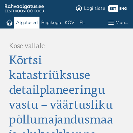
Logi sisse
EST
ENG
Algatused
Riigikogu
KOV
EL
Muu…
Kose vallale
Kõrtsi
katastriüksuse
detailplaneeringu
vastu – väärtusliku
põllumajandusmaa