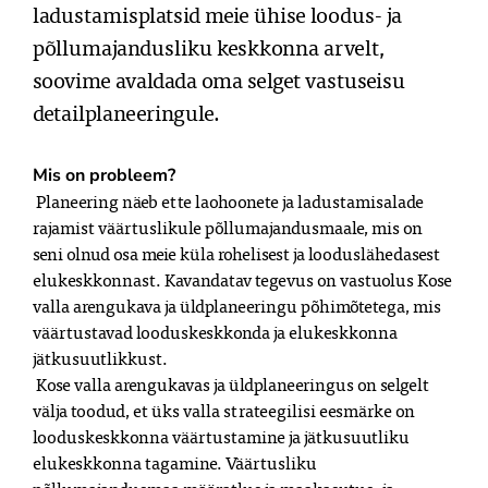
ladustamisplatsid meie ühise loodus- ja 
põllumajandusliku keskkonna arvelt, 
soovime avaldada oma selget vastuseisu 
detailplaneeringule.
Mis on probleem?
 Planeering näeb ette laohoonete ja ladustamisalade 
rajamist väärtuslikule põllumajandusmaale, mis on 
seni olnud osa meie küla rohelisest ja looduslähedasest 
elukeskkonnast. Kavandatav tegevus on vastuolus Kose 
valla arengukava ja üldplaneeringu põhimõtetega, mis 
väärtustavad looduskeskkonda ja elukeskkonna 
jätkusuutlikkust.

 Kose valla arengukavas ja üldplaneeringus on selgelt 
välja toodud, et üks valla strateegilisi eesmärke on 
looduskeskkonna väärtustamine ja jätkusuutliku 
elukeskkonna tagamine. Väärtusliku 