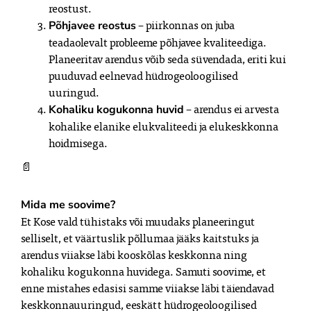
reostust.
 – piirkonnas on juba 
Põhjavee reostus
teadaolevalt probleeme põhjavee kvaliteediga. 
Planeeritav arendus võib seda süvendada, eriti kui 
puuduvad eelnevad hüdrogeoloogilised 
uuringud.
 – arendus ei arvesta 
Kohaliku kogukonna huvid
kohalike elanike elukvaliteedi ja elukeskkonna 
hoidmisega.
📄
Mida me soovime?
Et Kose vald tühistaks või muudaks planeeringut 
selliselt, et väärtuslik põllumaa jääks kaitstuks ja 
arendus viiakse läbi kooskõlas keskkonna ning 
kohaliku kogukonna huvidega. Samuti soovime, et 
enne mistahes edasisi samme viiakse läbi täiendavad 
keskkonnauuringud, eeskätt hüdrogeoloogilised 