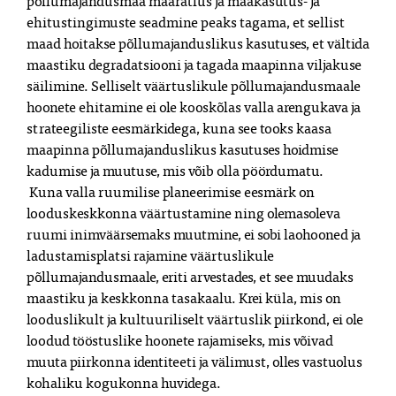
põllumajandusmaa määratlus ja maakasutus- ja 
ehitustingimuste seadmine peaks tagama, et sellist 
maad hoitakse põllumajanduslikus kasutuses, et vältida 
maastiku degradatsiooni ja tagada maapinna viljakuse 
säilimine. Selliselt väärtuslikule põllumajandusmaale 
hoonete ehitamine ei ole kooskõlas valla arengukava ja 
strateegiliste eesmärkidega, kuna see tooks kaasa 
maapinna põllumajanduslikus kasutuses hoidmise 
kadumise ja muutuse, mis võib olla pöördumatu. 

 Kuna valla ruumilise planeerimise eesmärk on 
looduskeskkonna väärtustamine ning olemasoleva 
ruumi inimväärsemaks muutmine, ei sobi laohooned ja 
ladustamisplatsi rajamine väärtuslikule 
põllumajandusmaale, eriti arvestades, et see muudaks 
maastiku ja keskkonna tasakaalu. Krei küla, mis on 
looduslikult ja kultuuriliselt väärtuslik piirkond, ei ole 
loodud tööstuslike hoonete rajamiseks, mis võivad 
muuta piirkonna identiteeti ja välimust, olles vastuolus 
kohaliku kogukonna huvidega. 
