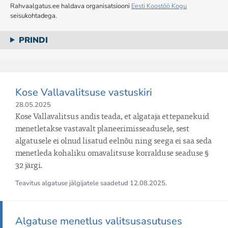
Rahvaalgatus.ee haldava organisatsiooni
Eesti Koostöö Kogu
seisukohtadega.
PRINDI
Kose Vallavalitsuse vastuskiri
28.05.2025
Kose Vallavalitsus andis teada, et algataja ettepanekuid 
menetletakse vastavalt planeerimisseadusele, sest 
algatusele ei olnud lisatud eelnõu ning seega ei saa seda 
menetleda kohaliku omavalitsuse korralduse seaduse § 
32 järgi.
Teavitus algatuse jälgijatele saadetud
12.08.2025
.
Algatuse menetlus valitsusasutuses