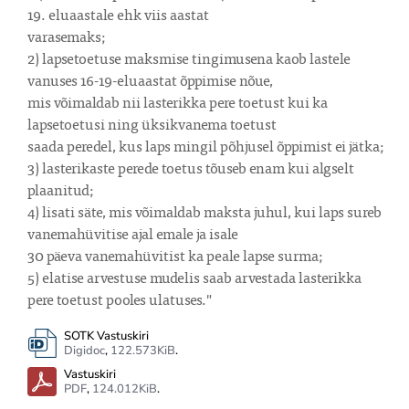
19. eluaastale ehk viis aastat 

varasemaks;

2) lapsetoetuse maksmise tingimusena kaob lastele 
vanuses 16-19-eluaastat õppimise nõue, 

mis võimaldab nii lasterikka pere toetust kui ka 
lapsetoetusi ning üksikvanema toetust 

saada peredel, kus laps mingil põhjusel õppimist ei jätka;

3) lasterikaste perede toetus tõuseb enam kui algselt 
plaanitud;

4) lisati säte, mis võimaldab maksta juhul, kui laps sureb 
vanemahüvitise ajal emale ja isale 

30 päeva vanemahüvitist ka peale lapse surma;

5) elatise arvestuse mudelis saab arvestada lasterikka 
pere toetust pooles ulatuses."
SOTK Vastuskiri
Digidoc
,
122.573KiB
.
Vastuskiri
PDF
,
124.012KiB
.