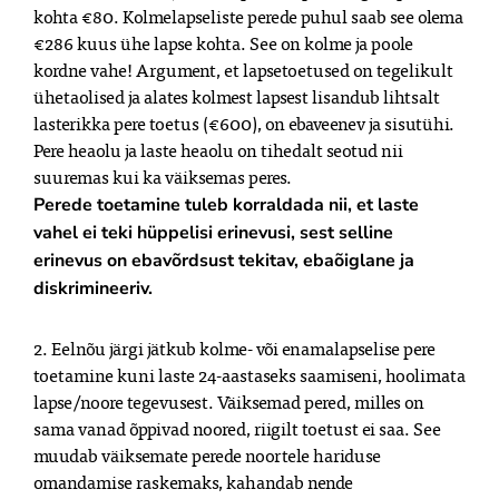
kohta €80. Kolmelapseliste perede puhul saab see olema 
€286 kuus ühe lapse kohta. See on kolme ja poole 
kordne vahe! Argument, et lapsetoetused on tegelikult 
ühetaolised ja alates kolmest lapsest lisandub lihtsalt 
lasterikka pere toetus (€600), on ebaveenev ja sisutühi. 
Pere heaolu ja laste heaolu on tihedalt seotud nii 
Perede toetamine tuleb korraldada nii, et laste 
vahel ei teki hüppelisi erinevusi, sest selline 
erinevus on ebavõrdsust tekitav, ebaõiglane ja 
diskrimineeriv.
2. Eelnõu järgi jätkub kolme- või enamalapselise pere 
toetamine kuni laste 24-aastaseks saamiseni, hoolimata 
lapse/noore tegevusest. Väiksemad pered, milles on 
sama vanad õppivad noored, riigilt toetust ei saa. See 
muudab väiksemate perede noortele hariduse 
omandamise raskemaks, kahandab nende 