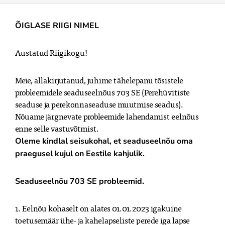
ÕIGLASE RIIGI NIMEL
Austatud Riigikogu!
Meie, allakirjutanud, juhime tähelepanu tõsistele 
probleemidele seaduseelnõus 703 SE (Perehüvitiste 
seaduse ja perekonnaseaduse muutmise seadus).

Nõuame järgnevate probleemide lahendamist eelnõus 
Oleme kindlal seisukohal, et seaduseelnõu oma 
praegusel kujul on Eestile kahjulik. 
Seaduseelnõu 703 SE probleemid. 
1. Eelnõu kohaselt on alates 01.01.2023 igakuine 
toetusemäär ühe- ja kahelapseliste perede iga lapse 