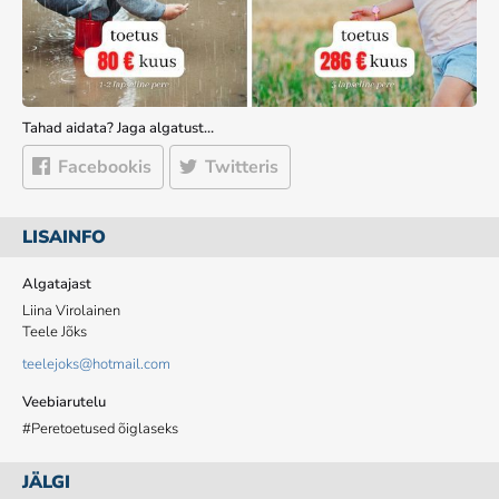
Tahad aidata? Jaga algatust…
Facebookis
Twitteris
LISAINFO
Algatajast
Liina Virolainen
Teele Jõks
teelejoks@hotmail.com
Veebiarutelu
#Peretoetused õiglaseks
JÄLGI