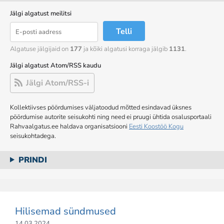
Jälgi algatust meilitsi
Telli
Algatuse jälgijaid on
177
ja kõiki algatusi korraga jälgib
1131
.
Jälgi algatust Atom/RSS kaudu
Jälgi Atom/RSS-i
Kollektiivses pöördumises väljatoodud mõtted esindavad üksnes
pöördumise autorite seisukohti ning need ei pruugi ühtida osalusportaali
Rahvaalgatus.ee haldava organisatsiooni
Eesti Koostöö Kogu
seisukohtadega.
PRINDI
Hilisemad sündmused
14.03.2024