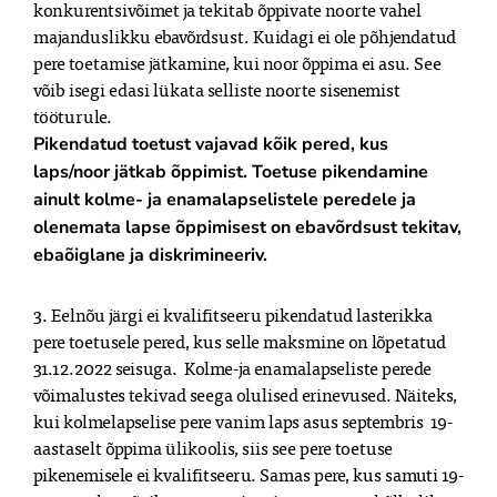
konkurentsivõimet ja tekitab õppivate noorte vahel 
majanduslikku ebavõrdsust. Kuidagi ei ole põhjendatud 
pere toetamise jätkamine, kui noor õppima ei asu. See 
võib isegi edasi lükata selliste noorte sisenemist 
Pikendatud toetust vajavad kõik pered, kus 
laps/noor jätkab õppimist. Toetuse pikendamine 
ainult kolme- ja enamalapselistele peredele ja 
olenemata lapse õppimisest on ebavõrdsust tekitav, 
ebaõiglane ja diskrimineeriv.
3. Eelnõu järgi ei kvalifitseeru pikendatud lasterikka 
pere toetusele pered, kus selle maksmine on lõpetatud 
31.12.2022 seisuga.  Kolme-ja enamalapseliste perede 
võimalustes tekivad seega olulised erinevused. Näiteks, 
kui kolmelapselise pere vanim laps asus septembris  19-
aastaselt õppima ülikoolis, siis see pere toetuse 
pikenemisele ei kvalifitseeru. Samas pere, kus samuti 19-