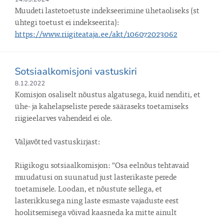
Muudeti lastetoetuste indekseerimine ühetaoliseks (st 
ühtegi toetust ei indekseerita): 
https://www.riigiteataja.ee/akt/106072023062
Sotsiaalkomisjoni vastuskiri
8.12.2022
Komisjon osaliselt nõustus algatusega, kuid nenditi, et 
ühe- ja kahelapseliste perede sääraseks toetamiseks 
riigieelarves vahendeid ei ole.

Väljavõtted vastuskirjast:

Riigikogu sotsiaalkomisjon: "Osa eelnõus tehtavaid 
muudatusi on suunatud just lasterikaste perede 
toetamisele. Loodan, et nõustute sellega, et 
lasterikkusega ning laste esmaste vajaduste eest 
hoolitsemisega võivad kaasneda ka mitte ainult 