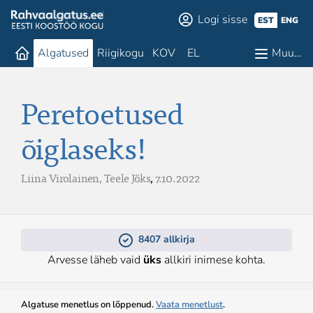
Logi sisse
EST
ENG
Algatused
Riigikogu
KOV
EL
Muu…
Peretoetused
õiglaseks!
Liina Virolainen,
Teele Jõks
,
7.10.2022
8407 allkirja
Arvesse läheb vaid
üks
allkiri inimese kohta.
Algatuse menetlus on lõppenud.
Vaata menetlust
.