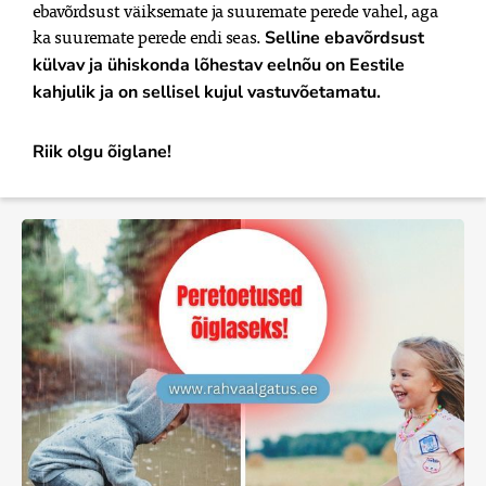
ebavõrdsust väiksemate ja suuremate perede vahel, aga 
ka suuremate perede endi seas. 
Selline ebavõrdsust 
külvav ja ühiskonda lõhestav eelnõu on Eestile 
kahjulik ja on sellisel kujul vastuvõetamatu.
Riik olgu õiglane!