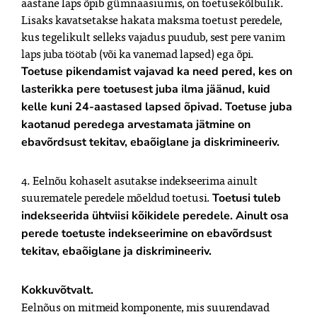
aastane laps õpib gümnaasiumis, on toetusekõlbulik. 
Lisaks kavatsetakse hakata maksma toetust peredele, 
kus tegelikult selleks vajadus puudub, sest pere vanim 
Toetuse pikendamist vajavad ka need pered, kes on 
lasterikka pere toetusest juba ilma jäänud, kuid 
kelle kuni 24-aastased lapsed õpivad. Toetuse juba 
kaotanud peredega arvestamata jätmine on 
ebavõrdsust tekitav, ebaõiglane ja diskrimineeriv.
4. Eelnõu kohaselt asutakse indekseerima ainult 
suurematele peredele mõeldud toetusi. 
Toetusi tuleb 
indekseerida ühtviisi kõikidele peredele. Ainult osa 
perede toetuste indekseerimine on ebavõrdsust 
tekitav, ebaõiglane ja diskrimineeriv.
Kokkuvõtvalt.
Eelnõus on mitmeid komponente, mis suurendavad 