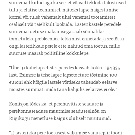
suuremad kulud aga ka see, et võivad tekkida takistused 
tulu ja elatise teenimisel, näiteks lapse haigestumise 
korral või tuleb vähemalt ühel vanemal töötamisest 
osaliselt või täielikult loobuda. Lasterikastele peredele 
suurema toetuse maksmisega saab võimalike 
toimetulekuprobleemide tekkimist ennetada ja seetõttu 
ongi lasterikkale perele ette nähtud oma toetus, mille 
suuruse määrab poliitiline kokkulepe. 

"Ühe- ja kahelapselistes peredes kasvab kokku 194 335 
last. Esimese ja teise lapse lapsetoetuse tõstmine 100 
euroni ehk kõigile lastele võrdseks tähendab eelarve 
mõistes summat, mida täna kahjuks eelarves ei ole."

Komisjon tõdes ka, et perehüvitiste seaduse ja 
perekonnaseaduse muutmise seaduseelnõu on 
Riigikogu menetluse käigus oluliselt muutunud:

"1) lasterikka pere toetusest väljumise vanusepiir toodi 