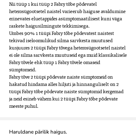
Nii tüüp 1 kui tüüp 2 Fabry tõbe põdevatel 
heterosügootsetel naistel varieerub haiguse avaldumine 
erinevates eluetappides asümptomaatilisest kuni väga 
raskete haigusilmingute tekkimisega.

Umbes 90% 1 tüüpi Fabry tõbe põdevatest naistest 
tekivad iseloomulikud silma sarvkesta muutused 
kusjuures 2 tüüpi Fabry tõvega heterosügootsetel naistel 
ei ole silma sarvkesta muutuseid ega muid klassikalisele 
Fabry tõvele ehk tüüp 1 Fabry tõvele omaseid 
sümptomeid.

Fabry tõve 2 tüüpi põdevate naiste sümptomeid on 
hakatud hindama alles hiljuti ja hinnanguliselt on 2 
tüüpi Fabry tõbe põdevate naiste sümptomid kergemad 
ja neid esineb vähem kui 2 tüüpi Fabry tõbe põdevate 
meeste puhul.
Haruldane pärilik haigus.