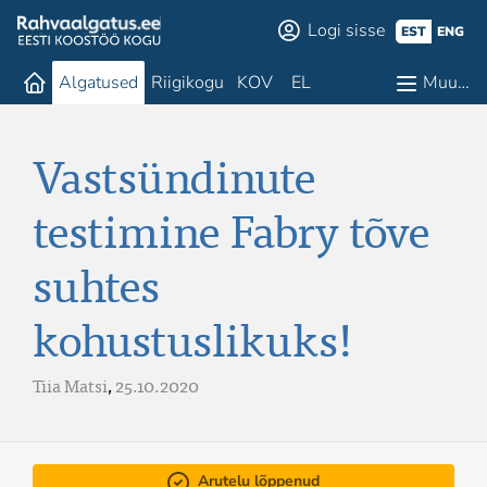
Logi sisse
EST
ENG
Algatused
Riigikogu
KOV
EL
Muu…
Vastsündinute
testimine Fabry tõve
suhtes
kohustuslikuks!
Tiia Matsi
,
25.10.2020
Arutelu lõppenud