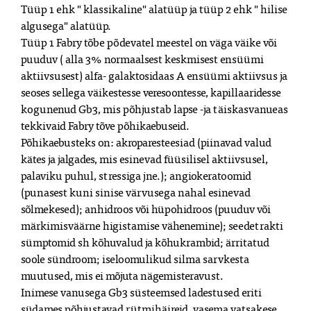
Tüüp 1 ehk " klassikaline" alatüüp ja tüüp 2 ehk " hilise 
algusega" alatüüp.

Tüüp 1 Fabry tõbe põdevatel meestel on väga väike või 
puuduv ( alla 3% normaalsest keskmisest ensüümi 
aktiivsusest) alfa- galaktosidaas A ensüümi aktiivsus ja 
seoses sellega väikestesse veresoontesse, kapillaaridesse 
kogunenud Gb3, mis põhjustab lapse -ja täiskasvanueas 
tekkivaid Fabry tõve põhikaebuseid.

Põhikaebusteks on: akroparesteesiad (piinavad valud 
kätes ja jalgades, mis esinevad füüsilisel aktiivsusel, 
palaviku puhul, stressiga jne.); angiokeratoomid 
(punasest kuni sinise värvusega nahal esinevad 
sõlmekesed); anhidroos või hüpohidroos (puuduv või 
märkimisväärne higistamise vähenemine); seedetrakti 
sümptomid sh kõhuvalud ja kõhukrambid; ärritatud 
soole sündroom; iseloomulikud silma sarvkesta 
muutused, mis ei mõjuta nägemisteravust.

Inimese vanusega Gb3 süsteemsed ladestused eriti 
südames põhjustavad rütmihäireid, vasema vatsakese 