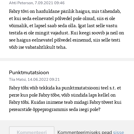
Ahti Peterson
,
7.09.2021 09:46
Fabry tõvi on harduldane pärilik haigus, mis tähendab, 
et kui seda eelnevatel põlvedel pole olnud, siis ei ole 
võimalik, et lapsel saab seda olla. Igat last selle vastu 
testida ei ole mingit vajadust. Kui keegi soovib ja neil on 
see haigus eelnevatel põlvedel esinenud, siis selle testi 
võib ise vabatahtlikult teha. 
Punktmutatsioon
Tiia Matsi
,
14.06.2022 09:21
Fabry tõbi võib tekkida ka punktmutatsiooni teel s.t. et 
perre kus pole Fabry tõbe, võib sündida laps kellel on 
Fabry tõbi. Kuidas inimene teab midagi Fabry tõvest kui 
perearstide õppeprogrammis seda isegi pole? 
Kommenteeri
Kommenteerimiseks pead
sisse