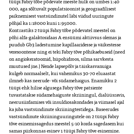
tüüpi Fabry tõbe põdevate meeste hulk on umbes 1:40 
000, aga sõltuvalt populatsioonist ja geograafilisest 
paiknemisest vastsündinutel läbi viidud uuringute 
põhjal ka 1:18000 kuni 1:95000.

Kontrastiks 2 tüüpi Fabry tõbe põdevatel meestel on 
põhi alfa-galaktosidaas A ensüümi aktiivsus olemas ja 
puudub Gb3 ladestumine kapillaaridesse ja väikestesse 
veresoontesse ning ei teki Fabry tõve põhikaebuseid (need 
on angiokeratoomid, hüpohidroos, silma sarvkesta 
muutused jne.) Nende lapsepõlv ja täiskasvanuiga 
kulgeb normaalselt, kui vahemikus 30-70 eluaastat 
ilmneb kas neerude- või südamehaigus. Enamikku 2 
tüüpi ehk hilise algusega Fabry tõve patsiente 
tuvastatakse südamehaiguste skriiningul, dialüüsravis, 
neerusiirdamises või insuldiosakondades ja viimasel ajal 
ka juba vastsündinute skriiningtestidega. Baseerudes 
vastsündinute skriininguuringutele on 2 tüüpi Fabry 
tõve esinemissagedus meestel 5-10 korda sagedasem kui 
samas piirkonnas esinev 1 tüüpi Fabry tõve esinemine.
