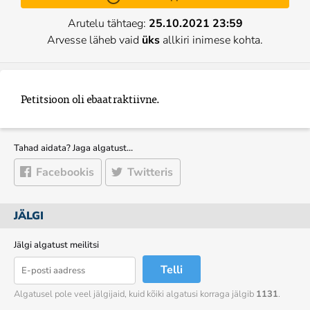
Arutelu tähtaeg:
25.10.2021 23:59
Arvesse läheb vaid
üks
allkiri inimese kohta.
Petitsioon oli ebaatraktiivne.
Tahad aidata? Jaga algatust…
Facebookis
Twitteris
JÄLGI
Jälgi algatust meilitsi
Telli
Algatusel pole veel jälgijaid, kuid kõiki algatusi korraga jälgib
1131
.