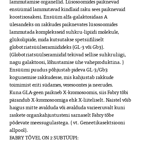
lammutamise organellid. Lüsosoomides paiknevad 
ensüümid lammutavad kindlaid raku sees paiknevaid 
koostisosakesi. Ensüüm alfa-galaktosidaas A 
ülesandeks on rakkudes paiknevates lüsosoomides 
lammutada kompleksseid suhkru-lipiidi molekule, 
glükolipiide, mida kutsutakse spetsiifiliselt 
globotriatsüülseramiidideks (GL-3 või Gb3). 
(Globotriatsüülseramiidid tekivad sellise suhkruliigi, 
nagu galaktoosi, lõhustamise ühe vaheproduktina. ) 
Ensüümi puudus põhjustab pideva GL-3/Gb3 
kogunemise rakkudesse, mis kahjustab rakkude 
toimimist eriti südames, veresoontes ja neerudes.

Kuna GLA-geen paikneb X-kromosoomis, siis Fabry tõbi 
pärandub X-kromosoomiga ehk X-liiteliselt. Naistel võib 
haigus mitte avalduda või avalduda varieeruvalt kuni 
raskete organkahjustusteni sarnaselt Fabry tõbe 
põdevate meessugulastega. ( vt. Geneetikasektsiooni 
allpool).

FABRY TÕVEL ON 2 SUBTÜÜPI:
