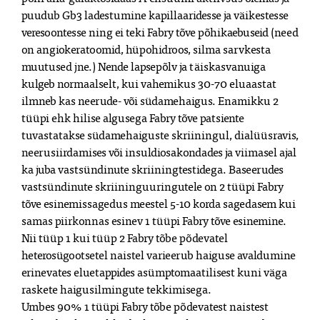
puudub Gb3 ladestumine kapillaaridesse ja väikestesse 
veresoontesse ning ei teki Fabry tõve põhikaebuseid (need 
on angiokeratoomid, hüpohidroos, silma sarvkesta 
muutused jne.) Nende lapsepõlv ja täiskasvanuiga 
kulgeb normaalselt, kui vahemikus 30-70 eluaastat 
ilmneb kas neerude- või südamehaigus. Enamikku 2 
tüüpi ehk hilise algusega Fabry tõve patsiente 
tuvastatakse südamehaiguste skriiningul, dialüüsravis, 
neerusiirdamises või insuldiosakondades ja viimasel ajal 
ka juba vastsündinute skriiningtestidega. Baseerudes 
vastsündinute skriininguuringutele on 2 tüüpi Fabry 
tõve esinemissagedus meestel 5-10 korda sagedasem kui 
samas piirkonnas esinev 1 tüüpi Fabry tõve esinemine.

Nii tüüp 1 kui tüüp 2 Fabry tõbe põdevatel 
heterosügootsetel naistel varieerub haiguse avaldumine 
erinevates eluetappides asümptomaatilisest kuni väga 
raskete haigusilmingute tekkimisega.

Umbes 90% 1 tüüpi Fabry tõbe põdevatest naistest 