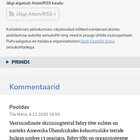
Jälgi algatust Atom/RSS kaudu
Jälgi Atom/RSS-i
Kollektiivses pöördumises väljatoodud mõtted esindavad üksnes
pöördumise autorite seisukohti ning need ei pruugi ühtida osalusportaali
Rahvaalgatus.ee haldava organisatsiooni
Eesti Koostöö Kogu
seisukohtadega.
PRINDI
Kommentaarid
Pooldav
Tiia Matsi
,
4.11.2020 18:55
Vastsündinute skriiningtestid Fabry tõve suhtes on 
näiteks Ameerika Ühendriikides kohustuslike testide 
hulgas umbes 13 osariigis. Fabry tõbi on organsüsteeme 