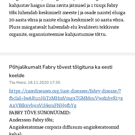
kahjustav haigus ilma ravita jätmisel ja 1 tüüpi Fabry 
tõbi lühendab keskmiselt meeste ( ja osade naiste) eluiga 
20 aasta võrra ja naiste eluiga keskmiselt 10 aasta võrra. 
Pluss märgatavalt halvendab elu kvaliteeti tekkivate 
organite, organsüsteemise kahjustumise tõttu.

Põhjalikumalt Fabry tõvest tõlgituna ka eesti
keelde
Tiia Matsi
,
18.11.2020 17:35
https://rarediseases.org/rare-diseases/fabry-disease/?
fbclid=IwAR1r1HiT2MHmVmgxTGMMsuV9ofnbvKt7x
AxVBIk6vbjcoVrHernFNH9fbYg
FABRY TÕVE SÜNONÜÜMID:

Andersson-Fabry tôbi;

Angiokeratomae corporis diffusum-angiokeratoomid 
kehal;
