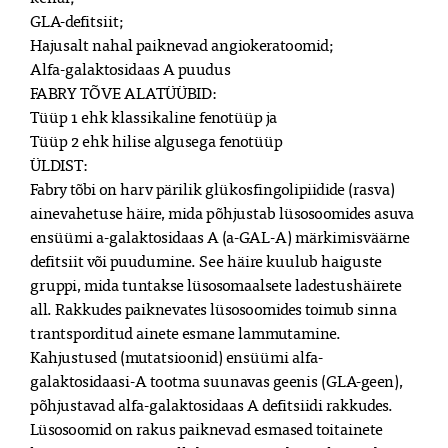
GLA-defitsiit;

Hajusalt nahal paiknevad angiokeratoomid;

Alfa-galaktosidaas A puudus

FABRY TÕVE ALATÜÜBID:

Tüüp 1 ehk klassikaline fenotüüp ja

Tüüp 2 ehk hilise algusega fenotüüp

ÜLDIST:

Fabry tõbi on harv pärilik glükosfingolipiidide (rasva) 
ainevahetuse häire, mida põhjustab lüsosoomides asuva 
ensüümi a-galaktosidaas A (a-GAL-A) märkimisväärne 
defitsiit või puudumine. See häire kuulub haiguste 
gruppi, mida tuntakse lüsosomaalsete ladestushäirete 
all. Rakkudes paiknevates lüsosoomides toimub sinna 
trantsporditud ainete esmane lammutamine. 
Kahjustused (mutatsioonid) ensüümi alfa-
galaktosidaasi-A tootma suunavas geenis (GLA-geen), 
põhjustavad alfa-galaktosidaas A defitsiidi rakkudes. 
Lüsosoomid on rakus paiknevad esmased toitainete 