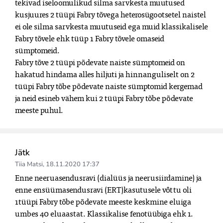
tekivad iseloomulikud silma sarvkesta muutused 
kusjuures 2 tüüpi Fabry tõvega heterosügootsetel naistel 
ei ole silma sarvkesta muutuseid ega muid klassikalisele 
Fabry tõvele ehk tüüp 1 Fabry tõvele omaseid 
sümptomeid.

Fabry tõve 2 tüüpi põdevate naiste sümptomeid on 
hakatud hindama alles hiljuti ja hinnanguliselt on 2 
tüüpi Fabry tõbe põdevate naiste sümptomid kergemad 
ja neid esineb vähem kui 2 tüüpi Fabry tõbe põdevate 
meeste puhul.
Jätk
Tiia Matsi
,
18.11.2020 17:37
Enne neeruasendusravi (dialüüs ja neerusiirdamine) ja 
enne ensüümasendusravi (ERT)kasutusele vôttu oli 
1tüüpi Fabry tõbe põdevate meeste keskmine eluiga 
umbes 40 eluaastat. Klassikalise fenotüübiga ehk 1. 