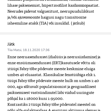
lihase paksenemist, hüpertroofilist kardiomüopaatiat. 
Neerudes pidevat valgueritust, neerupuudulikkust 
ja/või ajuveresoonte haigusi nagu transitoorne 
isheemiline atakk (TIA) vôi insuldid. ( jätkub)
Jätk
Tiia Matsi
,
18.11.2020 17:36
Enne neeruasendusravi (dialüüs ja neerusiirdamine) ja 
enne ensüümasendusravi (ERT)kasutusele vôttu oli 
1tüüpi Fabry tõbe põdevate meeste keskmine eluiga 
umbes 40 eluaastat. Klassikalise fenotüübiga ehk 1. 
tüüpi Fabry tõbe põdevate meeste hulk on umbes 1:40 
000, aga sõltuvalt populatsioonist ja geograafilisest 
paiknemisest vastsündinutel läbi viidud uuringute 
põhjal ka 1:18000 kuni 1:95000.

Kontrastiks 2 tüüpi Fabry tõbe põdevatel meestel on 
põhi alfa-galaktosidaas A ensüümi aktiivsus olemas ja 