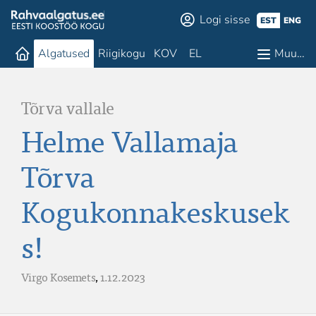
Logi sisse
EST
ENG
Algatused
Riigikogu
KOV
EL
Muu…
Tõrva vallale
Helme Vallamaja
Tõrva
Kogukonnakeskusek
s!
Virgo Kosemets
,
1.12.2023