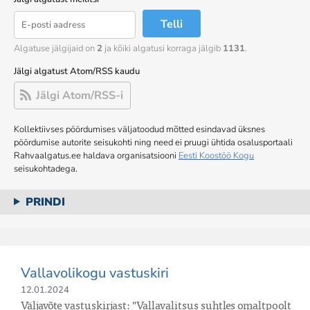
Telli
Algatuse jälgijaid on
2
ja kõiki algatusi korraga jälgib
1131
.
Jälgi algatust Atom/RSS kaudu
Jälgi Atom/RSS-i
Kollektiivses pöördumises väljatoodud mõtted esindavad üksnes
pöördumise autorite seisukohti ning need ei pruugi ühtida osalusportaali
Rahvaalgatus.ee haldava organisatsiooni
Eesti Koostöö Kogu
seisukohtadega.
PRINDI
Vallavolikogu vastuskiri
12.01.2024
Väljavõte vastuskirjast: "Vallavalitsus suhtles omaltpoolt 