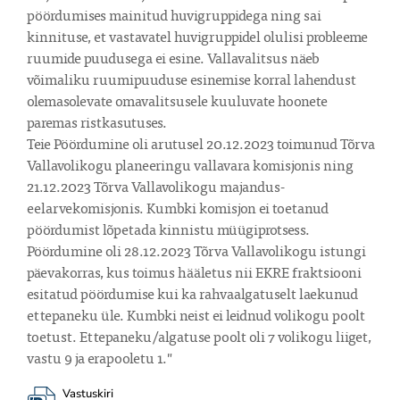
pöördumises mainitud huvigruppidega ning sai 
kinnituse, et vastavatel huvigruppidel olulisi probleeme 
ruumide puudusega ei esine. Vallavalitsus näeb 
võimaliku ruumipuuduse esinemise korral lahendust 
olemasolevate omavalitsusele kuuluvate hoonete 
paremas ristkasutuses.

Teie Pöördumine oli arutusel 20.12.2023 toimunud Tõrva 
Vallavolikogu planeeringu vallavara komisjonis ning 
21.12.2023 Tõrva Vallavolikogu majandus-
eelarvekomisjonis. Kumbki komisjon ei toetanud 
pöördumist lõpetada kinnistu müügiprotsess. 
Pöördumine oli 28.12.2023 Tõrva Vallavolikogu istungi 
päevakorras, kus toimus hääletus nii EKRE fraktsiooni 
esitatud pöördumise kui ka rahvaalgatuselt laekunud 
ettepaneku üle. Kumbki neist ei leidnud volikogu poolt 
toetust. Ettepaneku/algatuse poolt oli 7 volikogu liiget, 
vastu 9 ja erapooletu 1."
Vastuskiri