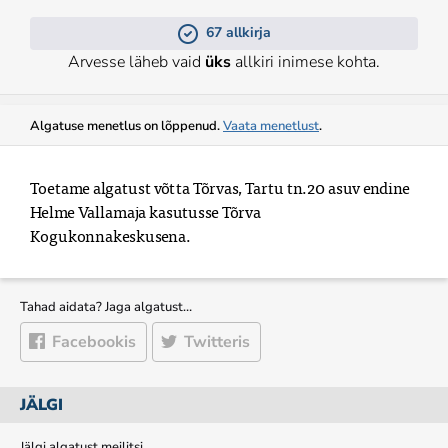
67 allkirja
Arvesse läheb vaid
üks
allkiri inimese kohta.
Algatuse menetlus on lõppenud.
Vaata menetlust
.
Toetame algatust võtta Tõrvas, Tartu tn.20 asuv endine 
Helme Vallamaja kasutusse Tõrva 
Kogukonnakeskusena.
Tahad aidata? Jaga algatust…
Facebookis
Twitteris
JÄLGI
Jälgi algatust meilitsi