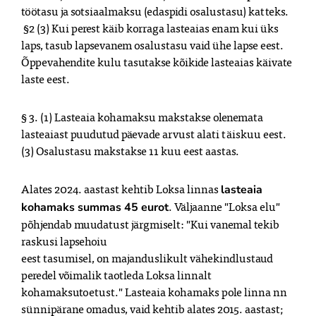
töötasu ja sotsiaalmaksu (edaspidi osalustasu) katteks. 

 §2 (3) Kui perest käib korraga lasteaias enam kui üks 
laps, tasub lapsevanem osalustasu vaid ühe lapse eest. 
Õppevahendite kulu tasutakse kõikide lasteaias käivate 
laste eest. 
§ 3. (1) Lasteaia kohamaksu makstakse olenemata 
lasteaiast puudutud päevade arvust alati täiskuu eest. 
(3) Osalustasu makstakse 11 kuu eest aastas. 
Alates 2024. aastast kehtib Loksa linnas 
lasteaia 
. Väljaanne "Loksa elu" 
kohamaks summas 45 eurot
põhjendab muudatust järgmiselt: "Kui vanemal tekib 
raskusi lapsehoiu

eest tasumisel, on majanduslikult vähekindlustaud 
peredel võimalik taotleda Loksa linnalt 
kohamaksutoetust." Lasteaia kohamaks pole linna nn 
sünnipärane omadus, vaid kehtib alates 2015. aastast; 