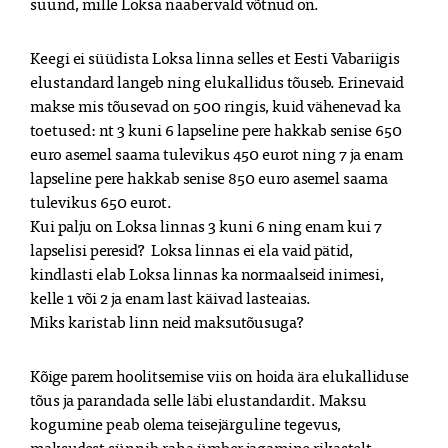
suund, mille Loksa naabervald võtnud on.
Keegi ei süüdista Loksa linna selles et Eesti Vabariigis 
elustandard langeb ning elukallidus tõuseb. Erinevaid 
makse mis tõusevad on 500 ringis, kuid vähenevad ka 
toetused: nt 3 kuni 6 lapseline pere hakkab senise 650 
euro asemel saama tulevikus 450 eurot ning 7 ja enam 
lapseline pere hakkab senise 850 euro asemel saama 
tulevikus 650 eurot. 

Kui palju on Loksa linnas 3 kuni 6 ning enam kui 7 
lapselisi peresid?  Loksa linnas ei ela vaid pätid, 
kindlasti elab Loksa linnas ka normaalseid inimesi, 
kelle 1 või 2 ja enam last käivad lasteaias. 

Miks karistab linn neid maksutõusuga?
Kõige parem hoolitsemise viis on hoida ära elukalliduse 
tõus ja parandada selle läbi elustandardit. Maksu 
kogumine peab olema teisejärguline tegevus, 
maksudest sünnib raha ümber jagamine rikastelt 