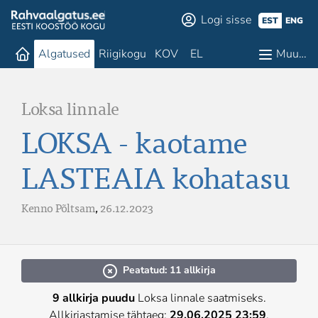
Logi sisse
EST
ENG
Algatused
Riigikogu
KOV
EL
Muu…
Loksa linnale
LOKSA - kaotame
LASTEAIA kohatasu
Kenno Põltsam
,
26.12.2023
Peatatud: 11 allkirja
9 allkirja puudu
Loksa linnale saatmiseks.
Allkirjastamise tähtaeg:
29.06.2025 23:59
.