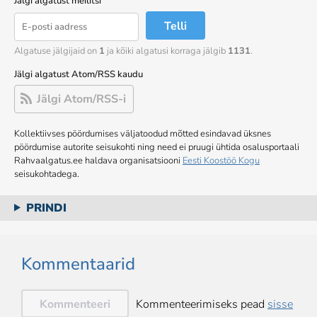
Jälgi algatust meilitsi
Telli
Algatuse jälgijaid on
1
ja kõiki algatusi korraga jälgib
1131
.
Jälgi algatust Atom/RSS kaudu
Jälgi Atom/RSS-i
Kollektiivses pöördumises väljatoodud mõtted esindavad üksnes
pöördumise autorite seisukohti ning need ei pruugi ühtida osalusportaali
Rahvaalgatus.ee haldava organisatsiooni
Eesti Koostöö Kogu
seisukohtadega.
PRINDI
Kommentaarid
Kommenteeri
Kommenteerimiseks pead
sisse