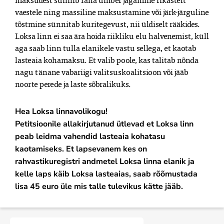
vaestele ning massiline maksustamine või järk-järguline 
tõstmine sünnitab kuritegevust, nii üldiselt rääkides.

Loksa linn ei saa ära hoida riikliku elu halvenemist, küll 
aga saab linn tulla elanikele vastu sellega, et kaotab 
lasteaia kohamaksu. Et valib poole, kas talitab nõnda 
nagu tänane vabariigi valitsuskoalitsioon või jääb 
noorte perede ja laste sõbralikuks. 
Hea Loksa linnavolikogu!

Petitsioonile allakirjutanud ütlevad et Loksa linn 
peab leidma vahendid lasteaia kohatasu 
kaotamiseks. Et lapsevanem kes on 
rahvastikuregistri andmetel Loksa linna elanik ja 
kelle laps käib Loksa lasteaias, saab rõõmustada 
lisa 45 euro üle mis talle tulevikus kätte jääb.