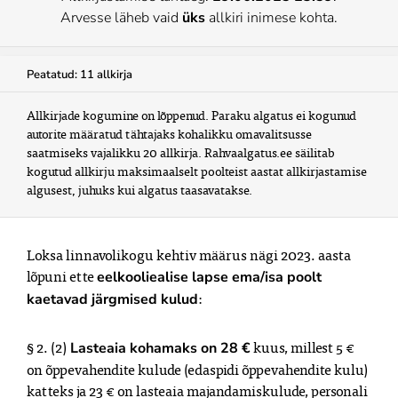
Arvesse läheb vaid
üks
allkiri inimese kohta.
Peatatud: 11 allkirja
Allkirjade kogumine on lõppenud. Paraku algatus ei kogunud 
autorite määratud tähtajaks kohalikku omavalitsusse 
saatmiseks vajalikku 20 allkirja. Rahvaalgatus.ee säilitab 
kogutud allkirju maksimaalselt poolteist aastat allkirjastamise 
algusest, juhuks kui algatus taasavatakse.
Loksa linnavolikogu kehtiv määrus nägi 2023. aasta 
lõpuni ette 
eelkooliealise lapse ema/isa poolt 
: 
kaetavad järgmised kulud
§ 2. (2)
 kuus, millest 5 € 
 Lasteaia kohamaks on 28 €
on õppevahendite kulude (edaspidi õppevahendite kulu) 
katteks ja 23 € on lasteaia majandamiskulude, personali 