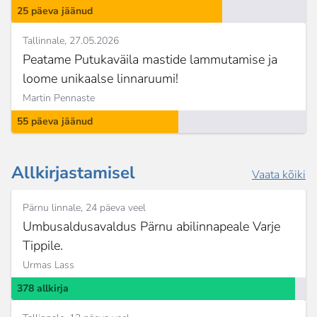
25 päeva jäänud
Tallinnale
27.05.2026
Peatame Putukaväila mastide lammutamise ja
loome unikaalse linnaruumi!
Martin Pennaste
55 päeva jäänud
Allkirjastamisel
Vaata kõiki
Pärnu linnale
24 päeva veel
Umbusaldusavaldus Pärnu abilinnapeale Varje
Tippile.
Urmas Lass
378 allkirja