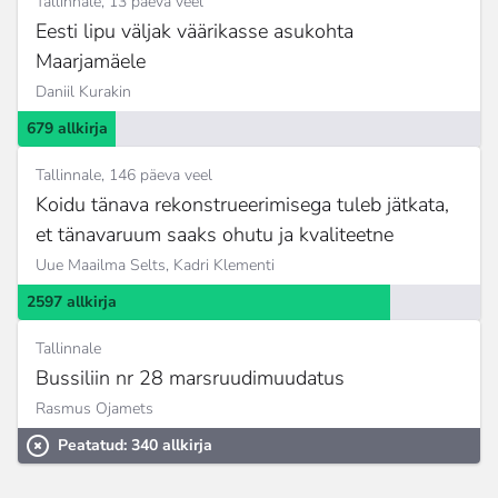
Tallinnale
13 päeva veel
Eesti lipu väljak väärikasse asukohta
Maarjamäele
Daniil Kurakin
679 allkirja
Tallinnale
146 päeva veel
Koidu tänava rekonstrueerimisega tuleb jätkata,
et tänavaruum saaks ohutu ja kvaliteetne
Uue Maailma Selts,
Kadri Klementi
2597 allkirja
Tallinnale
Bussiliin nr 28 marsruudimuudatus
Rasmus Ojamets
Peatatud: 340 allkirja