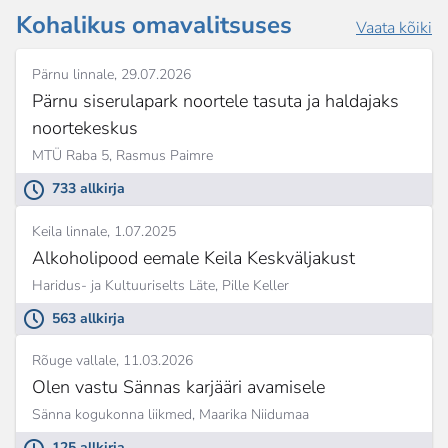
Kohalikus omavalitsuses
Vaata kõiki
Pärnu linnale
29.07.2026
Pärnu siserulapark noortele tasuta ja haldajaks
noortekeskus
MTÜ Raba 5,
Rasmus Paimre
733 allkirja
Keila linnale
1.07.2025
Alkoholipood eemale Keila Keskväljakust
Haridus- ja Kultuuriselts Läte,
Pille Keller
563 allkirja
Rõuge vallale
11.03.2026
Olen vastu Sännas karjääri avamisele
Sänna kogukonna liikmed,
Maarika Niidumaa
125 allkirja