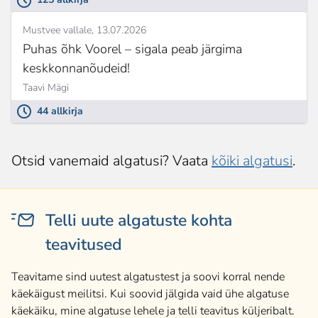
Mustvee vallale
13.07.2026
Puhas õhk Voorel – sigala peab järgima
keskkonnanõudeid!
Taavi Mägi
44 allkirja
Otsid vanemaid algatusi? Vaata
kõiki algatusi
.
Telli uute algatuste kohta
teavitused
Teavitame sind uutest algatustest ja soovi korral nende
käekäigust meilitsi. Kui soovid jälgida vaid ühe algatuse
käekäiku, mine algatuse lehele ja telli teavitus küljeribalt.