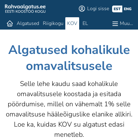
Logi sisse
EST
ENG
Algatused
Riigikogu
KOV
EL
Muu…
Algatused kohalikule
omavalitsusele
Selle lehe kaudu saad kohalikule
omavalitsusele koostada ja esitada
pöördumise, millel on vähemalt 1% selle
omavalitsuse hääleõiguslike elanike allkiri.
Loe ka, kuidas KOV su algatust edasi
menetleb
.