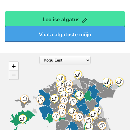
Loo ise algatus
Vaata algatuste mõju
+
−