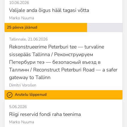
10.06.2026
Valijale anda õigus hääl tagasi võtta
Marko Nuuma
25 päeva jäänud
Tallinnale
21.06.2026
Rekonstrueerime Peterburi tee — turvaline
sissepääs Tallinna / Реконструируем
Петербури теэ — безопасный въезд в
Таллинн / Reconstruct Peterburi Road — a safer
gateway to Tallinn
Dimitri Vorošen
Arutelu lõppenud
5.06.2026
Riigi reservid fondi raha teenima
Marko Nuuma