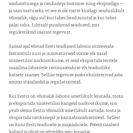
sordiaretusega ja ravikanepi tootmise ning ekspordiga — 
ja sain vastuseks, et see ei ole mitte kuidagi seaduslikult 
võimalik, olgu sul kui tahes head juristid ja kui tahes 
palju raha. Lihtsalt puuduvad seadused, mis 
reguleeriksid säärast tegevust.

Samal ajal võivad Eesti teadlased laboris sünteesida 
fentanüüli uusi ja innovatiivseid vorme või muid 
sünteetilisi narkootikume, et neid eksportida teistele 
maailma laboritele ravimiarenduse või teaduslike 
katsete raames. Sellise tegevuse jaoks eksisteerivad juba 
ammu standardid ja regulatsioonid.

Kui Eestis on võimalik laboris ametlikult leiutada, toota 
ja eksportida sünteetilisi kangeid narkootikume, siis 
peab olema Eestis võimalik ametlikult aretada, toota ja 
eksportida ravikanepit ja kannabinoidravimeid. Sellest 
on kasu Eesti teadusele ja majandusele. Potentsiaalsed 
kahjud ja ohud on võrreldes seni legaalse 