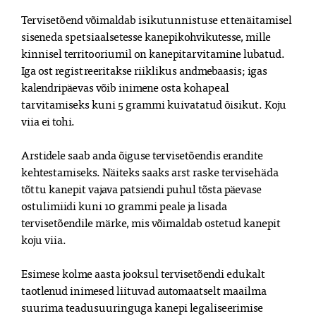
Tervisetõend võimaldab isikutunnistuse ettenäitamisel
siseneda spetsiaalsetesse kanepikohvikutesse, mille
kinnisel territooriumil on kanepitarvitamine lubatud.
Iga ost registreeritakse riiklikus andmebaasis; igas
kalendripäevas võib inimene osta kohapeal
tarvitamiseks kuni 5 grammi kuivatatud õisikut. Koju
viia ei tohi.
Arstidele saab anda õiguse tervisetõendis erandite
kehtestamiseks. Näiteks saaks arst raske tervisehäda
tõttu kanepit vajava patsiendi puhul tõsta päevase
ostulimiidi kuni 10 grammi peale ja lisada
tervisetõendile märke, mis võimaldab ostetud kanepit
koju viia.
Esimese kolme aasta jooksul tervisetõendi edukalt
taotlenud inimesed liituvad automaatselt maailma
suurima teadusuuringuga kanepi legaliseerimise