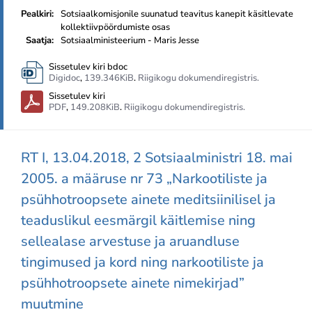
Pealkiri
Sotsiaalkomisjonile suunatud teavitus kanepit käsitlevate
kollektiivpöördumiste osas
Saatja
Sotsiaalministeerium - Maris Jesse
Sissetulev kiri bdoc
Digidoc
,
139.346KiB
.
Riigikogu dokumendiregistris.
Sissetulev kiri
PDF
,
149.208KiB
.
Riigikogu dokumendiregistris.
RT I, 13.04.2018, 2 Sotsiaalministri 18. mai
2005. a määruse nr 73 „Narkootiliste ja
psühhotroopsete ainete meditsiinilisel ja
teaduslikul eesmärgil käitlemise ning
sellealase arvestuse ja aruandluse
tingimused ja kord ning narkootiliste ja
psühhotroopsete ainete nimekirjad”
muutmine