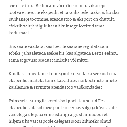
teie ette tuua Bedrocani või mõne muu ravikanepit 
tootva ettevõtte eksperdi, et ta võiks teile rääkida, kuidas 
ravikanepi tootmine, arendustöö ja eksport on ohutult, 
efektiivselt ja riigile kasulikult reguleeritud tema 
kodumaal.

Siis saate vaadata, kas Eestile säärane regulatsioon 
sobiks, ja hääletada isekeskis, kas algatada Eestis eelnõu 
sama tegevuse seadustamiseks või mitte.

Kindlasti soovitame komisjonil kutsuda ka seekord oma 
eksperdid, näiteks taimekasvatuse, narkootiliste ainete 
käitlemise ja ravimite arendustöö valdkondadest.

Esimesele istungile komisjoni poolt kutsutud Eesti 
eksperdid valasid meie poole meedias solgi ja küsitavate 
väidetega üle juba enne istungi algust, niimoodi et 
hiljem üks vastaspoole delegatsiooni liikmeks olnud 