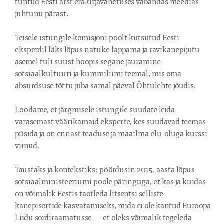
tuntud Eesti arst erakirjavahetuses vabandas meedias 
juhtunu pärast.

Teisele istungile komisjoni poolt kutsutud Eesti 
eksperdil läks lõpus natuke lappama ja ravikanepijutu 
asemel tuli suust hoopis segane jauramine 
sotsiaalkultuuri ja kummiliimi teemal, mis oma 
absurdsuse tõttu juba samal päeval Õhtulehte jõudis.

Loodame, et järgmisele istungile suudate leida 
varasemast väärikamaid eksperte, kes suudavad teemas 
püsida ja on ennast teaduse ja maailma elu-oluga kurssi 
viinud.

Taustaks ja kontekstiks: pöördusin 2015. aasta lõpus 
sotsiaalministeeriumi poole päringuga, et kas ja kuidas 
on võimalik Eestis taotleda litsentsi selliste 
kanepisortide kasvatamiseks, mida ei ole kantud Euroopa 
Liidu sordiraamatusse — et oleks võimalik tegeleda 