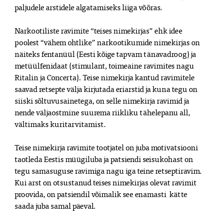
paljudele arstidele algatamiseks liiga võõras.
Narkootiliste ravimite “teises nimekirjas” ehk idee
poolest “vähem ohtlike” narkootikumide nimekirjas on
näiteks fentanüül (Eesti kõige tapvam tänavadroog) ja
metüülfenidaat (stimulant, toimeaine ravimites nagu
Ritalin ja Concerta). Teise nimekirja kantud ravimitele
saavad retsepte välja kirjutada eriarstid ja kuna tegu on
siiski sõltuvusainetega, on selle nimekirja ravimid ja
nende väljaostmine suurema riikliku tähelepanu all,
vältimaks kuritarvitamist.
Teise nimekirja ravimite tootjatel on juba motivatsiooni
taotleda Eestis müügiluba ja patsiendi seisukohast on
tegu samasuguse ravimiga nagu iga teine retseptiravim.
Kui arst on otsustanud teises nimekirjas olevat ravimit
proovida, on patsiendil võimalik see enamasti kätte
saada juba samal päeval.