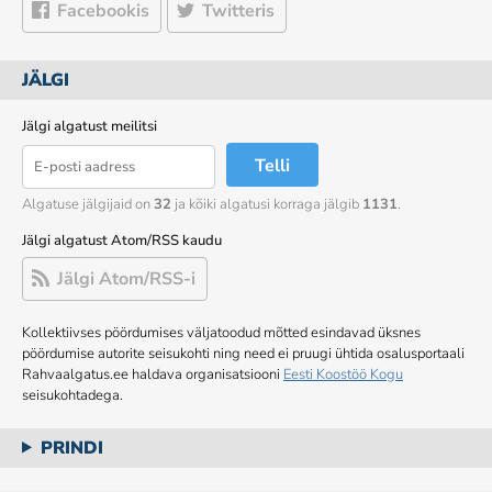
Facebookis
Twitteris
JÄLGI
Jälgi algatust meilitsi
Telli
Algatuse jälgijaid on
32
ja kõiki algatusi korraga jälgib
1131
.
Jälgi algatust Atom/RSS kaudu
Jälgi Atom/RSS-i
Kollektiivses pöördumises väljatoodud mõtted esindavad üksnes
pöördumise autorite seisukohti ning need ei pruugi ühtida osalusportaali
Rahvaalgatus.ee haldava organisatsiooni
Eesti Koostöö Kogu
seisukohtadega.
PRINDI