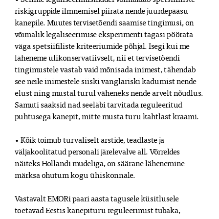
riskigruppide ilmnemisel piirata nende juurdepääsu
kanepile. Muutes tervisetõendi saamise tingimusi, on
võimalik legaliseerimise eksperimenti tagasi pöörata
väga spetsiifiliste kriteeriumide põhjal. Isegi kui me
läheneme ülikonservatiivselt, nii et tervisetõendi
tingimustele vastab vaid mõnisada inimest, tähendab
see neile inimestele siiski vanglariski kadumist nende
elust ning mustal turul väheneks nende arvelt nõudlus.
Samuti saaksid nad seeläbi tarvitada reguleeritud
puhtusega kanepit, mitte musta turu kahtlast kraami.
• Kõik toimub turvaliselt arstide, teadlaste ja
väljakoolitatud personali järelevalve all. Võrreldes
näiteks Hollandi mudeliga, on säärane lähenemine
märksa ohutum kogu ühiskonnale.
Vastavalt EMORi paari aasta tagusele küsitlusele
toetavad Eestis kanepituru reguleerimist tubaka,