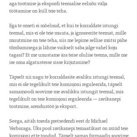
aga tootmise ja ekspordi teemalise eelnõu välja 
töötamine on küll teie teha.

Ega te ometi ei mõelnud, et kui te korraldate istungi 
teemal, mis ei ole teie muuta, ja ignoreerite teemat, mille 
muutmine on teie teha, siis me lepime sellise mütsi pähe 
tõmbamisega ja lähme vaikselt saba jalge vahel koju 
tagasi? Et me unustame ära teise olulise teema, mille me 
ise oma algatustesse sisse kirjutasime?

Täpselt nii nagu te korraldasite avaliku istungi teemal, 
mis ei ole tegelikult teie komisjoni reguleerida, täpselt 
samamoodi soovime me avalikku istungit teemal, mis 
tegelikult on teie komisjoni reguleerida — ravikanepi 
tootmine, arendustöö ja eksport.

Seega, aitäh toreda pretsedendi eest dr Michael 
Verboraga. Üks pool ravikanepi temaatikast on nüüd teie 
komisjoni ette toodud. Täpselt samas formaadis soovime 