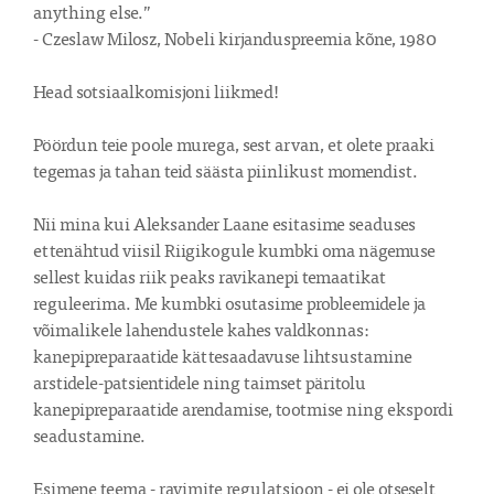
anything else.”

- Czeslaw Milosz, Nobeli kirjanduspreemia kõne, 1980

Head sotsiaalkomisjoni liikmed!

Pöördun teie poole murega, sest arvan, et olete praaki 
tegemas ja tahan teid säästa piinlikust momendist.

Nii mina kui Aleksander Laane esitasime seaduses 
ettenähtud viisil Riigikogule kumbki oma nägemuse 
sellest kuidas riik peaks ravikanepi temaatikat 
reguleerima. Me kumbki osutasime probleemidele ja 
võimalikele lahendustele kahes valdkonnas: 
kanepipreparaatide kättesaadavuse lihtsustamine 
arstidele-patsientidele ning taimset päritolu 
kanepipreparaatide arendamise, tootmise ning ekspordi 
seadustamine.

Esimene teema - ravimite regulatsioon - ei ole otseselt 