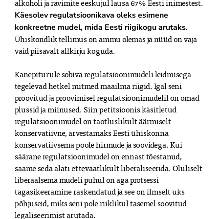
alkoholi ja ravimite eeskujul lausa 67% Eesti inimestest.
Käesolev regulatsioonikava oleks esimene
konkreetne mudel, mida Eesti riigikogu arutaks.
Ühiskondlik tellimus on ammu olemas ja nüüd on vaja
vaid piisavalt allkirju koguda.
Kanepiturule sobiva regulatsioonimudeli leidmisega
tegelevad hetkel mitmed maailma riigid. Igal seni
proovitud ja proovimisel regulatsioonimudelil on omad
plussid ja miinused. Siin petitsioonis käsitletud
regulatsioonimudel on taotluslikult äärmiselt
konservatiivne, arvestamaks Eesti ühiskonna
konservatiivsema poole hirmude ja soovidega. Kui
säärane regulatsioonimudel on ennast tõestanud,
saame seda alati ettevaatlikult liberaliseerida. Oluliselt
liberaalsema mudeli puhul on aga protsessi
tagasikeeramine raskendatud ja see on ilmselt üks
põhjuseid, miks seni pole riiklikul tasemel soovitud
legaliseerimist arutada.