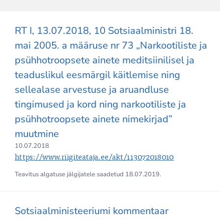
RT I, 13.07.2018, 10 Sotsiaalministri 18.
mai 2005. a määruse nr 73 „Narkootiliste ja
psühhotroopsete ainete meditsiinilisel ja
teaduslikul eesmärgil käitlemise ning
sellealase arvestuse ja aruandluse
tingimused ja kord ning narkootiliste ja
psühhotroopsete ainete nimekirjad”
muutmine
10.07.2018
https://www.riigiteataja.ee/akt/113072018010
Teavitus algatuse jälgijatele saadetud
18.07.2019
.
Sotsiaalministeeriumi kommentaar