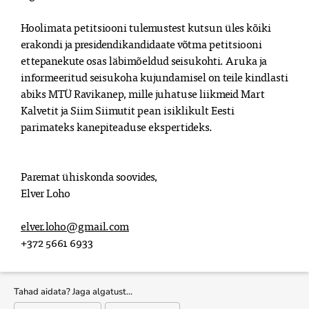
Hoolimata petitsiooni tulemustest kutsun üles kõiki
erakondi ja presidendikandidaate võtma petitsiooni
ettepanekute osas läbimõeldud seisukohti. Aruka ja
informeeritud seisukoha kujundamisel on teile kindlasti
abiks MTÜ Ravikanep, mille juhatuse liikmeid Mart
Kalvetit ja Siim Siimutit pean isiklikult Eesti
parimateks kanepiteaduse ekspertideks.
Paremat ühiskonda soovides,
Elver Loho
elver.loho@gmail.com
+372 5661 6933
Tahad aidata? Jaga algatust…