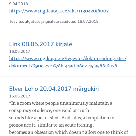
9.04.2018
https://www.riigiteataja.ee/akt/113042018002
Teavitus algatuse jälgijatele saadetud
18.07.2019
.
Link 08.05.2017 kirjale
16.05.2017
https://www.riigikogu.ee/tegevus/dokumendiregister/
dokument/690cf22c-678b-44ad-b8e2-45fa58816078
Elver Loho 20.04.2017 märgukiri
16.05.2017
“In a room where people unanimously maintain a 
conspiracy of silence, one word of truth

sounds like a pistol shot. And, alas, a temptation to 
pronounce it, similar to an acute itching,

becomes an obsession which doesn't allow one to think of 