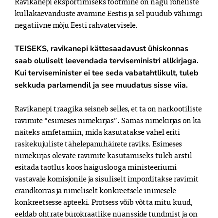
Ravikanepi eksportimiseks tootmine on nagu roheliste
kullakaevanduste avamine Eestis ja sel puudub vähimgi
negatiivne mõju Eesti rahvatervisele.
TEISEKS, ravikanepi kättesaadavust ühiskonnas
saab oluliselt leevendada terviseministri allkirjaga.
Kui terviseminister ei tee seda vabatahtlikult, tuleb
sekkuda parlamendil ja see muudatus sisse viia.
Ravikanepi traagika seisneb selles, et ta on narkootiliste
ravimite “esimeses nimekirjas”. Samas nimekirjas on ka
näiteks amfetamiin, mida kasutatakse vahel eriti
raskekujuliste tähelepanuhäirete raviks. Esimeses
nimekirjas olevate ravimite kasutamiseks tuleb arstil
esitada taotlus koos haiguslooga ministeeriumi
vastavale komisjonile ja sisuliselt imporditakse ravimit
erandkorras ja nimeliselt konkreetsele inimesele
konkreetsesse apteeki. Protsess võib võtta mitu kuud,
eeldab ohtrate bürokraatlike nüansside tundmist ja on