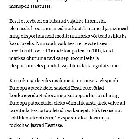
monopoli staatuses.
Eesti ettevõttel on lubatud vajalike litsentside
olemasolul toota mitmeid narkootilisi aineid ja ravimeid
ning eksportida neid meditsiiniliseks või teaduslikuks
kasutuseks. Niimoodi võib Eesti ettevõte täiesti
ametlikult toota tünnide kaupa fentanüüli, kuid
märksa ohutuma ravikanepi tootmiseks ja
eksportimiseks puudub vajalik riiklik regulatsioon.
Kui riik reguleeriks ravikanepi tootmise ja ekspordi
Euroopa apteekidele, saaksid Eesti ettevõtjad
konkureerida Bedrocaniga Euroopa ühisturul ning
Euroopa patsientidel oleks võimalik arsti järelevalve all
tarvitada Eestis toodetud ravikanepit. Ehk teisisõnu:
“ohtlik narkootikum” eksporditakse, kasum ja
töökohad jäävad Eestisse.