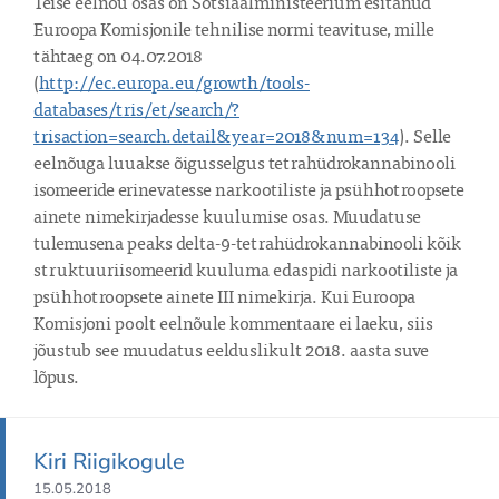
Teise eelnõu osas on Sotsiaalministeerium esitanud 
Euroopa Komisjonile tehnilise normi teavituse, mille 
tähtaeg on 04.07.2018 
(
http://ec.europa.eu/growth/tools-
databases/tris/et/search/?
trisaction=search.detail&year=2018&num=134
). Selle 
eelnõuga luuakse õigusselgus tetrahüdrokannabinooli 
isomeeride erinevatesse narkootiliste ja psühhotroopsete 
ainete nimekirjadesse kuulumise osas. Muudatuse 
tulemusena peaks delta-9-tetrahüdrokannabinooli kõik 
struktuuriisomeerid kuuluma edaspidi narkootiliste ja 
psühhotroopsete ainete III nimekirja. Kui Euroopa 
Komisjoni poolt eelnõule kommentaare ei laeku, siis 
jõustub see muudatus eelduslikult 2018. aasta suve 
lõpus.
Kiri Riigikogule
15.05.2018