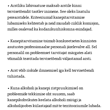
• Arstliku läbivaatuse maksab arstile kinni
tervisetõendit taotlev inimene. See oleks lisatulu
perearstidele. Kriteeriumid kanepitarvitamise
lubamiseks kehtestab ja neid muudab riiklik komisjon,
milles osalevad ka kodanikuühiskonna esindajad.
• Kanepitarvitamine toimub konkreetsetes kinnistes
asutustes professionaalse personali järelevalve all. Sel
personalil on probleemset tarvitajat märgates alati
võimalik teavitada tervisetõendi väljastanud arsti.
• Arst võib riskide ilmnemisel iga kell tervisetõendi
tühistada.
• Kuna alkoholi ja kanepi ristpruukimisel on
probleemide tekkimise oht suurem, saab
kanepikohvikutes keelata alkoholi müügi ja
alkoholijoobes külastajaid mitte territooriumile lubada.