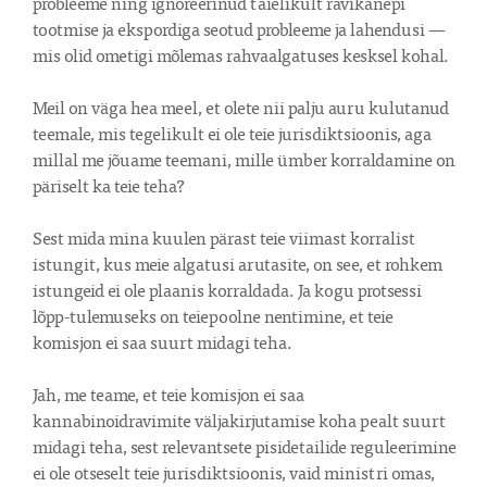
probleeme ning ignoreerinud täielikult ravikanepi 
tootmise ja ekspordiga seotud probleeme ja lahendusi — 
mis olid ometigi mõlemas rahvaalgatuses kesksel kohal.

Meil on väga hea meel, et olete nii palju auru kulutanud 
teemale, mis tegelikult ei ole teie jurisdiktsioonis, aga 
millal me jõuame teemani, mille ümber korraldamine on 
päriselt ka teie teha?

Sest mida mina kuulen pärast teie viimast korralist 
istungit, kus meie algatusi arutasite, on see, et rohkem 
istungeid ei ole plaanis korraldada. Ja kogu protsessi 
lõpp-tulemuseks on teiepoolne nentimine, et teie 
komisjon ei saa suurt midagi teha.

Jah, me teame, et teie komisjon ei saa 
kannabinoidravimite väljakirjutamise koha pealt suurt 
midagi teha, sest relevantsete pisidetailide reguleerimine 
ei ole otseselt teie jurisdiktsioonis, vaid ministri omas, 