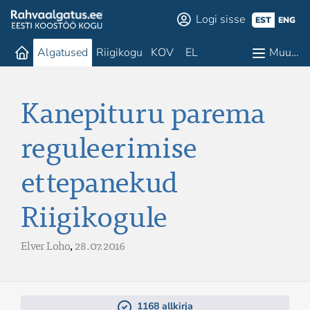
Logi sisse
EST
ENG
Algatused
Riigikogu
KOV
EL
Muu…
Kanepituru parema
reguleerimise
ettepanekud
Riigikogule
Elver Loho
,
28.07.2016
1168 allkirja