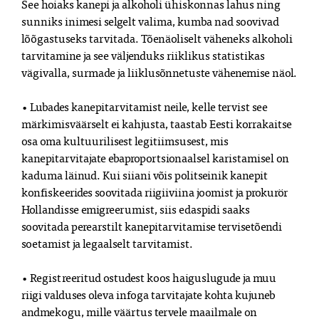
See hoiaks kanepi ja alkoholi ühiskonnas lahus ning
sunniks inimesi selgelt valima, kumba nad soovivad
lõõgastuseks tarvitada. Tõenäoliselt väheneks alkoholi
tarvitamine ja see väljenduks riiklikus statistikas
vägivalla, surmade ja liiklusõnnetuste vähenemise näol.
• Lubades kanepitarvitamist neile, kelle tervist see
märkimisväärselt ei kahjusta, taastab Eesti korrakaitse
osa oma kultuurilisest legitiimsusest, mis
kanepitarvitajate ebaproportsionaalsel karistamisel on
kaduma läinud. Kui siiani võis politseinik kanepit
konfiskeerides soovitada riigiiviina joomist ja prokurör
Hollandisse emigreerumist, siis edaspidi saaks
soovitada perearstilt kanepitarvitamise tervisetõendi
soetamist ja legaalselt tarvitamist.
• Registreeritud ostudest koos haiguslugude ja muu
riigi valduses oleva infoga tarvitajate kohta kujuneb
andmekogu, mille väärtus tervele maailmale on