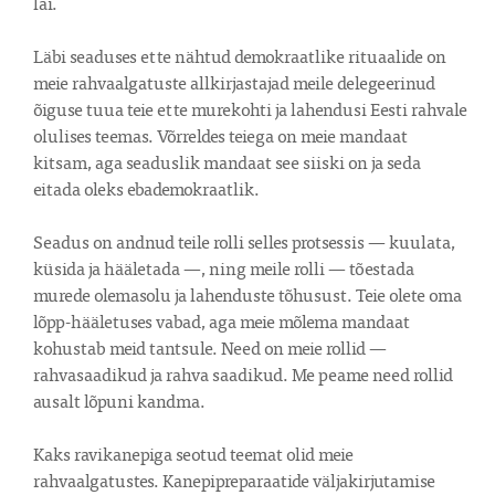
lai.

Läbi seaduses ette nähtud demokraatlike rituaalide on 
meie rahvaalgatuste allkirjastajad meile delegeerinud 
õiguse tuua teie ette murekohti ja lahendusi Eesti rahvale 
olulises teemas. Võrreldes teiega on meie mandaat 
kitsam, aga seaduslik mandaat see siiski on ja seda 
eitada oleks ebademokraatlik.

Seadus on andnud teile rolli selles protsessis — kuulata, 
küsida ja hääletada —, ning meile rolli — tõestada 
murede olemasolu ja lahenduste tõhusust. Teie olete oma 
lõpp-hääletuses vabad, aga meie mõlema mandaat 
kohustab meid tantsule. Need on meie rollid — 
rahvasaadikud ja rahva saadikud. Me peame need rollid 
ausalt lõpuni kandma.

Kaks ravikanepiga seotud teemat olid meie 
rahvaalgatustes. Kanepipreparaatide väljakirjutamise 