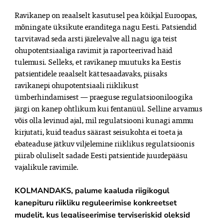
Ravikanep on reaalselt kasutusel pea kõikjal Euroopas,
mõningate üksikute eranditega nagu Eesti. Patsiendid
tarvitavad seda arsti järelevalve all nagu iga teist
ohupotentsiaaliga ravimit ja raporteerivad häid
tulemusi. Selleks, et ravikanep muutuks ka Eestis
patsientidele reaalselt kättesaadavaks, piisaks
ravikanepi ohupotentsiaali riiklikust
ümberhindamisest — praeguse regulatsiooniloogika
järgi on kanep ohtlikum kui fentanüül. Selline arvamus
võis olla levinud ajal, mil regulatsiooni kunagi ammu
kirjutati, kuid teadus säärast seisukohta ei toeta ja
ebateaduse jätkuv viljelemine riiklikus regulatsioonis
piirab oluliselt sadade Eesti patsientide juurdepääsu
vajalikule ravimile.
KOLMANDAKS, palume kaaluda riigikogul
kanepituru riikliku reguleerimise konkreetset
mudelit, kus legaliseerimise terviseriskid oleksid