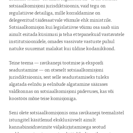
sotsiaalkomisjoni jurisdiktsioonis, vaid tegu on 
regulatiivse detailiga, mille korraldamine on 
delegeeritud täidesaatvale võimule ehk ministrile. 
Sotsiaalkomisjon kui legislatiivse võimu osa saab siin 
ainult esitada küsimusi ja teha ettepanekuid vastavatele 
institutsioonidele, omades vassivate vastuste puhul 
natuke suuremat malakat kui üldine kodanikkond.

Teine teema — ravikanepi tootmise ja ekspordi 
seadustamine — on otseselt sotsiaalkomisjoni 
jurisdiktsioonis, sest selle seadustamiseks tuleks 
algatada eelnõu ja eelnõude algatamine säärases 
valdkonnas on sotsiaalkomisjoni pädevuses, kas või 
koostöös mõne teise komisjoniga.

Seni olete sotsiaalkomisjonis oma ravikanepi teemalistel 
istungitel käsitlenud eksklusiivselt ainult 
kannabinoidravimite väljakirjutamisega seotud 