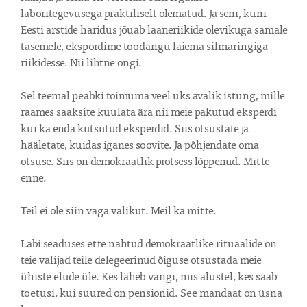
laboritegevusega praktiliselt olematud. Ja seni, kuni 
Eesti arstide haridus jõuab lääneriikide olevikuga samale 
tasemele, ekspordime toodangu laiema silmaringiga 
riikidesse. Nii lihtne ongi.

Sel teemal peabki toimuma veel üks avalik istung, mille 
raames saaksite kuulata ära nii meie pakutud eksperdi 
kui ka enda kutsutud eksperdid. Siis otsustate ja 
hääletate, kuidas iganes soovite. Ja põhjendate oma 
otsuse. Siis on demokraatlik protsess lõppenud. Mitte 
enne.

Teil ei ole siin väga valikut. Meil ka mitte.

Läbi seaduses ette nähtud demokraatlike rituaalide on 
teie valijad teile delegeerinud õiguse otsustada meie 
ühiste elude üle. Kes läheb vangi, mis alustel, kes saab 
toetusi, kui suured on pensionid. See mandaat on üsna 