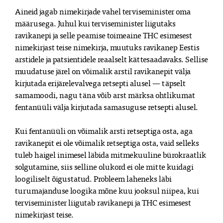
Aineid jagab nimekirjade vahel terviseminister oma
määrusega. Juhul kui terviseminister liigutaks
ravikanepi ja selle peamise toimeaine THC esimesest
nimekirjast teise nimekirja, muutuks ravikanep Eestis
arstidele ja patsientidele reaalselt kättesaadavaks. Sellise
muudatuse järel on võimalik arstil ravikanepit välja
kirjutada erijärelevalvega retsepti alusel — täpselt
samamoodi, nagu täna võib arst märksa ohtlikumat
fentanüüli välja kirjutada samasuguse retsepti alusel.
Kui fentanüüli on võimalik arsti retseptiga osta, aga
ravikanepit ei ole võimalik retseptiga osta, vaid selleks
tuleb haigel inimesel läbida mitmekuuline bürokraatlik
solgutamine, siis selline olukord ei ole mitte kuidagi
loogiliselt õigustatud. Probleem laheneks läbi
turumajanduse loogika mõne kuu jooksul niipea, kui
terviseminister liigutab ravikanepi ja THC esimesest
nimekirjast teise.