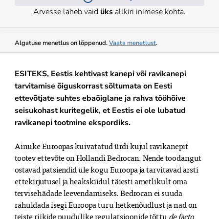
Arvesse läheb vaid
üks
allkiri inimese kohta.
Algatuse menetlus on lõppenud.
Vaata menetlust
.
ESITEKS, Eestis kehtivast kanepi või ravikanepi
tarvitamise õiguskorrast sõltumata on Eesti
ettevõtjate suhtes ebaõiglane ja rahva tööhõive
seisukohast kuritegelik, et Eestis ei ole lubatud
ravikanepi tootmine ekspordiks.
Ainuke Euroopas kuivatatud ürdi kujul ravikanepit
tootev ettevõte on Hollandi Bedrocan. Nende toodangut
ostavad patsiendid üle kogu Euroopa ja tarvitavad arsti
ettekirjutusel ja heakskiidul täiesti ametlikult oma
tervisehädade leevendamiseks. Bedrocan ei suuda
rahuldada isegi Euroopa turu hetkenõudlust ja nad on
teiste riikide puudulike regulatsioonide tõttu
de facto