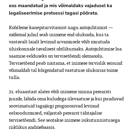
eos maandatud ja mis võimaldaks vajadusel ka
legaliseerimise protsessi tagasi pöörata.
Kohtleme kanepitarvitamist nagu autojuhtimist —
mõlemal juhul seab inimene end olukorda, kus ta
vastavalt laialt levinud arvamusele võib muutuda
ühiskonnale tavalisest ohtlikumaks. Autojuhtimise loa
saamise eelduseks on tervisetõendi olemasolu.
Tervisetõend peab näitama, et inimese tervislik seisund
võimaldab tal kõrgendatud vastutuse olukorras toime
tulla.
21. eluaastast alates võib inimene minna perearsti
juurde, läbida oma kuludega ülevaatuse ja kui puuduvad
soovimatuid tagajärgi prognoosivad levinud
eelsoodumused, väljastab perearst tähtajalise
tervisetõendi. See seotakse inimese isikutunnistusega
riiklikus andmebaasis.