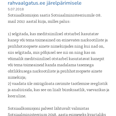
rahvaalgatus.ee järelpärimisele
5.07.2018
Sotsiaalkomisjon saatis Sotsiaalministeeriumile 08. 
mail 2017. aastal kirja, milles palus:

1) selgitada, kas meditsiinilisel otstarbel kasutatav 
kanep või tema toimeained on erinevates narkootiliste ja 
psühhotroopsete ainete nimekirjades ning kui nad on, 
siis selgitada, mis põhjusel see nii on ning kas on 
võimalik meditsiinilisel otstarbel kasutatavat kanepit 
või tema toimeaineid kanda madalama tasemega 
ohtlikkusega narkootiliste ja psühhotroopsete ainete 
nimekirja;

2) vaadata üle müügiloata ravimite taotlemise reeglistik 
ja analüüsida, kas see on liialt bürokraatlik, vaevarikas ja 
keeruline.

Sotsiaalkomisjoni palvest lähtuvalt valmistas 
Sotsiaalministeerium 2018. aasta esimeseks kvartaliks 