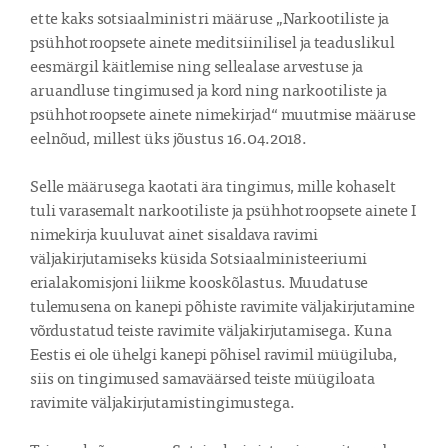
ette kaks sotsiaalministri määruse „Narkootiliste ja 
psühhotroopsete ainete meditsiinilisel ja teaduslikul 
eesmärgil käitlemise ning sellealase arvestuse ja 
aruandluse tingimused ja kord ning narkootiliste ja 
psühhotroopsete ainete nimekirjad“ muutmise määruse 
eelnõud, millest üks jõustus 16.04.2018.

Selle määrusega kaotati ära tingimus, mille kohaselt 
tuli varasemalt narkootiliste ja psühhotroopsete ainete I 
nimekirja kuuluvat ainet sisaldava ravimi 
väljakirjutamiseks küsida Sotsiaalministeeriumi 
erialakomisjoni liikme kooskõlastus. Muudatuse 
tulemusena on kanepi põhiste ravimite väljakirjutamine 
võrdustatud teiste ravimite väljakirjutamisega. Kuna 
Eestis ei ole ühelgi kanepi põhisel ravimil müügiluba, 
siis on tingimused samaväärsed teiste müügiloata 
ravimite väljakirjutamistingimustega. 
