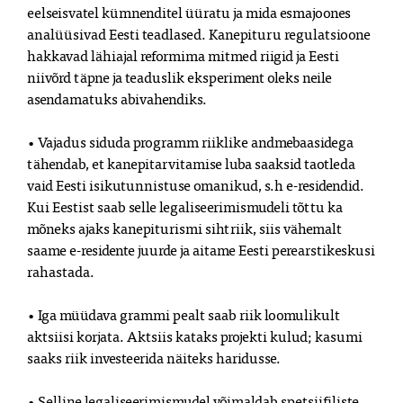
eelseisvatel kümnenditel üüratu ja mida esmajoones
analüüsivad Eesti teadlased. Kanepituru regulatsioone
hakkavad lähiajal reformima mitmed riigid ja Eesti
niivõrd täpne ja teaduslik eksperiment oleks neile
asendamatuks abivahendiks.
• Vajadus siduda programm riiklike andmebaasidega
tähendab, et kanepitarvitamise luba saaksid taotleda
vaid Eesti isikutunnistuse omanikud, s.h e-residendid.
Kui Eestist saab selle legaliseerimismudeli tõttu ka
mõneks ajaks kanepiturismi sihtriik, siis vähemalt
saame e-residente juurde ja aitame Eesti perearstikeskusi
rahastada.
• Iga müüdava grammi pealt saab riik loomulikult
aktsiisi korjata. Aktsiis kataks projekti kulud; kasumi
saaks riik investeerida näiteks haridusse.
• Selline legaliseerimismudel võimaldab spetsiifiliste