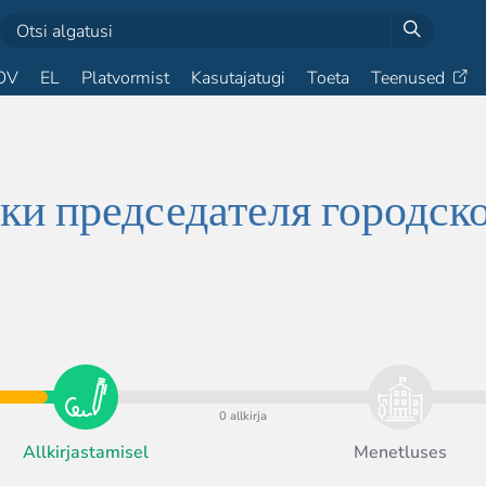
OV
EL
Platvormist
Kasutajatugi
Toeta
Teenused
ки председателя городск
0 allkirja
Allkirjastamisel
Menetluses