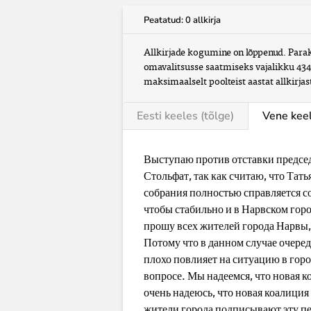
Peatatud: 0 allkirja
Allkirjade kogumine on lõppenud. Parak
omavalitsusse saatmiseks vajalikku 434 a
maksimaalselt poolteist aastat allkirja
Eesti
keeles
(tõlge)
Vene
kee
Выступаю против отставки председ
Стольфат, так как считаю, что Тать
собрания полностью справляется со 
чтобы стабильно и в Нарвском горо
прошу всех жителей города Нарвы, 
Потому что в данном случае очеред
плохо повлияет на ситуацию в город
вопросе. Мы надеемся, что новая к
очень надеюсь, что новая коалиция 
жители города подписывают эту п