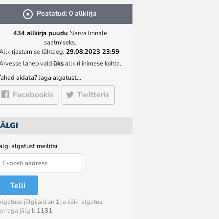
Peatatud: 0 allkirja
434 allkirja puudu
Narva linnale
saatmiseks.
Allkirjastamise tähtaeg:
29.08.2023 23:59
.
Arvesse läheb vaid
üks
allkiri inimese kohta.
Tahad aidata? Jaga algatust…
Facebookis
Twitteris
JÄLGI
älgi algatust meilitsi
Telli
lgatuse jälgijaid on
1
ja kõiki algatusi
orraga jälgib
1131
.