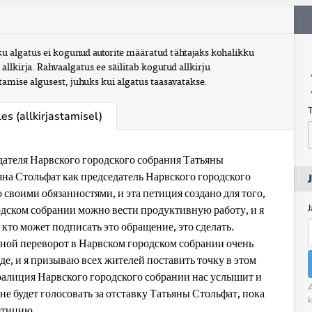
u algatus ei kogunud autorite määratud tähtajaks kohalikku 
llkirja. Rahvaalgatus.ee säilitab kogutud allkirju 
stamise algusest, juhuks kui algatus taasavatakse.
les
(allkirjastamisel)
ателя Нарвского городского собрания Татьяны 
яна Стольфат как председатель Нарвского городского 
своими обязанностями, и эта петиция создано для того, 
J
дском собрании можно вести продуктивную работу, и я 
кто может подписать это обращение, это сделать. 
ной переворот в Нарвском городском собрании очень 
е, и я призываю всех жителей поставить точку в этом 
оалиция Нарвского городского собрании нас услышит и 
A
не будет голосовать за отставку Татьяны Стольфат, пока 
k
етицию.