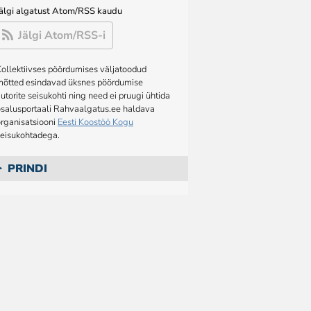
Jälgi algatust Atom/RSS kaudu
Jälgi Atom/RSS-i
ollektiivses pöördumises väljatoodud
mõtted esindavad üksnes pöördumise
utorite seisukohti ning need ei pruugi ühtida
osalusportaali Rahvaalgatus.ee haldava
rganisatsiooni
Eesti Koostöö Kogu
seisukohtadega.
PRINDI