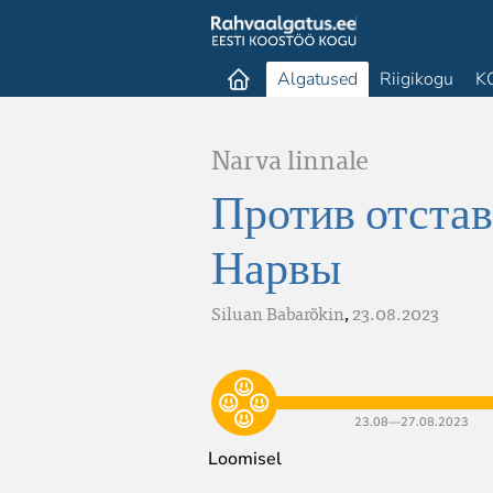
Algatused
Riigikogu
K
Narva linnale
Против отстав
Нарвы
Siluan Babarõkin
,
23.08.2023
23.08​—​27.08.2023
Loomisel