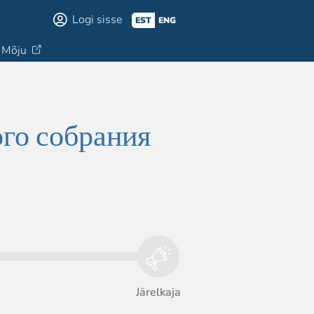
Logi sisse
EST
ENG
Mõju
ого собрания
Järelkaja