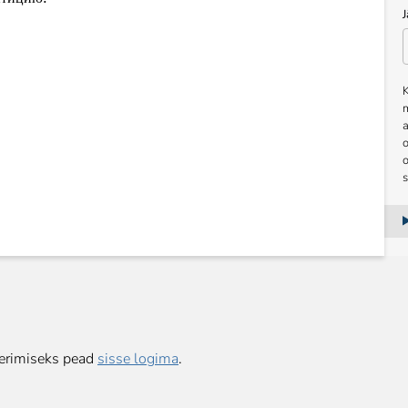
K
a
o
rimiseks pead
sisse logima
.