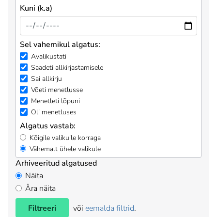
Kuni (k.a)
Sel vahemikul algatus:
Avalikustati
Saadeti allkirjastamisele
Sai allkirju
Võeti menetlusse
Menetleti lõpuni
Oli menetluses
Algatus vastab:
Kõigile valikuile korraga
Vähemalt ühele valikule
Arhiveeritud algatused
Näita
Ära näita
Filtreeri
või
eemalda filtrid
.