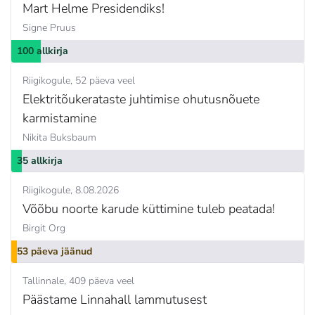
Mart Helme Presidendiks!
Signe Pruus
100 allkirja
Riigikogule
52 päeva veel
Elektritõukerataste juhtimise ohutusnõuete
karmistamine
Nikita Buksbaum
35 allkirja
Riigikogule
8.08.2026
Võõbu noorte karude küttimine tuleb peatada!
Birgit Org
53 päeva jäänud
Tallinnale
409 päeva veel
Päästame Linnahall lammutusest