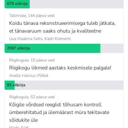
679 allkirja
Tallinnale
144 päeva veel
Koidu tänava rekonstrueerimisega tuleb jätkata,
et tänavaruum saaks ohutu ja kvaliteetne
Uue Maailma Selts,
Kadri Klementi
2597 allkirja
Riigikogule
15 päeva veel
Riigikogu liikmed aastaks keskmisele palgale!
Anella Hannus-Põikel
83 allkirja
Riigikogule
52 päeva veel
Kõigile võrdsed reeglid: tõhusam kontroll
ümberehitatud ja ülemäärast müra tekitavate
sõidukite üle
Madis Sütt