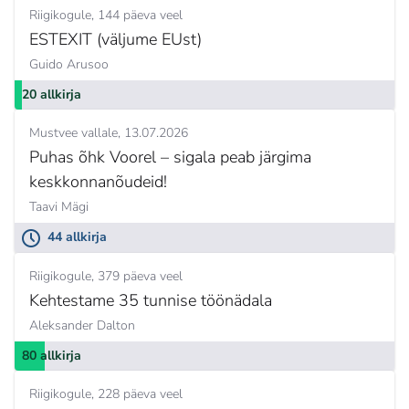
Riigikogule
144 päeva veel
ESTEXIT (väljume EUst)
Guido Arusoo
20 allkirja
Mustvee vallale
13.07.2026
Puhas õhk Voorel – sigala peab järgima
keskkonnanõudeid!
Taavi Mägi
44 allkirja
Riigikogule
379 päeva veel
Kehtestame 35 tunnise töönädala
Aleksander Dalton
80 allkirja
Riigikogule
228 päeva veel