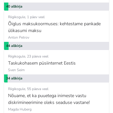
40 allkirja
Riigikogule
1 päev veel
Õiglus maksukoormuses: kehtestame pankade
ülikasumi maksu
Anton Petrov
44 allkirja
Riigikogule
23 päeva veel
Taskukohasem püsiinternet Eestis
Sven Seim
34 allkirja
Riigikogule
55 päeva veel
Nõuame, et ka puuetega inimeste vastu
diskrimineerimine oleks seaduse vastane!
Magda Huberg