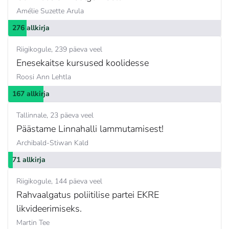
Amélie Suzette Arula
276 allkirja
Riigikogule
239 päeva veel
Enesekaitse kursused koolidesse
Roosi Ann Lehtla
167 allkirja
Tallinnale
23 päeva veel
Päästame Linnahalli lammutamisest!
Archibald-Stiwan Kald
71 allkirja
Riigikogule
144 päeva veel
Rahvaalgatus poliitilise partei EKRE
likvideerimiseks.
Martin Tee