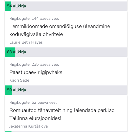
54 allkirja
Riigikogule
144 päeva veel
Lemmikloomade omandiõiguse üleandmine
koduvägivalla ohvritele
Laurie Beth Hayes
83 allkirja
Riigikogule
235 päeva veel
Paastupaev riigipyhaks
Kadri Säde
59 allkirja
Riigikogule
52 päeva veel
Romuautod tänavatelt ning laiendada parklad
Tallinna elurajoonides!
Jekaterina Kurtšikova