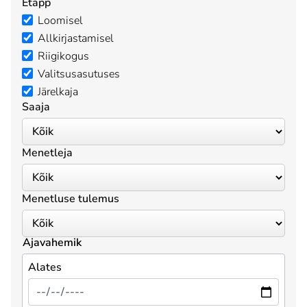
Etapp
Loomisel
Allkirjastamisel
Riigikogus
Valitsusasutuses
Järelkaja
Saaja
Menetleja
Menetluse tulemus
Ajavahemik
Alates