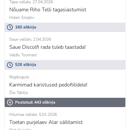
Tapa vallale
27.04.2026
Nõuame Riho Telli tagasiastumist
Helen Sinijärv
160 allkirja
Saue vallale
2.04.2026
Saue Discolfi rada tuleb taastada!
Valdis Toomast
526 allkirja
Riigikogule
Karmimad karistused pedofiilidele!
Õie Tähtla
Peatatud: 443 allkirja
Hiiumaa vallale
5.01.2026
Toetan purjelaev Alar säilitamist