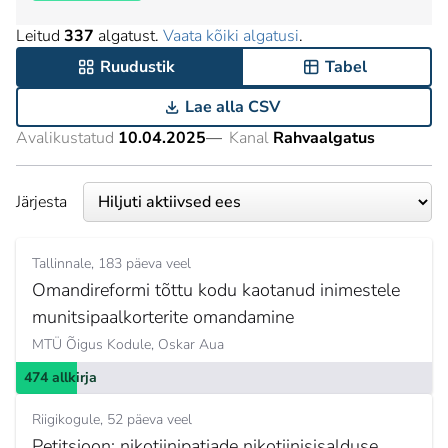
Leitud
337
algatust.
Vaata kõiki algatusi
.
Ruudustik
Tabel
Lae alla CSV
Avalikustatud
10.04.2025
—
Kanal
Rahvaalgatus
Järjesta
Tallinnale
183 päeva veel
Omandireformi tõttu kodu kaotanud inimestele
munitsipaalkorterite omandamine
MTÜ Õigus Kodule,
Oskar Aua
474 allkirja
Riigikogule
52 päeva veel
Petitsioon: nikotiinipatjade nikotiinisisalduse