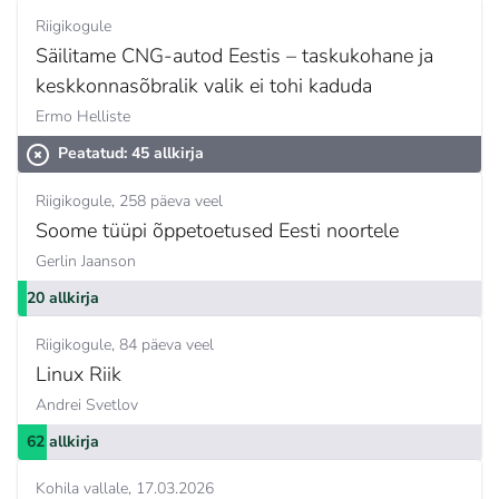
Riigikogule
Säilitame CNG-autod Eestis – taskukohane ja
keskkonnasõbralik valik ei tohi kaduda
Ermo Helliste
Peatatud: 45 allkirja
Riigikogule
258 päeva veel
Soome tüüpi õppetoetused Eesti noortele
Gerlin Jaanson
20 allkirja
Riigikogule
84 päeva veel
Linux Riik
Andrei Svetlov
62 allkirja
Kohila vallale
17.03.2026