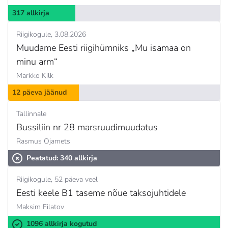
317 allkirja
Riigikogule
3.08.2026
Muudame Eesti riigihümniks „Mu isamaa on
minu arm“
Markko Kilk
12 päeva jäänud
Tallinnale
Bussiliin nr 28 marsruudimuudatus
Rasmus Ojamets
Peatatud: 340 allkirja
Riigikogule
52 päeva veel
Eesti keele B1 taseme nõue taksojuhtidele
Maksim Filatov
1096 allkirja kogutud