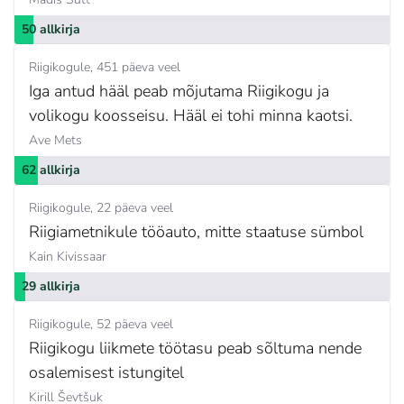
50 allkirja
Riigikogule
451 päeva veel
Iga antud hääl peab mõjutama Riigikogu ja
volikogu koosseisu. Hääl ei tohi minna kaotsi.
Ave Mets
62 allkirja
Riigikogule
22 päeva veel
Riigiametnikule tööauto, mitte staatuse sümbol
Kain Kivissaar
29 allkirja
Riigikogule
52 päeva veel
Riigikogu liikmete töötasu peab sõltuma nende
osalemisest istungitel
Kirill Ševtšuk