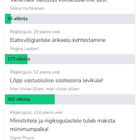
Stiina Hartikainen
45 allkirja
Riigikogule
29 päeva veel
Elatisvõlglastele ärikeelu kehtestamine
Regina Laubert
173 allkirja
Riigikogule
52 päeva veel
Lõpp vastuolulise sooteooria levikule!
Mari-Vivian Ellam,
mari-vivian ellam
382 allkirja
Riigikogule
114 päeva veel
Ministritele ja riigikogulastele tuleb maksta
miinimumpalka!
Signe Pruus