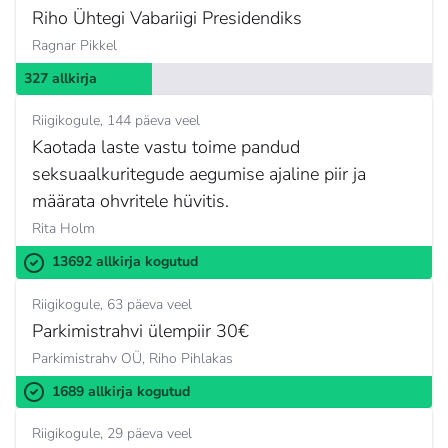
Riho Ühtegi Vabariigi Presidendiks
Ragnar Pikkel
327 allkirja
Riigikogule
144 päeva veel
Kaotada laste vastu toime pandud
seksuaalkuritegude aegumise ajaline piir ja
määrata ohvritele hüvitis.
Rita Holm
13692 allkirja kogutud
Riigikogule
63 päeva veel
Parkimistrahvi ülempiir 30€
Parkimistrahv OÜ,
Riho Pihlakas
1689 allkirja kogutud
Riigikogule
29 päeva veel