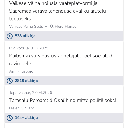
Väikese Väina hoiuala vaateplatvormi ja
Saaremaa värava lahenduse avaliku arutelu
toetuseks
Väikese Väina Selts MTÜ,
Heiki Hanso
538 allkirja
Riigikogule
3.12.2025
Käibemaksuvabastus annetajate toel soetatud
ravimitele
Anniki Leppik
2818 allkirja
Tapa vallale
27.04.2026
Tamsalu Perearstid Osaühing mitte poliitiliseks!
Helen Sinijärv
144+ allkirja