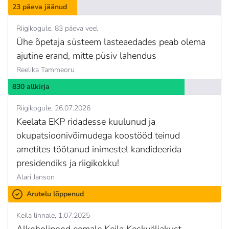
23 päeva jäänud
Riigikogule
83 päeva veel
Ühe õpetaja süsteem lasteaedades peab olema
ajutine erand, mitte püsiv lahendus
Reelika Tammeoru
830 allkirja
Riigikogule
26.07.2026
Keelata EKP ridadesse kuulunud ja
okupatsioonivõimudega koostööd teinud
ametites töötanud inimestel kandideerida
presidendiks ja riigikokku!
Alari Janson
Arutelu lõppenud
Keila linnale
1.07.2025