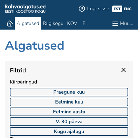
Logi sisse
EST
ENG
Algatused
Riigikogu
KOV
EL
Muu…
Algatused
Filtrid
Kiirpäringud
Praegune kuu
Eelmine kuu
Eelmine aasta
V. 30 päeva
Kogu ajalugu