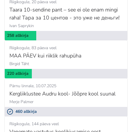
Riigikogule
20 päeva veel
Taara 10-sendine pant – see ei ole enam mingi
raha! Тара за 10 центов - это уже не деньги!
Ivan Saprykin
258 allkirja
Riigikogule
83 päeva veel
MAA PÄEV kui riiklik rahupüha
Birgid Täht
220 allkirja
Pärnu linnale
10.07.2025
Kergliiklustee Audru kool- Jõõpre kool suunal
Merje Palmer
460 allkirja
Riigikogule
144 päeva veel
Vanemate vastutus koolikiusamise eest