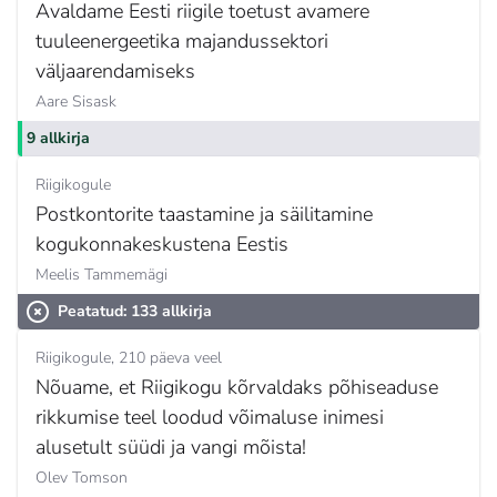
Avaldame Eesti riigile toetust avamere
tuuleenergeetika majandussektori
väljaarendamiseks
Aare Sisask
9 allkirja
Riigikogule
Postkontorite taastamine ja säilitamine
kogukonnakeskustena Eestis
Meelis Tammemägi
Peatatud: 133 allkirja
Riigikogule
210 päeva veel
Nõuame, et Riigikogu kõrvaldaks põhiseaduse
rikkumise teel loodud võimaluse inimesi
alusetult süüdi ja vangi mõista!
Olev Tomson