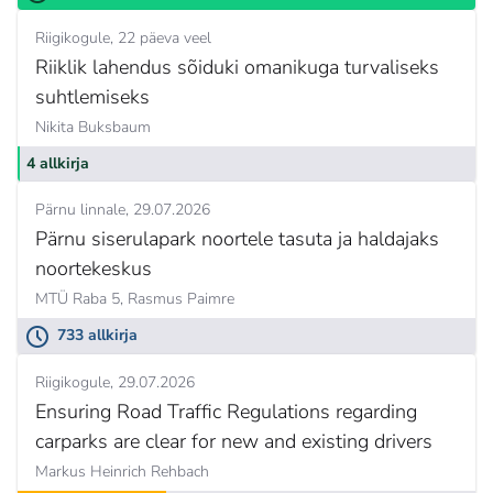
Riigikogule
22 päeva veel
Riiklik lahendus sõiduki omanikuga turvaliseks
suhtlemiseks
Nikita Buksbaum
4 allkirja
Pärnu linnale
29.07.2026
Pärnu siserulapark noortele tasuta ja haldajaks
noortekeskus
MTÜ Raba 5,
Rasmus Paimre
733 allkirja
Riigikogule
29.07.2026
Ensuring Road Traffic Regulations regarding
carparks are clear for new and existing drivers
Markus Heinrich Rehbach