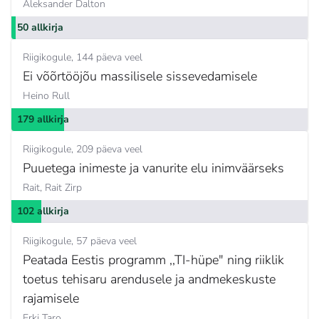
Aleksander Dalton
50 allkirja
Riigikogule
144 päeva veel
Ei võõrtööjõu massilisele sissevedamisele
Heino Rull
179 allkirja
Riigikogule
209 päeva veel
Puuetega inimeste ja vanurite elu inimväärseks
Rait,
Rait Zirp
102 allkirja
Riigikogule
57 päeva veel
Peatada Eestis programm ,,TI-hüpe" ning riiklik
toetus tehisaru arendusele ja andmekeskuste
rajamisele
Erki Taro