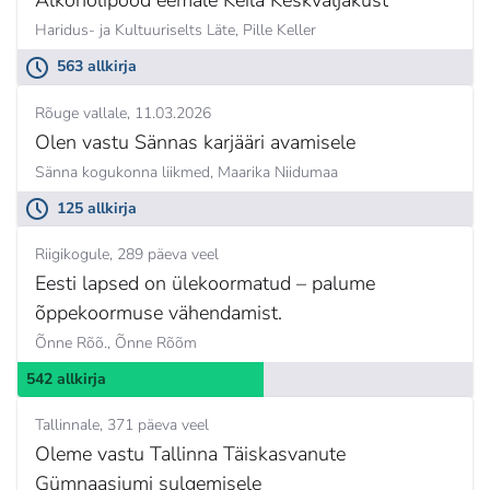
Alkoholipood eemale Keila Keskväljakust
Haridus- ja Kultuuriselts Läte,
Pille Keller
563 allkirja
Rõuge vallale
11.03.2026
Olen vastu Sännas karjääri avamisele
Sänna kogukonna liikmed,
Maarika Niidumaa
125 allkirja
Riigikogule
289 päeva veel
Eesti lapsed on ülekoormatud – palume
õppekoormuse vähendamist.
Õnne Rõõ.,
Õnne Rõõm
542 allkirja
Tallinnale
371 päeva veel
Oleme vastu Tallinna Täiskasvanute
Gümnaasiumi sulgemisele