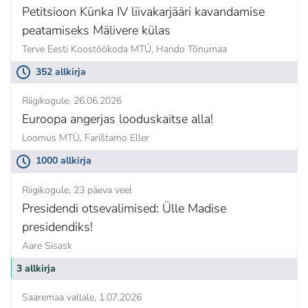
Petitsioon Künka IV liivakarjääri kavandamise
peatamiseks Mälivere külas
Terve Eesti Koostöökoda MTÜ,
Hando Tõnumaa
352 allkirja
Riigikogule
26.06.2026
Euroopa angerjas looduskaitse alla!
Loomus MTÜ,
Farištamo Eller
1000 allkirja
Riigikogule
23 päeva veel
Presidendi otsevalimised: Ülle Madise
presidendiks!
Aare Sisask
3 allkirja
Saaremaa vallale
1.07.2026