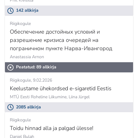
Priit Kivisilla
142 allkirja
Riigikogule
Обеспечение достойных условий и
разрешение кризиса очередей на
пограничном пункте Нарва-Ивангород
Anastassia Arnon
Peatatud: 89 allkirja
Riigikogule
9.02.2026
Keelustame ühekordsed e-sigaretid Eestis
MTÜ Eesti Roheline Liikumine,
Liina Jürgel
2085 allkirja
Riigikogule
Toidu hinnad alla ja palgad ülesse!
Daniel Bulah