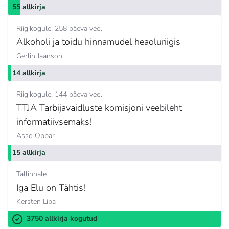
55 allkirja
Riigikogule
258 päeva veel
Alkoholi ja toidu hinnamudel heaoluriigis
Gerlin Jaanson
14 allkirja
Riigikogule
144 päeva veel
TTJA Tarbijavaidluste komisjoni veebileht
informatiivsemaks!
Asso Oppar
15 allkirja
Tallinnale
Iga Elu on Tähtis!
Kersten Liba
3750 allkirja kogutud