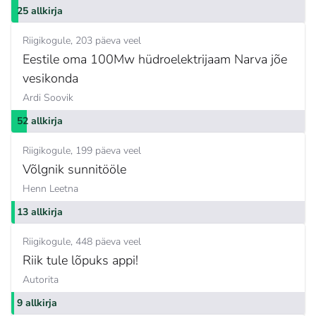
25 allkirja
Riigikogule
203 päeva veel
Eestile oma 100Mw hüdroelektrijaam Narva jõe
vesikonda
Ardi Soovik
52 allkirja
Riigikogule
199 päeva veel
Võlgnik sunnitööle
Henn Leetna
13 allkirja
Riigikogule
448 päeva veel
Riik tule lõpuks appi!
Autorita
9 allkirja