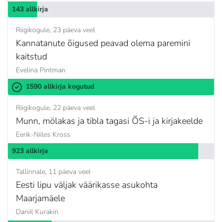
143 allkirja
Riigikogule
23 päeva veel
Kannatanute õigused peavad olema paremini
kaitstud
Evelina Pintman
1590 allkirja kogutud
Riigikogule
22 päeva veel
Munn, mölakas ja tibla tagasi ÕS-i ja kirjakeelde
Eerik-Niiles Kross
923 allkirja
Tallinnale
11 päeva veel
Eesti lipu väljak väärikasse asukohta
Maarjamäele
Daniil Kurakin