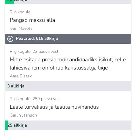
Riigikogule
Pangad maksu alla
Ivari Mäeots
Peatatud: 616 allkirja
Riigikogule
23 päeva veel
Mitte esitada presidendikandidaadiks isikut, kelle
lähiesivanem on olnud karistussalga liige
Aare Sisask
3 allkirja
Riigikogule
259 päeva veel
Laste turvalisus ja tasuta huviharidus
Gerlin Jaanson
25 allkirja