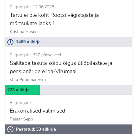
Riigikogule
12.06.2025
Tartu ei ole koht Rootsi vägistajate ja
mõrtsukate jaoks !
Kristina Ausen
1469 allkirja
Riigikogule
337 päeva veel
Säilitada tasuta sõidu õigus üliõpilastele ja
pensionäridele Ida-Virumaal
Vera Ponomarenko
273 allkirja
Riigikogule
Erakorralised valimised
Peeter Sepp
Peatatud: 33 allkirja