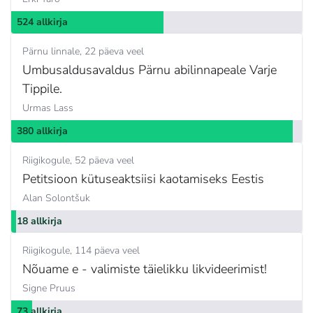
524 allkirja
Pärnu linnale
22 päeva veel
Umbusaldusavaldus Pärnu abilinnapeale Varje
Tippile.
Urmas Lass
380 allkirja
Riigikogule
52 päeva veel
Petitsioon kütuseaktsiisi kaotamiseks Eestis
Alan Solontšuk
18 allkirja
Riigikogule
114 päeva veel
Nõuame e - valimiste täielikku likvideerimist!
Signe Pruus
73 allkirja