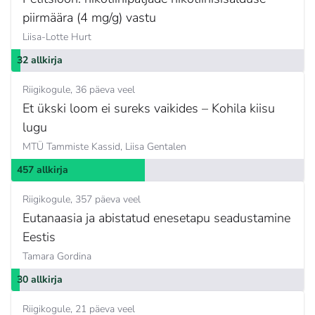
piirmäära (4 mg/g) vastu
Liisa-Lotte Hurt
32 allkirja
Riigikogule
36 päeva veel
Et ükski loom ei sureks vaikides – Kohila kiisu
lugu
MTÜ Tammiste Kassid,
Liisa Gentalen
457 allkirja
Riigikogule
357 päeva veel
Eutanaasia ja abistatud enesetapu seadustamine
Eestis
Tamara Gordina
30 allkirja
Riigikogule
21 päeva veel