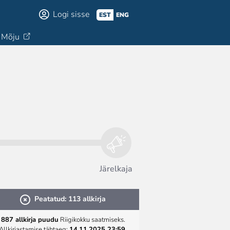
Logi sisse
EST
ENG
Mõju
Järelkaja
Peatatud: 113 allkirja
887 allkirja puudu
Riigikokku saatmiseks.
Allkirjastamise tähtaeg:
14.11.2025 23:59
.