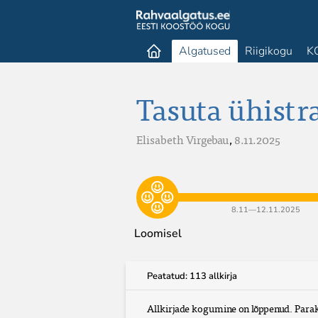
Algatused
Riigikogu
K
Tasuta ühistra
Elisabeth Virgebau
,
8.11.2025
8.11​—​12.11.2025
Loomisel
Peatatud: 113 allkirja
Allkirjade kogumine on lõppenud. Parak