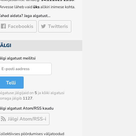
Arvesse läheb vaid
üks
allkiri inimese kohta.
Tahad aidata? Jaga algatust…
Facebookis
Twitteris
JÄLGI
älgi algatust meilitsi
Telli
lgatuse jälgijaid on
5
ja kõiki algatusi
orraga jälgib
1127
.
Jälgi algatust Atom/RSS kaudu
Jälgi Atom/RSS-i
ollektiivses pöördumises väljatoodud