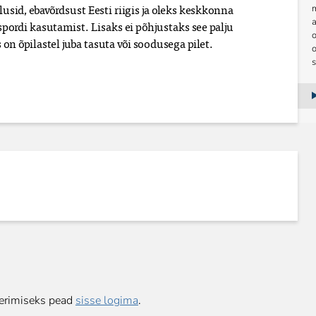
sid, ebavõrdsust Eesti riigis ja oleks keskkonna 
a
pordi kasutamist. Lisaks ei põhjustaks see palju 
 on õpilastel juba tasuta või soodusega pilet.
o
rimiseks pead
sisse logima
.