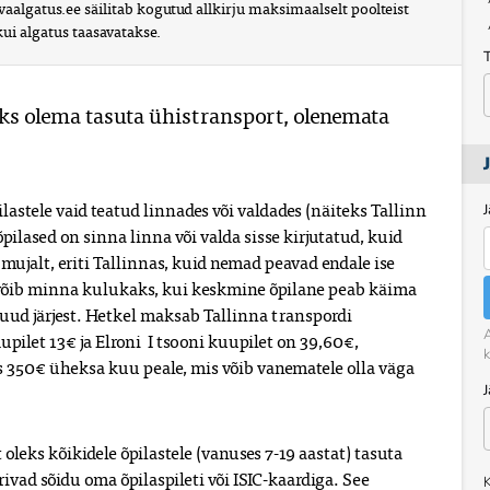
vaalgatus.ee säilitab kogutud allkirju maksimaalselt poolteist 
kui algatus taasavatakse.
eaks olema tasuta ühistransport, olenemata 
lastele vaid teatud linnades või valdades (näiteks Tallinn 
J
õpilased on sinna linna või valda sisse kirjutatud, kuid 
d mujalt, eriti Tallinnas, kuid nemad peavad endale ise 
e võib minna kulukaks, kui keskmine õpilane peab käima 
uud järjest. Hetkel maksab Tallinna transpordi 
A
pilet 13€ ja Elroni  I tsooni kuupilet on 39,60€, 
k
 350€ üheksa kuu peale, mis võib vanematele olla väga 
leks kõikidele õpilastele (vanuses 7-19 aastat) tasuta 
rivad sõidu oma õpilaspileti või ISIC-kaardiga. See 
K