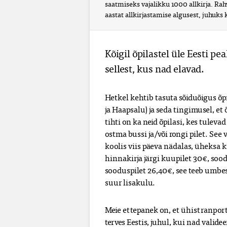
saatmiseks vajalikku 1000 allkirja. Rah
aastat allkirjastamise algusest, juhuks 
Kõigil õpilastel üle Eesti p
sellest, kus nad elavad. 
Hetkel kehtib tasuta sõiduõigus õpi
ja Haapsalu) ja seda tingimusel, et 
tihti on ka neid õpilasi, kes tuleva
ostma bussi ja/või rongi pilet. Se
koolis viis päeva nädalas, üheksa k
hinnakirja järgi kuupilet 30€, soodu
sooduspilet 26,40€, see teeb umbes
suur lisakulu.
Meie ettepanek on, et ühistranport o
terves Eestis, juhul, kui nad validee