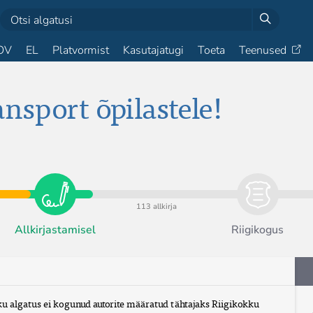
OV
EL
Platvormist
Kasutajatugi
Toeta
Teenused
nsport õpilastele!
113 allkirja
Allkirjastamisel
Riigikogus
u algatus ei kogunud autorite määratud tähtajaks Riigikokku 