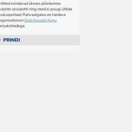
mõtted esindavad üksnes pöördumise
utorite seisukohti ning need ei pruugi ühtida
osalusportaali Rahvaalgatus.ee haldava
rganisatsiooni
Eesti Koostöö Kogu
seisukohtadega.
PRINDI