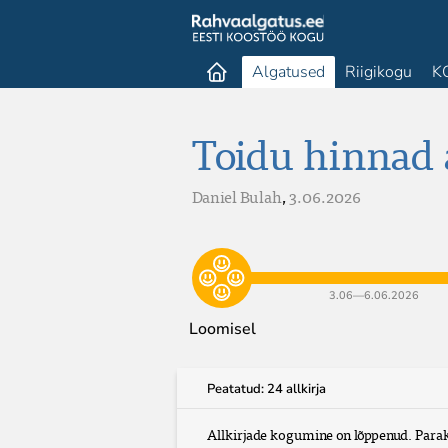
Algatused
Riigikogu
K
Toidu hinnad a
Daniel Bulah
,
3.06.2026
3.06​—​6.06.2026
Loomisel
Peatatud: 24 allkirja
Allkirjade kogumine on lõppenud. Parak