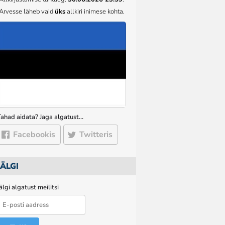
Arvesse läheb vaid
üks
allkiri inimese kohta.
Tahad aidata? Jaga algatust…
Facebookis
Twitteris
JÄLGI
älgi algatust meilitsi