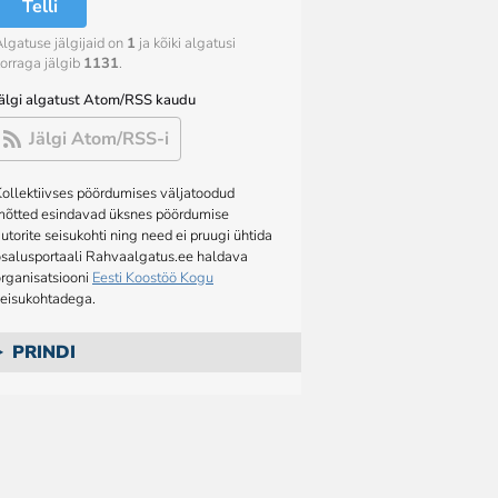
Telli
lgatuse jälgijaid on
1
ja kõiki algatusi
orraga jälgib
1131
.
Jälgi algatust Atom/RSS kaudu
Jälgi Atom/RSS-i
ollektiivses pöördumises väljatoodud
mõtted esindavad üksnes pöördumise
utorite seisukohti ning need ei pruugi ühtida
osalusportaali Rahvaalgatus.ee haldava
rganisatsiooni
Eesti Koostöö Kogu
seisukohtadega.
PRINDI