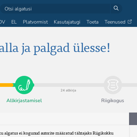
OV
EL
Platvormist
Kasutajatugi
Toeta
Teenused
lla ja palgad ülesse!
24 allkirja
Allkirjastamisel
Riigikogus
u algatus ei kogunud autorite määratud tähtajaks Riigikokku 