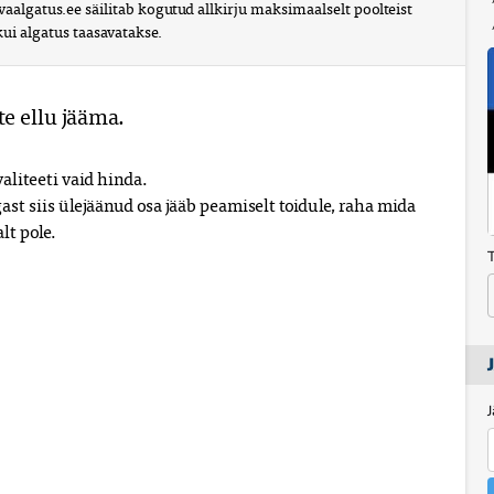
vaalgatus.ee säilitab kogutud allkirju maksimaalselt poolteist 
kui algatus taasavatakse.
e ellu jääma.
aliteeti vaid hinda.

ast siis ülejäänud osa jääb peamiselt toidule, raha mida 
lt pole.
J