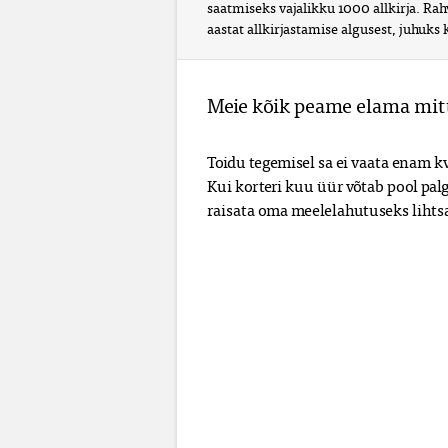
saatmiseks vajalikku 1000 allkirja. Rah
aastat allkirjastamise algusest, juhuks 
Meie kõik peame elama mitt
Toidu tegemisel sa ei vaata enam kv
Kui korteri kuu üür võtab pool palg
raisata oma meelelahutuseks lihtsa