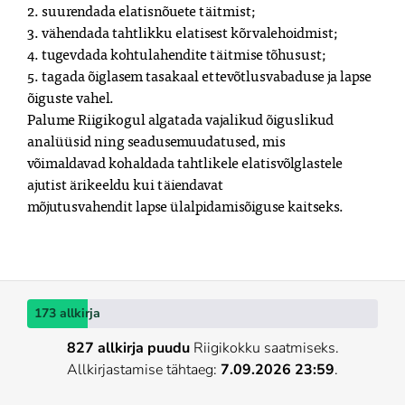
2. suurendada elatisnõuete täitmist;

3. vähendada tahtlikku elatisest kõrvalehoidmist;

4. tugevdada kohtulahendite täitmise tõhusust;

5. tagada õiglasem tasakaal ettevõtlusvabaduse ja lapse 
õiguste vahel.

Palume Riigikogul algatada vajalikud õiguslikud 
analüüsid ning seadusemuudatused, mis

võimaldavad kohaldada tahtlikele elatisvõlglastele 
ajutist ärikeeldu kui täiendavat

mõjutusvahendit lapse ülalpidamisõiguse kaitseks.
173 allkirja
827 allkirja puudu
Riigikokku saatmiseks.
Allkirjastamise tähtaeg:
7.09.2026 23:59
.