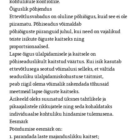
kohtulikule kontrollile.

Õiguslik põhjendus

Ettevõtlusvabadus on oluline põhiõigus, kuid see ei ole 
piiramatu. Põhiseadus võimaldab

põhiõiguste piiranguid juhul, kui need on vajalikud 
teiste isikute õiguste kaitseks ning

proportsionaalsed.

Lapse õigus ülalpidamisele ja kaitsele on 
põhiseaduslikult kaitstud väärtus. Kui isik kasutab

ettevõtlusega seotud võimalusi selleks, et vältida 
seadusliku ülalpidamiskohustuse täitmist,

peab riigil olema võimalik rakendada tõhusaid 
meetmeid lapse õiguste kaitseks.

Ärikeeld oleks suunatud üksnes tahtlikele ja 
pikaajalistele rikkujatele ning seda kohaldataks

individuaalse kohtuliku hindamise tulemusena.

Eesmärk

Pöördumise eesmärk on:

1. parandada laste majanduslikku kaitset;
