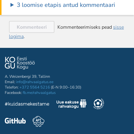
3 loomise etapis antud kommentaari
Kommenteeri
Kommenteerimiseks pead
sisse
logima
.
A. Weizenbergi 39, Tallinn
Email:
info@rahvaalgatus.ee
Telefon:
+372 5564 5216
(E-N 9:00–16:30)
Facebook:
fb.me/rahvaalgatus