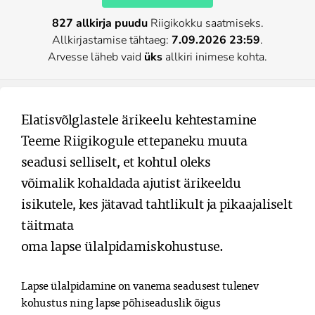
827 allkirja puudu
Riigikokku saatmiseks.
Allkirjastamise tähtaeg:
7.09.2026 23:59
.
Arvesse läheb vaid
üks
allkiri inimese kohta.
Elatisvõlglastele ärikeelu kehtestamine

Teeme Riigikogule ettepaneku muuta 
seadusi selliselt, et kohtul oleks

võimalik kohaldada ajutist ärikeeldu 
isikutele, kes jätavad tahtlikult ja pikaajaliselt 
täitmata

oma lapse ülalpidamiskohustuse.
Lapse ülalpidamine on vanema seadusest tulenev 
kohustus ning lapse põhiseaduslik õigus
