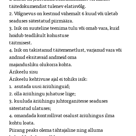
täitedokumendist tulenev elatisvõlg.

2. Võlgnevus on kestnud vähemalt 6 kuud või ületab 
seaduses sätestatud piirmäära.

3. Isik on suuteline teenima tulu või omab vara, kuid 
hoidub teadlikult kohustuse

täitmisest.

4. Isik on takistanud täitemenetlust, varjanud vara või 
andnud eksitavaid andmeid oma

majandusliku olukorra kohta.

Ärikeelu sisu

Ärikeelu kehtivuse ajal ei tohiks isik:

1.  asutada uusi äriühinguid;

2. olla äriühingu juhatuse liige;

3. kuuluda äriühingu juhtorganitesse seaduses 
sätestatud ulatuses;

4. omandada kontrollivat osalust äriühingus ilma 
kohtu loata.

Piirang peaks olema tähtajaline ning alluma 