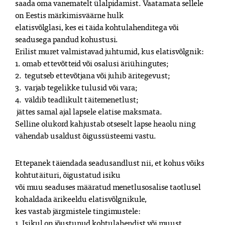
saada oma vanematelt ülalpidamist. Vaatamata sellele 
on Eestis märkimisväärne hulk

elatisvõlglasi, kes ei täida kohtulahenditega või 
seadusega pandud kohustusi.

Erilist muret valmistavad juhtumid, kus elatisvõlgnik:

1. omab ettevõtteid või osalusi äriühingutes;

2.  tegutseb ettevõtjana või juhib äritegevust;

3.  varjab tegelikke tulusid või vara;

4.  väldib teadlikult täitemenetlust;

 jättes samal ajal lapsele elatise maksmata.

Selline olukord kahjustab otseselt lapse heaolu ning 
vähendab usaldust õigussüsteemi vastu.
Ettepanek täiendada seadusandlust nii, et kohus võiks 
kohtutäituri, õigustatud isiku

või muu seaduses määratud menetlusosalise taotlusel 
kohaldada ärikeeldu elatisvõlgnikule,

kes vastab järgmistele tingimustele:

1. Isikul on jõustunud kohtulahendist või muust 