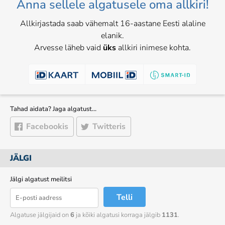
Anna sellele algatusele oma allkiri!
Allkirjastada saab vähemalt 16-aastane Eesti alaline
elanik.
Arvesse läheb vaid
üks
allkiri inimese kohta.
Tahad aidata? Jaga algatust…
Facebookis
Twitteris
JÄLGI
Jälgi algatust meilitsi
Telli
Algatuse jälgijaid on
6
ja kõiki algatusi korraga jälgib
1131
.