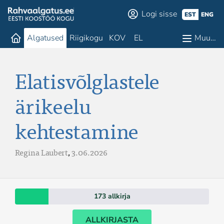
Logi sisse
EST
ENG
Algatused
Riigikogu
KOV
EL
Muu…
Elatisvõlglastele
ärikeelu
kehtestamine
Regina Laubert
,
3.06.2026
173 allkirja
ALLKIRJASTA