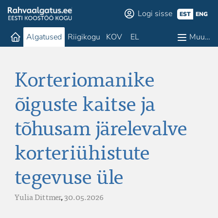
Logi sisse
EST
ENG
Algatused
Riigikogu
KOV
EL
Muu…
Korteriomanike
õiguste kaitse ja
tõhusam järelevalve
korteriühistute
tegevuse üle
Yulia Dittmer
,
30.05.2026