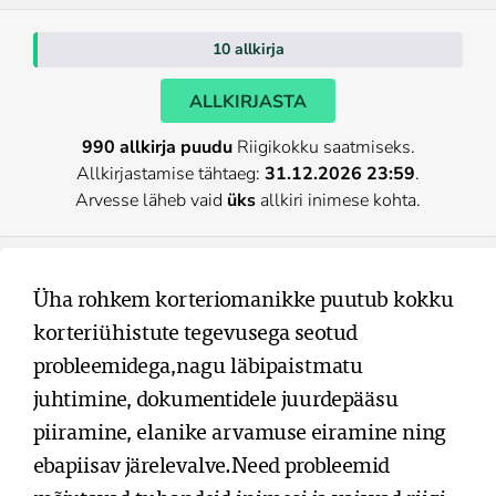
10 allkirja
ALLKIRJASTA
990 allkirja puudu
Riigikokku saatmiseks.
Allkirjastamise tähtaeg:
31.12.2026 23:59
.
Arvesse läheb vaid
üks
allkiri inimese kohta.
Üha rohkem korteriomanikke puutub kokku 
korteriühistute tegevusega seotud 
probleemidega,nagu läbipaistmatu 
juhtimine, dokumentidele juurdepääsu 
piiramine, elanike arvamuse eiramine ning 
ebapiisav järelevalve.Need probleemid 