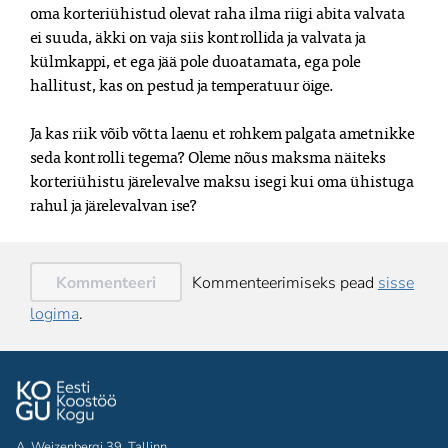
oma korteriühistud olevat raha ilma riigi abita valvata 
ei suuda, äkki on vaja siis kontrollida ja valvata ja 
külmkappi, et ega jää pole duoatamata, ega pole 
hallitust, kas on pestud ja temperatuur öige.

Ja kas riik võib võtta laenu et rohkem palgata ametnikke 
seda kontrolli tegema? Oleme nõus maksma näiteks 
korteriühistu järelevalve maksu isegi kui oma ühistuga 
rahul ja järelevalvan ise?
Kommenteeri
Kommenteerimiseks pead
sisse
logima
.
A. Weizenbergi 39, Tallinn