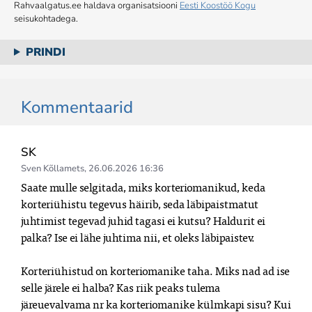
Rahvaalgatus.ee haldava organisatsiooni
Eesti Koostöö Kogu
seisukohtadega.
PRINDI
Kommentaarid
SK
Sven Kõllamets
,
26.06.2026 16:36
Saate mulle selgitada, miks korteriomanikud, keda 
korteriühistu tegevus häirib, seda läbipaistmatut 
juhtimist tegevad juhid tagasi ei kutsu? Haldurit ei 
palka? Ise ei lähe juhtima nii, et oleks läbipaistev.

Korteriühistud on korteriomanike taha. Miks nad ad ise 
selle järele ei halba? Kas riik peaks tulema 
järeuevalvama nr ka korteriomanike külmkapi sisu? Kui 