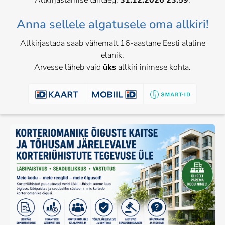
Allkirjastamise tähtaeg:
31.12.2026 23:59
.
Anna sellele algatusele oma allkiri!
Allkirjastada saab vähemalt 16-aastane Eesti alaline
elanik.
Arvesse läheb vaid
üks
allkiri inimese kohta.