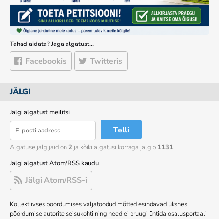
Tahad aidata? Jaga algatust…
Facebookis
Twitteris
JÄLGI
Jälgi algatust meilitsi
Telli
Algatuse jälgijaid on
2
ja kõiki algatusi korraga jälgib
1131
.
Jälgi algatust Atom/RSS kaudu
Jälgi Atom/RSS-i
Kollektiivses pöördumises väljatoodud mõtted esindavad üksnes
pöördumise autorite seisukohti ning need ei pruugi ühtida osalusportaali