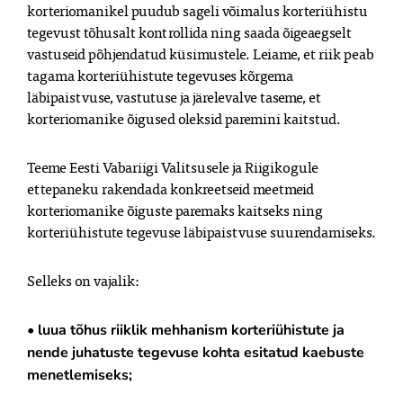
korteriomanikel puudub sageli võimalus korteriühistu 
tegevust tõhusalt kontrollida ning saada õigeaegselt 
vastuseid põhjendatud küsimustele. Leiame, et riik peab 
tagama korteriühistute tegevuses kõrgema 
läbipaistvuse, vastutuse ja järelevalve taseme, et 
korteriomanike õigused oleksid paremini kaitstud.
Teeme Eesti Vabariigi Valitsusele ja Riigikogule 
ettepaneku rakendada konkreetseid meetmeid 
korteriomanike õiguste paremaks kaitseks ning 
korteriühistute tegevuse läbipaistvuse suurendamiseks.
Selleks on vajalik:
• luua tõhus riiklik mehhanism korteriühistute ja 
nende juhatuste tegevuse kohta esitatud kaebuste 
menetlemiseks;