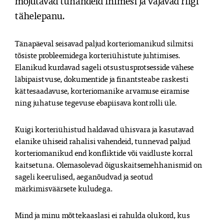
mõjutavad tuhandeid inimesi ja vajavad riigi 
tähelepanu.
Tänapäeval seisavad paljud korteriomanikud silmitsi 
tõsiste probleemidega korteriühistute juhtimises. 
Elanikud kurdavad sageli otsustusprotsesside vähese 
läbipaistvuse, dokumentide ja finantsteabe raskesti 
kättesaadavuse, korteriomanike arvamuse eiramise 
ning juhatuse tegevuse ebapiisava kontrolli üle.
Kuigi korteriühistud haldavad ühisvara ja kasutavad 
elanike ühiseid rahalisi vahendeid, tunnevad paljud 
korteriomanikud end konfliktide või vaidluste korral 
kaitsetuna. Olemasolevad õiguskaitsemehhanismid on 
sageli keerulised, aeganõudvad ja seotud 
märkimisväärsete kuludega.
Mind ja minu mõttekaaslasi ei rahulda olukord, kus 