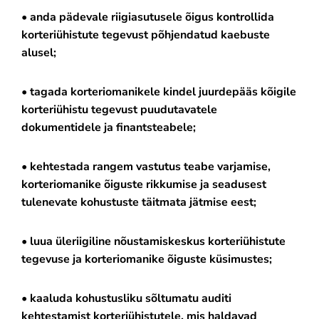
• anda pädevale riigiasutusele õigus kontrollida 
korteriühistute tegevust põhjendatud kaebuste 
alusel;
• tagada korteriomanikele kindel juurdepääs kõigile 
korteriühistu tegevust puudutavatele 
dokumentidele ja finantsteabele;
• kehtestada rangem vastutus teabe varjamise, 
korteriomanike õiguste rikkumise ja seadusest 
tulenevate kohustuste täitmata jätmise eest;
• luua üleriigiline nõustamiskeskus korteriühistute 
tegevuse ja korteriomanike õiguste küsimustes;
• kaaluda kohustusliku sõltumatu auditi 
kehtestamist korteriühistutele, mis haldavad 