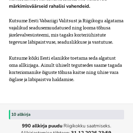
Kutsume Eesti Vabariigi Valitsust ja Riigikogu algatama 
vajalikud seadusemuudatused ning looma tõhusa 
järelevalvesüsteemi, mis tagaks korteriühistute 
tegevuse läbipaistvuse, seaduslikkuse ja vastutuse.
Kutsume kõiki Eesti elanikke toetama seda algatust 
oma allkirjaga. Ainult ühiselt tegutsedes saame tagada 
korteriomanike õiguste tõhusa kaitse ning ühise vara 
õiglase ja läbipaistva haldamise.
10 allkirja
990 allkirja puudu
Riigikokku saatmiseks.