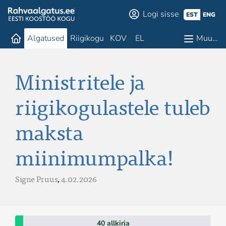
Logi sisse
EST
ENG
Algatused
Riigikogu
KOV
EL
Muu…
Ministritele ja
riigikogulastele tuleb
maksta
miinimumpalka!
Signe Pruus
,
4.02.2026
40 allkirja