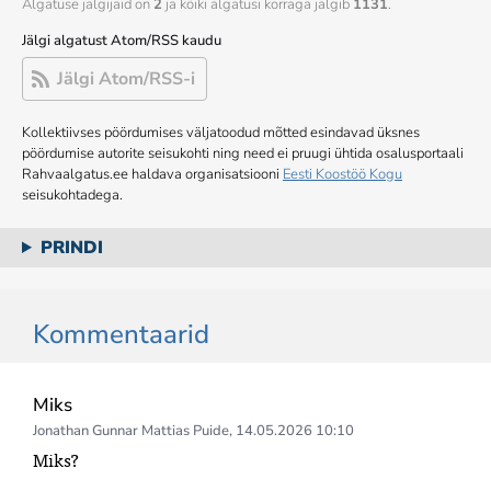
Algatuse jälgijaid on
2
ja kõiki algatusi korraga jälgib
1131
.
Jälgi algatust Atom/RSS kaudu
Jälgi Atom/RSS-i
Kollektiivses pöördumises väljatoodud mõtted esindavad üksnes
pöördumise autorite seisukohti ning need ei pruugi ühtida osalusportaali
Rahvaalgatus.ee haldava organisatsiooni
Eesti Koostöö Kogu
seisukohtadega.
PRINDI
Kommentaarid
Miks
Jonathan Gunnar Mattias Puide
,
14.05.2026 10:10
Miks?