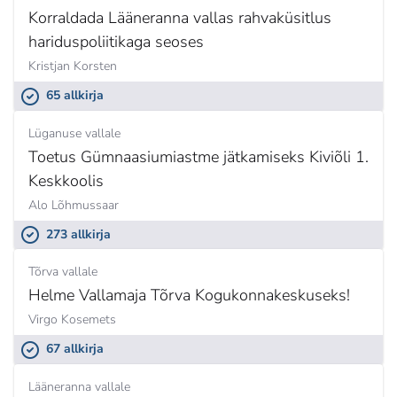
Korraldada Lääneranna vallas rahvaküsitlus
hariduspoliitikaga seoses
Kristjan Korsten
65 allkirja
Lüganuse vallale
Toetus Gümnaasiumiastme jätkamiseks Kiviõli 1.
Keskkoolis
Alo Lõhmussaar
273 allkirja
Tõrva vallale
Helme Vallamaja Tõrva Kogukonnakeskuseks!
Virgo Kosemets
67 allkirja
Lääneranna vallale