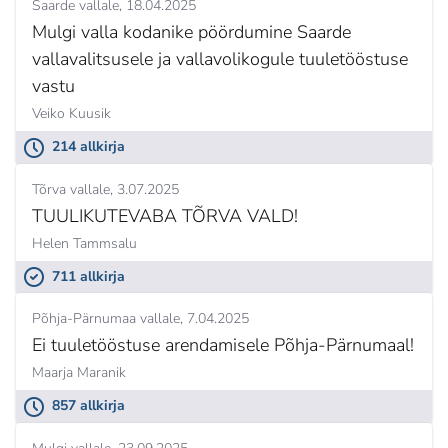
Saarde vallale
18.04.2025
Mulgi valla kodanike pöördumine Saarde
vallavalitsusele ja vallavolikogule tuuletööstuse
vastu
Veiko Kuusik
214 allkirja
Tõrva vallale
3.07.2025
TUULIKUTEVABA TÕRVA VALD!
Helen Tammsalu
711 allkirja
Põhja-Pärnumaa vallale
7.04.2025
Ei tuuletööstuse arendamisele Põhja-Pärnumaal!
Maarja Maranik
857 allkirja