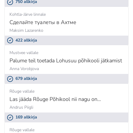
750 allkirja
Kohtla-Järve linnale
Сделайте туалеты в Ахтме
Maksim Lazarenko
422 allkirja
Mustvee vallale
Palume teil toetada Lohusuu põhikooli jätkamist
Anna Vorobjova
679 allkirja
Rõuge vallale
Las jääda Rõuge Põhikool nii nagu on...
Andrus Piigli
169 allkirja
Rõuge vallale