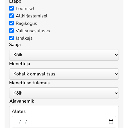
Etapp
Loomisel
Allkirjastamisel
Riigikogus
Valitsusasutuses
Järelkaja
Saaja
Menetleja
Menetluse tulemus
Ajavahemik
Alates