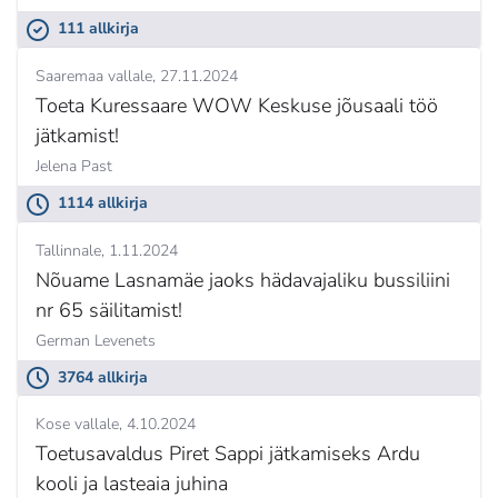
111 allkirja
Saaremaa vallale
27.11.2024
Toeta Kuressaare WOW Keskuse jõusaali töö
jätkamist!
Jelena Past
1114 allkirja
Tallinnale
1.11.2024
Nõuame Lasnamäe jaoks hädavajaliku bussiliini
nr 65 säilitamist!
German Levenets
3764 allkirja
Kose vallale
4.10.2024
Toetusavaldus Piret Sappi jätkamiseks Ardu
kooli ja lasteaia juhina