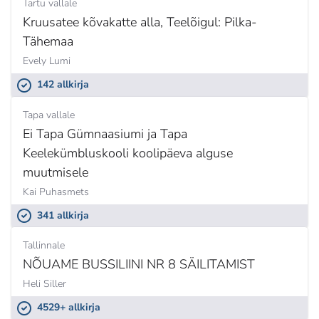
Tartu vallale
Kruusatee kõvakatte alla, Teelõigul: Pilka-
Tähemaa
Evely Lumi
142 allkirja
Tapa vallale
Ei Tapa Gümnaasiumi ja Tapa
Keelekümbluskooli koolipäeva alguse
muutmisele
Kai Puhasmets
341 allkirja
Tallinnale
NÕUAME BUSSILIINI NR 8 SÄILITAMIST
Heli Siller
4529+ allkirja