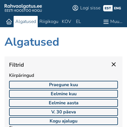
Logi sisse
EST
ENG
Algatused
Riigikogu
KOV
EL
Muu…
Algatused
Filtrid
Kiirpäringud
Praegune kuu
Eelmine kuu
Eelmine aasta
V. 30 päeva
Kogu ajalugu