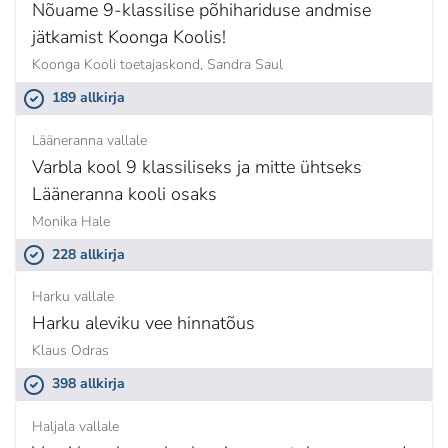
Nõuame 9-klassilise põhihariduse andmise
jätkamist Koonga Koolis!
Koonga Kooli toetajaskond,
Sandra Saul
189 allkirja
Lääneranna vallale
Varbla kool 9 klassiliseks ja mitte ühtseks
Lääneranna kooli osaks
Monika Hale
228 allkirja
Harku vallale
Harku aleviku vee hinnatõus
Klaus Odras
398 allkirja
Haljala vallale