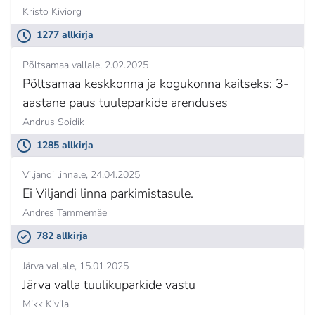
Kristo Kiviorg
1277 allkirja
Põltsamaa vallale
2.02.2025
Põltsamaa keskkonna ja kogukonna kaitseks: 3-
aastane paus tuuleparkide arenduses
Andrus Soidik
1285 allkirja
Viljandi linnale
24.04.2025
Ei Viljandi linna parkimistasule.
Andres Tammemäe
782 allkirja
Järva vallale
15.01.2025
Järva valla tuulikuparkide vastu
Mikk Kivila