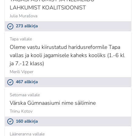
LAHKUMIST KOALITSIOONIST
Julia Murašova
273 allkirja
Tapa vallale
Oleme vastu kiirustatud haridusreformile Tapa
vallas ja kooli jagamisele kaheks kooliks (1.-6 kl
ja 7.-12 klass)
Merili Vipper
467 allkirja
Setomaa vallale
Värska Gümnaasiumi nime säilimine
Triinu Kotov
160 allkirja
Lääneranna vallale