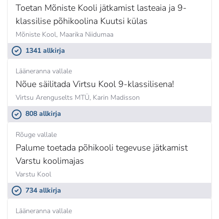
Toetan Mõniste Kooli jätkamist lasteaia ja 9-
klassilise põhikoolina Kuutsi külas
Mõniste Kool,
Maarika Niidumaa
1341 allkirja
Lääneranna vallale
Nõue säilitada Virtsu Kool 9-klassilisena!
Virtsu Arenguselts MTÜ,
Karin Madisson
808 allkirja
Rõuge vallale
Palume toetada põhikooli tegevuse jätkamist
Varstu koolimajas
Varstu Kool
734 allkirja
Lääneranna vallale