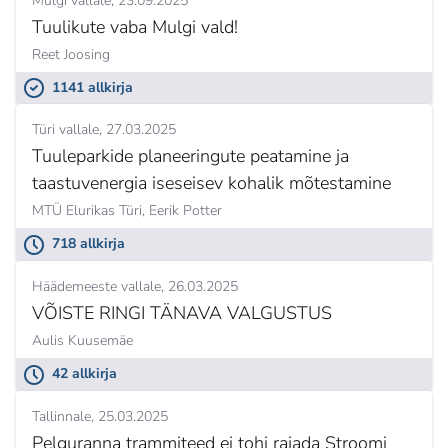
Mulgi vallale
23.09.2025
Tuulikute vaba Mulgi vald!
Reet Joosing
1141 allkirja
Türi vallale
27.03.2025
Tuuleparkide planeeringute peatamine ja
taastuvenergia iseseisev kohalik mõtestamine
MTÜ Elurikas Türi,
Eerik Potter
718 allkirja
Häädemeeste vallale
26.03.2025
VÕISTE RINGI TÄNAVA VALGUSTUS
Aulis Kuusemäe
42 allkirja
Tallinnale
25.03.2025
Pelguranna trammiteed ei tohi rajada Stroomi