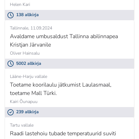
Helen Kari
138 allkirja
Tallinnale
11.09.2024
Avaldame umbusaldust Tallinna abilinnapea
Kristjan Järvanile
Oliver Hainsalu
5002 allkirja
Lääne-Harju vallale
Toetame koorilaulu jätkumist Laulasmaal,
toetame Mall Türki.
Kairi Õunapuu
239 allkirja
Tartu vallale
Raadi lastehoiu tubade temperatuurid suviti