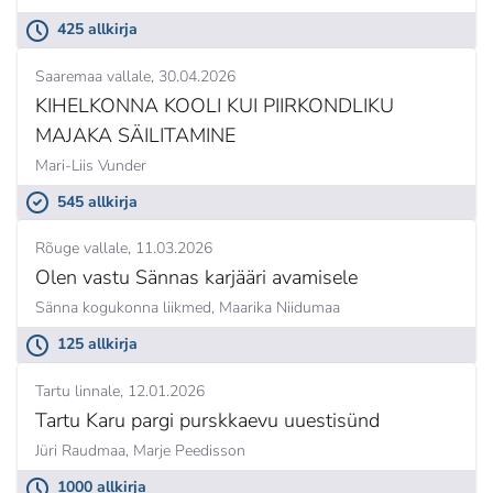
425 allkirja
Saaremaa vallale
30.04.2026
KIHELKONNA KOOLI KUI PIIRKONDLIKU
MAJAKA SÄILITAMINE
Mari-Liis Vunder
545 allkirja
Rõuge vallale
11.03.2026
Olen vastu Sännas karjääri avamisele
Sänna kogukonna liikmed,
Maarika Niidumaa
125 allkirja
Tartu linnale
12.01.2026
Tartu Karu pargi purskkaevu uuestisünd
Jüri Raudmaa,
Marje Peedisson
1000 allkirja