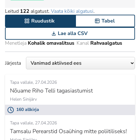
Leitud
122
algatust.
Vaata kõiki algatusi
.
Ruudustik
Tabel
Lae alla CSV
Menetleja
Kohalik omavalitsus
Kanal
Rahvaalgatus
Järjesta
Tapa vallale
27.04.2026
Nõuame Riho Telli tagasiastumist
Helen Sinijärv
160 allkirja
Tapa vallale
27.04.2026
Tamsalu Perearstid Osaühing mitte poliitiliseks!
Helen Sinijärv