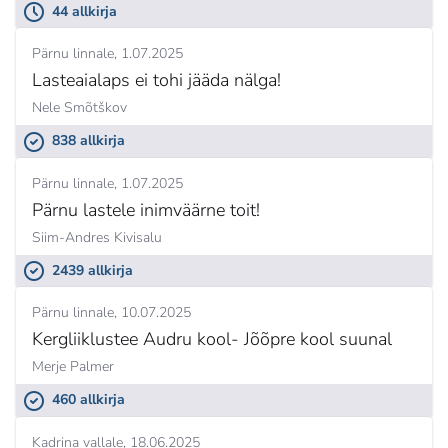
44 allkirja
Pärnu linnale
1.07.2025
Lasteaialaps ei tohi jääda nälga!
Nele Smõtškov
838 allkirja
Pärnu linnale
1.07.2025
Pärnu lastele inimväärne toit!
Siim-Andres Kivisalu
2439 allkirja
Pärnu linnale
10.07.2025
Kergliiklustee Audru kool- Jõõpre kool suunal
Merje Palmer
460 allkirja
Kadrina vallale
18.06.2025