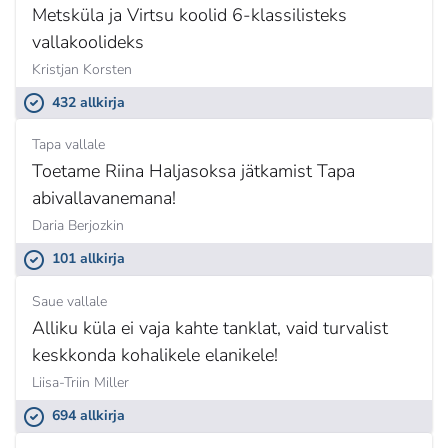
Metsküla ja Virtsu koolid 6-klassilisteks
vallakoolideks
Kristjan Korsten
432 allkirja
Tapa vallale
Toetame Riina Haljasoksa jätkamist Tapa
abivallavanemana!
Daria Berjozkin
101 allkirja
Saue vallale
Alliku küla ei vaja kahte tanklat, vaid turvalist
keskkonda kohalikele elanikele!
Liisa-Triin Miller
694 allkirja