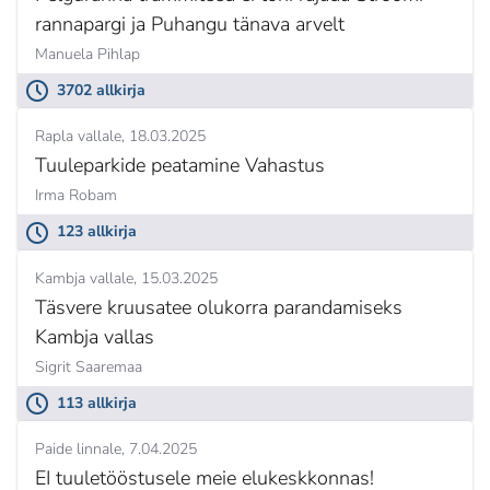
rannapargi ja Puhangu tänava arvelt
Manuela Pihlap
3702 allkirja
Rapla vallale
18.03.2025
Tuuleparkide peatamine Vahastus
Irma Robam
123 allkirja
Kambja vallale
15.03.2025
Täsvere kruusatee olukorra parandamiseks
Kambja vallas
Sigrit Saaremaa
113 allkirja
Paide linnale
7.04.2025
EI tuuletööstusele meie elukeskkonnas!