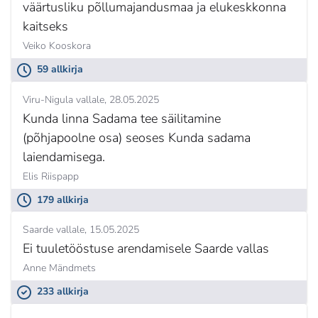
väärtusliku põllumajandusmaa ja elukeskkonna
kaitseks
Veiko Kooskora
59 allkirja
Viru-Nigula vallale
28.05.2025
Kunda linna Sadama tee säilitamine
(põhjapoolne osa) seoses Kunda sadama
laiendamisega.
Elis Riispapp
179 allkirja
Saarde vallale
15.05.2025
Ei tuuletööstuse arendamisele Saarde vallas
Anne Mändmets
233 allkirja