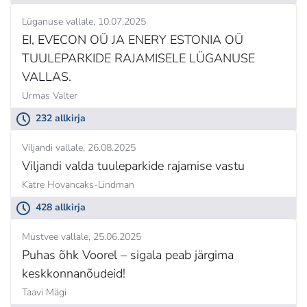
Lüganuse vallale
10.07.2025
EI, EVECON OÜ JA ENERY ESTONIA OÜ
TUULEPARKIDE RAJAMISELE LÜGANUSE
VALLAS.
Urmas Valter
232 allkirja
Viljandi vallale
26.08.2025
Viljandi valda tuuleparkide rajamise vastu
Katre Hovancaks-Lindman
428 allkirja
Mustvee vallale
25.06.2025
Puhas õhk Voorel – sigala peab järgima
keskkonnanõudeid!
Taavi Mägi