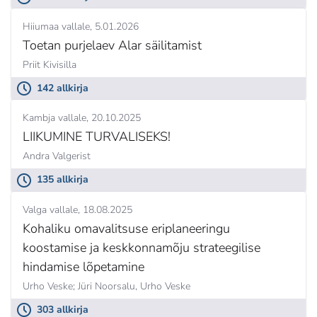
Hiiumaa vallale
5.01.2026
Toetan purjelaev Alar säilitamist
Priit Kivisilla
142 allkirja
Kambja vallale
20.10.2025
LIIKUMINE TURVALISEKS!
Andra Valgerist
135 allkirja
Valga vallale
18.08.2025
Kohaliku omavalitsuse eriplaneeringu
koostamise ja keskkonnamõju strateegilise
hindamise lõpetamine
Urho Veske; Jüri Noorsalu,
Urho Veske
303 allkirja