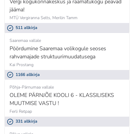
Vergi kogukonnakeskus ja raamatukogu peavad
jääma!
MTÜ Vergiranna Selts,
Merilin Tamm
511 allkirja
Saaremaa vallale
Pöördumine Saaremaa volikogule seoses
rahvamajade struktuurimuudatusega
Kai Prostang
1166 allkirja
Põhja-Pärnumaa vallale
OLEME PÄRNJÕE KOOLI 6 - KLASSILISEKS
MUUTMISE VASTU !
Ferli Retpap
331 allkirja