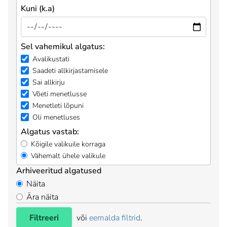
Kuni (k.a)
Sel vahemikul algatus:
Avalikustati
Saadeti allkirjastamisele
Sai allkirju
Võeti menetlusse
Menetleti lõpuni
Oli menetluses
Algatus vastab:
Kõigile valikuile korraga
Vähemalt ühele valikule
Arhiveeritud algatused
Näita
Ära näita
Filtreeri
või
eemalda filtrid
.