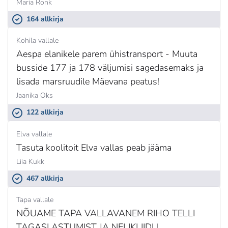
Maria Ronk
164 allkirja
Kohila vallale
Aespa elanikele parem ühistransport - Muuta
busside 177 ja 178 väljumisi sagedasemaks ja
lisada marsruudile Mäevana peatus!
Jaanika Oks
122 allkirja
Elva vallale
Tasuta koolitoit Elva vallas peab jääma
Liia Kukk
467 allkirja
Tapa vallale
NÕUAME TAPA VALLAVANEM RIHO TELLI
TAGASI ASTUMIST JA NELIKLIIDU