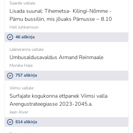
Saarde vallale
Lisada suunal: Tihemetsa- Kilingi-Nõmme -
Pärnu bussiliin, mis jõuaks Pärnusse ~ 8.10
Heli Juhkamsoo
46 allkirja
Lääneranna vallale
Umbusaldusavaldus Armand Reinmaale
Monika Hale
757 allkirja
Viimsi vallale
Surfajate kogukonna ettpanek Viimsi valla
Arengustrateegiasse 2023-2045.a.
Jaan Alver
614 allkirja