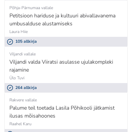
Põhja-Pärnumaa vallale
Petitsioon hariduse ja kultuuri abivallavanema
umbusalduse alustamiseks
Laura Hiie
105 allkirja
Viljandi vallale
Viljandi valda Viiratsi asulasse ujulakompleki
rajamine
Ülo Tuvi
264 allkirja
Rakvere vallale
Palume teil toetada Lasila Põhikooli jätkamist
ilusas mõisahoones
Raahel Karu