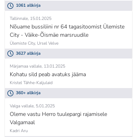
1061 allkirja
Tallinnale
15.01.2025
Nõuame bussiliini nr 64 tagasitoomist Ülemiste
City - Väike-Õismäe marsruudile
Ülemiste City,
Ursel Velve
3627 allkirja
Märjamaa vallale
13.01.2025
Kohatu sild peab avatuks jääma
Kristel Tähhe-Kaljulaid
360+ allkirja
Valga vallale
5.01.2025
Oleme vastu Herro tuulepargi rajamisele
Valgamaal
Kadri Aru