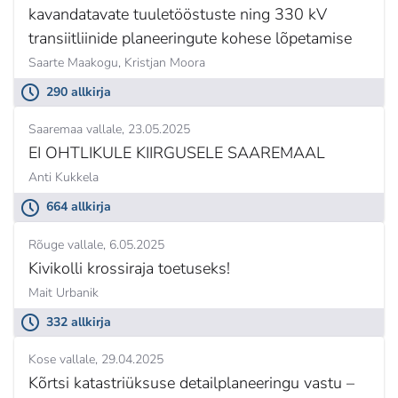
kavandatavate tuuletööstuste ning 330 kV
transiitliinide planeeringute kohese lõpetamise
Saarte Maakogu,
Kristjan Moora
290 allkirja
Saaremaa vallale
23.05.2025
EI OHTLIKULE KIIRGUSELE SAAREMAAL
Anti Kukkela
664 allkirja
Rõuge vallale
6.05.2025
Kivikolli krossiraja toetuseks!
Mait Urbanik
332 allkirja
Kose vallale
29.04.2025
Kõrtsi katastriüksuse detailplaneeringu vastu –