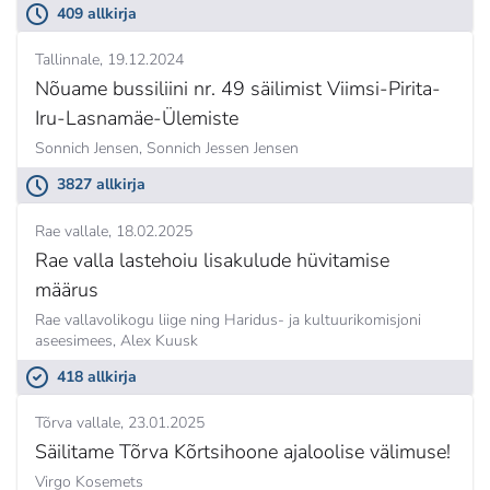
409 allkirja
Tallinnale
19.12.2024
Nõuame bussiliini nr. 49 säilimist Viimsi-Pirita-
Iru-Lasnamäe-Ülemiste
Sonnich Jensen,
Sonnich Jessen Jensen
3827 allkirja
Rae vallale
18.02.2025
Rae valla lastehoiu lisakulude hüvitamise
määrus
Rae vallavolikogu liige ning Haridus- ja kultuurikomisjoni
aseesimees,
Alex Kuusk
418 allkirja
Tõrva vallale
23.01.2025
Säilitame Tõrva Kõrtsihoone ajaloolise välimuse!
Virgo Kosemets