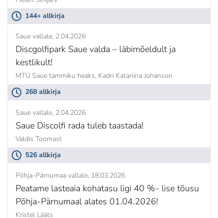
144+ allkirja
Saue vallale
2.04.2026
Discgolfipark Saue valda – läbimõeldult ja
kestlikult!
MTÜ Saue tammiku heaks,
Kadri Katariina Johanson
268 allkirja
Saue vallale
2.04.2026
Saue Discolfi rada tuleb taastada!
Valdis Toomast
526 allkirja
Põhja-Pärnumaa vallale
18.03.2026
Peatame lasteaia kohatasu ligi 40 %- lise tõusu
Põhja-Pärnumaal alates 01.04.2026!
Kristel Lääts