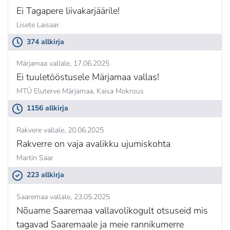
Ei Tagapere liivakarjäärile!
Lisete Laisaar
374 allkirja
Märjamaa vallale
17.06.2025
Ei tuuletööstusele Märjamaa vallas!
MTÜ Eluterve Märjamaa,
Kaisa Mokrous
1156 allkirja
Rakvere vallale
20.06.2025
Rakverre on vaja avalikku ujumiskohta
Martin Saar
223 allkirja
Saaremaa vallale
23.05.2025
Nõuame Saaremaa vallavolikogult otsuseid mis
tagavad Saaremaale ja meie rannikumerre