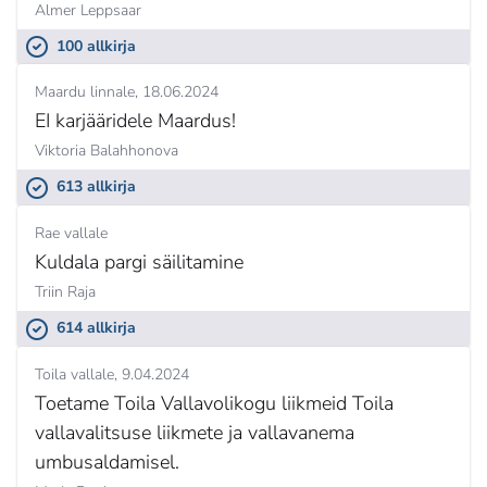
Almer Leppsaar
100 allkirja
Maardu linnale
18.06.2024
EI karjääridele Maardus!
Viktoria Balahhonova
613 allkirja
Rae vallale
Kuldala pargi säilitamine
Triin Raja
614 allkirja
Toila vallale
9.04.2024
Toetame Toila Vallavolikogu liikmeid Toila
vallavalitsuse liikmete ja vallavanema
umbusaldamisel.