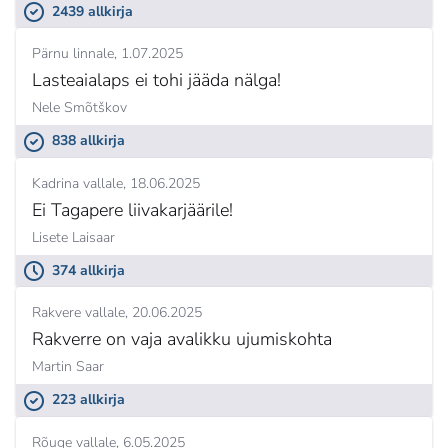
2439 allkirja
Pärnu linnale
1.07.2025
Lasteaialaps ei tohi jääda nälga!
Nele Smõtškov
838 allkirja
Kadrina vallale
18.06.2025
Ei Tagapere liivakarjäärile!
Lisete Laisaar
374 allkirja
Rakvere vallale
20.06.2025
Rakverre on vaja avalikku ujumiskohta
Martin Saar
223 allkirja
Rõuge vallale
6.05.2025