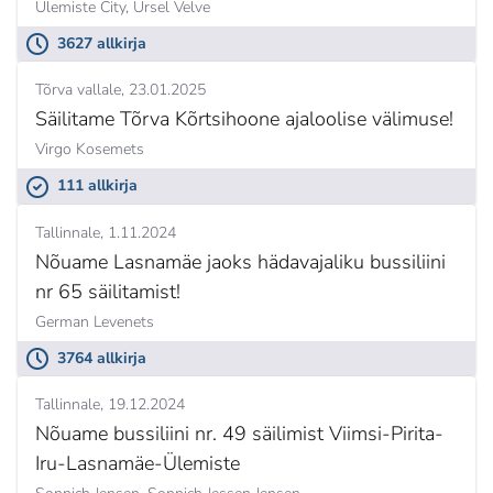
Ülemiste City,
Ursel Velve
3627 allkirja
Tõrva vallale
23.01.2025
Säilitame Tõrva Kõrtsihoone ajaloolise välimuse!
Virgo Kosemets
111 allkirja
Tallinnale
1.11.2024
Nõuame Lasnamäe jaoks hädavajaliku bussiliini
nr 65 säilitamist!
German Levenets
3764 allkirja
Tallinnale
19.12.2024
Nõuame bussiliini nr. 49 säilimist Viimsi-Pirita-
Iru-Lasnamäe-Ülemiste