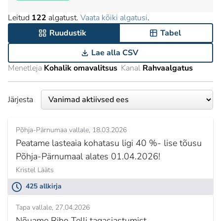
Leitud
122
algatust.
Vaata kõiki algatusi
.
Ruudustik
Tabel
Lae alla CSV
Menetleja
Kohalik omavalitsus
Kanal
Rahvaalgatus
Järjesta
Põhja-Pärnumaa vallale
18.03.2026
Peatame lasteaia kohatasu ligi 40 %- lise tõusu
Põhja-Pärnumaal alates 01.04.2026!
Kristel Lääts
425 allkirja
Tapa vallale
27.04.2026
Nõuame Riho Telli tagasiastumist