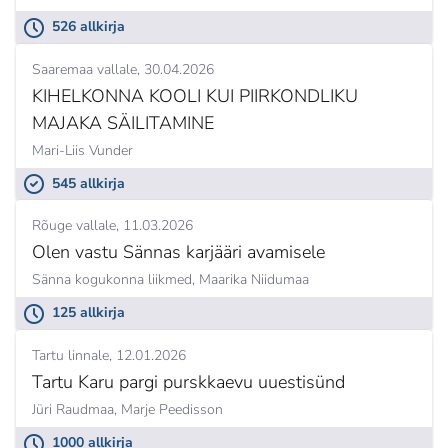
526 allkirja
Saaremaa vallale
30.04.2026
KIHELKONNA KOOLI KUI PIIRKONDLIKU
MAJAKA SÄILITAMINE
Mari-Liis Vunder
545 allkirja
Rõuge vallale
11.03.2026
Olen vastu Sännas karjääri avamisele
Sänna kogukonna liikmed,
Maarika Niidumaa
125 allkirja
Tartu linnale
12.01.2026
Tartu Karu pargi purskkaevu uuestisünd
Jüri Raudmaa,
Marje Peedisson
1000 allkirja