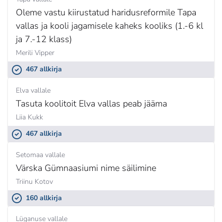
Oleme vastu kiirustatud haridusreformile Tapa
vallas ja kooli jagamisele kaheks kooliks (1.-6 kl
ja 7.-12 klass)
Merili Vipper
467 allkirja
Elva vallale
Tasuta koolitoit Elva vallas peab jääma
Liia Kukk
467 allkirja
Setomaa vallale
Värska Gümnaasiumi nime säilimine
Triinu Kotov
160 allkirja
Lüganuse vallale