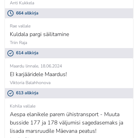
Anti Kukkela
664 allkirja
Rae vallale
Kuldala pargi säilitamine
Triin Raja
614 allkirja
Maardu linnale
18.06.2024
EI karjääridele Maardus!
Viktoria Balahhonova
613 allkirja
Kohila vallale
Aespa elanikele parem ühistransport - Muuta
busside 177 ja 178 väljumisi sagedasemaks ja
lisada marsruudile Mäevana peatus!