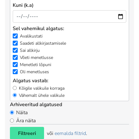
Kuni (k.a)
Sel vahemikul algatus:
Avalikustati
Saadeti allkirjastamisele
Sai allkirju
Võeti menetlusse
Menetleti lõpuni
Oli menetluses
Algatus vastab:
Kõigile valikuile korraga
Vähemalt ühele valikule
Arhiveeritud algatused
Näita
Ära näita
Filtreeri
või
eemalda filtrid
.