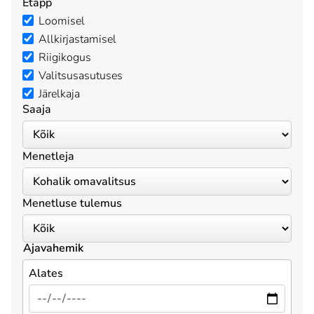
Etapp
Loomisel
Allkirjastamisel
Riigikogus
Valitsusasutuses
Järelkaja
Saaja
Menetleja
Menetluse tulemus
Ajavahemik
Alates