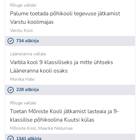
Rõuge vallale
Palume toetada põhikooli tegevuse jätkamist
Varstu koolimajas
Varstu Kool
734 allkirja
Lääneranna vallale
Varbla kool 9 klassiliseks ja mitte ühtseks
Lääneranna kooli osaks
Monika Hale
228 allkirja
Rõuge vallale
Toetan Mõniste Kooli jätkamist lasteaia ja 9-
klassilise põhikoolina Kuutsi külas
Mõniste Kool,
Maarika Niidumaa
1341 allkirja