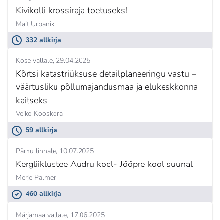
Kivikolli krossiraja toetuseks!
Mait Urbanik
332 allkirja
Kose vallale
29.04.2025
Kõrtsi katastriüksuse detailplaneeringu vastu –
väärtusliku põllumajandusmaa ja elukeskkonna
kaitseks
Veiko Kooskora
59 allkirja
Pärnu linnale
10.07.2025
Kergliiklustee Audru kool- Jõõpre kool suunal
Merje Palmer
460 allkirja
Märjamaa vallale
17.06.2025