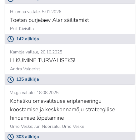
Hiiumaa vallale
5.01.2026
Toetan purjelaev Alar säilitamist
Priit Kivisilla
142 allkirja
Kambja vallale
20.10.2025
LIIKUMINE TURVALISEKS!
Andra Valgerist
135 allkirja
Valga vallale
18.08.2025
Kohaliku omavalitsuse eriplaneeringu
koostamise ja keskkonnamõju strateegilise
hindamise lõpetamine
Urho Veske; Jüri Noorsalu,
Urho Veske
303 allkirja