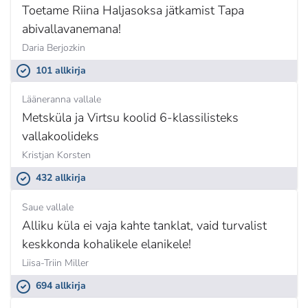
Toetame Riina Haljasoksa jätkamist Tapa
abivallavanemana!
Daria Berjozkin
101 allkirja
Lääneranna vallale
Metsküla ja Virtsu koolid 6-klassilisteks
vallakoolideks
Kristjan Korsten
432 allkirja
Saue vallale
Alliku küla ei vaja kahte tanklat, vaid turvalist
keskkonda kohalikele elanikele!
Liisa-Triin Miller
694 allkirja