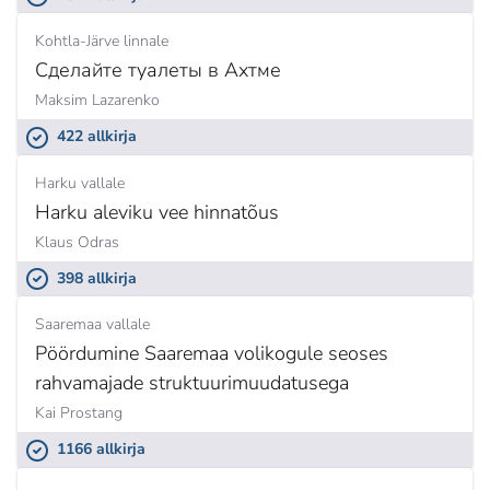
Kohtla-Järve linnale
Сделайте туалеты в Ахтме
Maksim Lazarenko
422 allkirja
Harku vallale
Harku aleviku vee hinnatõus
Klaus Odras
398 allkirja
Saaremaa vallale
Pöördumine Saaremaa volikogule seoses
rahvamajade struktuurimuudatusega
Kai Prostang
1166 allkirja