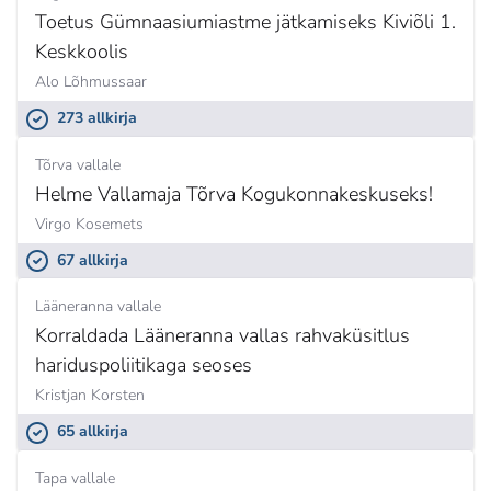
Toetus Gümnaasiumiastme jätkamiseks Kiviõli 1.
Keskkoolis
Alo Lõhmussaar
273 allkirja
Tõrva vallale
Helme Vallamaja Tõrva Kogukonnakeskuseks!
Virgo Kosemets
67 allkirja
Lääneranna vallale
Korraldada Lääneranna vallas rahvaküsitlus
hariduspoliitikaga seoses
Kristjan Korsten
65 allkirja
Tapa vallale