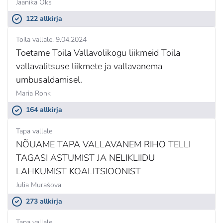
Jaanika Oks
122 allkirja
Toila vallale
9.04.2024
Toetame Toila Vallavolikogu liikmeid Toila
vallavalitsuse liikmete ja vallavanema
umbusaldamisel.
Maria Ronk
164 allkirja
Tapa vallale
NÕUAME TAPA VALLAVANEM RIHO TELLI
TAGASI ASTUMIST JA NELIKLIIDU
LAHKUMIST KOALITSIOONIST
Julia Murašova
273 allkirja
Tapa vallale