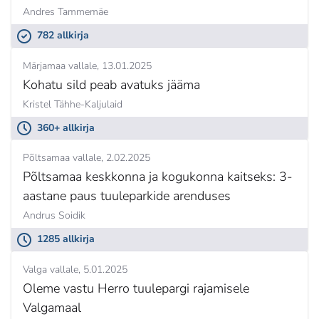
Andres Tammemäe
782 allkirja
Märjamaa vallale
13.01.2025
Kohatu sild peab avatuks jääma
Kristel Tähhe-Kaljulaid
360+ allkirja
Põltsamaa vallale
2.02.2025
Põltsamaa keskkonna ja kogukonna kaitseks: 3-
aastane paus tuuleparkide arenduses
Andrus Soidik
1285 allkirja
Valga vallale
5.01.2025
Oleme vastu Herro tuulepargi rajamisele
Valgamaal