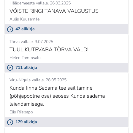
Häädemeeste vallale
26.03.2025
VÕISTE RINGI TÄNAVA VALGUSTUS
Aulis Kuusemäe
42 allkirja
Tõrva vallale
3.07.2025
TUULIKUTEVABA TÕRVA VALD!
Helen Tammsalu
711 allkirja
Viru-Nigula vallale
28.05.2025
Kunda linna Sadama tee säilitamine
(põhjapoolne osa) seoses Kunda sadama
laiendamisega.
Elis Riispapp
179 allkirja