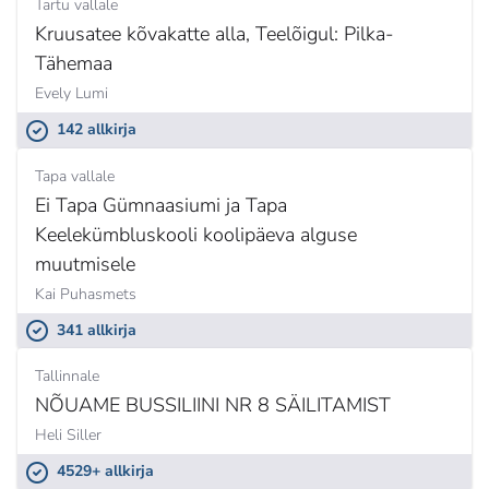
Tartu vallale
Kruusatee kõvakatte alla, Teelõigul: Pilka-
Tähemaa
Evely Lumi
142 allkirja
Tapa vallale
Ei Tapa Gümnaasiumi ja Tapa
Keelekümbluskooli koolipäeva alguse
muutmisele
Kai Puhasmets
341 allkirja
Tallinnale
NÕUAME BUSSILIINI NR 8 SÄILITAMIST
Heli Siller
4529+ allkirja