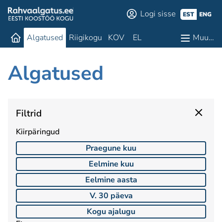
Logi sisse
EST
ENG
Algatused
Riigikogu
KOV
EL
Muu…
Algatused
Filtrid
Kiirpäringud
Praegune kuu
Eelmine kuu
Eelmine aasta
V. 30 päeva
Kogu ajalugu