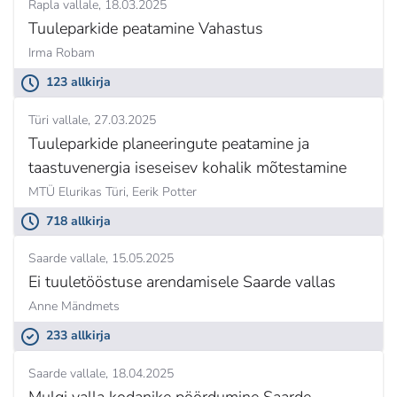
Rapla vallale
18.03.2025
Tuuleparkide peatamine Vahastus
Irma Robam
123 allkirja
Türi vallale
27.03.2025
Tuuleparkide planeeringute peatamine ja
taastuvenergia iseseisev kohalik mõtestamine
MTÜ Elurikas Türi,
Eerik Potter
718 allkirja
Saarde vallale
15.05.2025
Ei tuuletööstuse arendamisele Saarde vallas
Anne Mändmets
233 allkirja
Saarde vallale
18.04.2025
Mulgi valla kodanike pöördumine Saarde