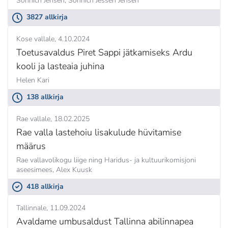
Sonnich Jensen,
Sonnich Jessen Jensen
3827 allkirja
Kose vallale
4.10.2024
Toetusavaldus Piret Sappi jätkamiseks Ardu
kooli ja lasteaia juhina
Helen Kari
138 allkirja
Rae vallale
18.02.2025
Rae valla lastehoiu lisakulude hüvitamise
määrus
Rae vallavolikogu liige ning Haridus- ja kultuurikomisjoni
aseesimees,
Alex Kuusk
418 allkirja
Tallinnale
11.09.2024
Avaldame umbusaldust Tallinna abilinnapea