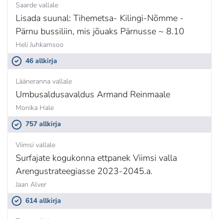
Saarde vallale
Lisada suunal: Tihemetsa- Kilingi-Nõmme -
Pärnu bussiliin, mis jõuaks Pärnusse ~ 8.10
Heli Juhkamsoo
46 allkirja
Lääneranna vallale
Umbusaldusavaldus Armand Reinmaale
Monika Hale
757 allkirja
Viimsi vallale
Surfajate kogukonna ettpanek Viimsi valla
Arengustrateegiasse 2023-2045.a.
Jaan Alver
614 allkirja