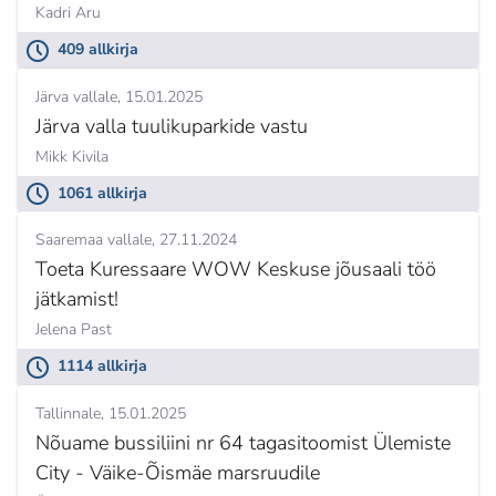
Kadri Aru
409 allkirja
Järva vallale
15.01.2025
Järva valla tuulikuparkide vastu
Mikk Kivila
1061 allkirja
Saaremaa vallale
27.11.2024
Toeta Kuressaare WOW Keskuse jõusaali töö
jätkamist!
Jelena Past
1114 allkirja
Tallinnale
15.01.2025
Nõuame bussiliini nr 64 tagasitoomist Ülemiste
City - Väike-Õismäe marsruudile