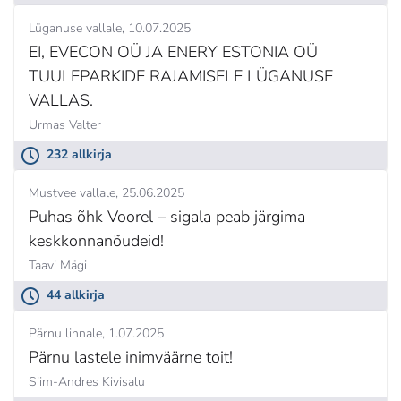
Lüganuse vallale
10.07.2025
EI, EVECON OÜ JA ENERY ESTONIA OÜ
TUULEPARKIDE RAJAMISELE LÜGANUSE
VALLAS.
Urmas Valter
232 allkirja
Mustvee vallale
25.06.2025
Puhas õhk Voorel – sigala peab järgima
keskkonnanõudeid!
Taavi Mägi
44 allkirja
Pärnu linnale
1.07.2025
Pärnu lastele inimväärne toit!
Siim-Andres Kivisalu