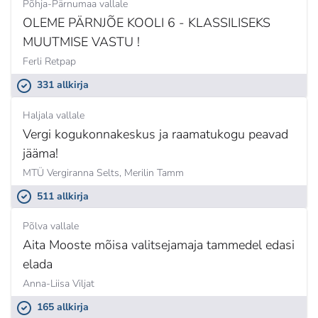
Põhja-Pärnumaa vallale
OLEME PÄRNJÕE KOOLI 6 - KLASSILISEKS
MUUTMISE VASTU !
Ferli Retpap
331 allkirja
Haljala vallale
Vergi kogukonnakeskus ja raamatukogu peavad
jääma!
MTÜ Vergiranna Selts,
Merilin Tamm
511 allkirja
Põlva vallale
Aita Mooste mõisa valitsejamaja tammedel edasi
elada
Anna-Liisa Viljat
165 allkirja