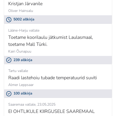
Kristjan Järvanile
Oliver Hainsalu
5002 allkirja
Lääne-Harju vallale
Toetame koorilaulu jätkumist Laulasmaal,
toetame Mall Türki.
Kairi Õunapuu
239 allkirja
Tartu vallale
Raadi lastehoiu tubade temperatuurid suviti
Almer Leppsaar
100 allkirja
Saaremaa vallale
23.05.2025
EI OHTLIKULE KIIRGUSELE SAAREMAAL