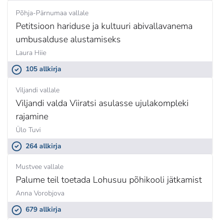
Põhja-Pärnumaa vallale
Petitsioon hariduse ja kultuuri abivallavanema
umbusalduse alustamiseks
Laura Hiie
105 allkirja
Viljandi vallale
Viljandi valda Viiratsi asulasse ujulakompleki
rajamine
Ülo Tuvi
264 allkirja
Mustvee vallale
Palume teil toetada Lohusuu põhikooli jätkamist
Anna Vorobjova
679 allkirja