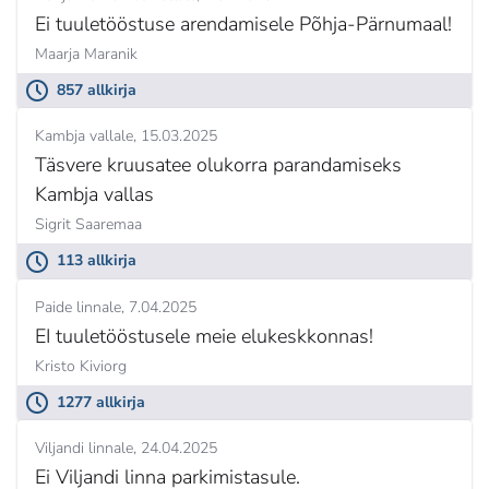
Ei tuuletööstuse arendamisele Põhja-Pärnumaal!
Maarja Maranik
857 allkirja
Kambja vallale
15.03.2025
Täsvere kruusatee olukorra parandamiseks
Kambja vallas
Sigrit Saaremaa
113 allkirja
Paide linnale
7.04.2025
EI tuuletööstusele meie elukeskkonnas!
Kristo Kiviorg
1277 allkirja
Viljandi linnale
24.04.2025
Ei Viljandi linna parkimistasule.