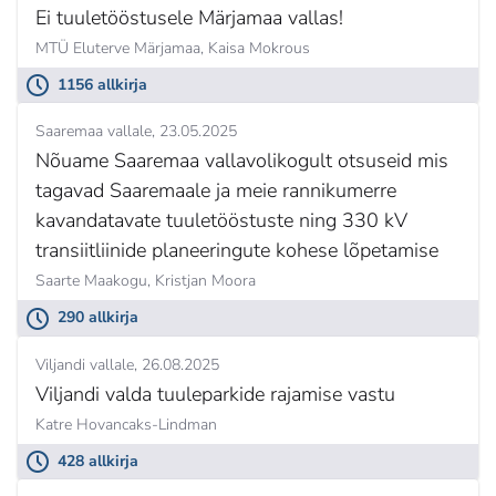
Ei tuuletööstusele Märjamaa vallas!
MTÜ Eluterve Märjamaa,
Kaisa Mokrous
1156 allkirja
Saaremaa vallale
23.05.2025
Nõuame Saaremaa vallavolikogult otsuseid mis
tagavad Saaremaale ja meie rannikumerre
kavandatavate tuuletööstuste ning 330 kV
transiitliinide planeeringute kohese lõpetamise
Saarte Maakogu,
Kristjan Moora
290 allkirja
Viljandi vallale
26.08.2025
Viljandi valda tuuleparkide rajamise vastu
Katre Hovancaks-Lindman
428 allkirja