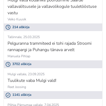
vallavalitsusele ja vallavolikogule tuuletööstuse
vastu
Veiko Kuusik
214 allkirja
Tallinnale
25.03.2025
Pelguranna trammiteed ei tohi rajada Stroomi
rannapargi ja Puhangu tänava arvelt
Manuela Pihlap
3702 allkirja
Mulgi vallale
23.09.2025
Tuulikute vaba Mulgi vald!
Reet Joosing
1141 allkirja
Põhja-Pärnumaa vallale
7.04.2025