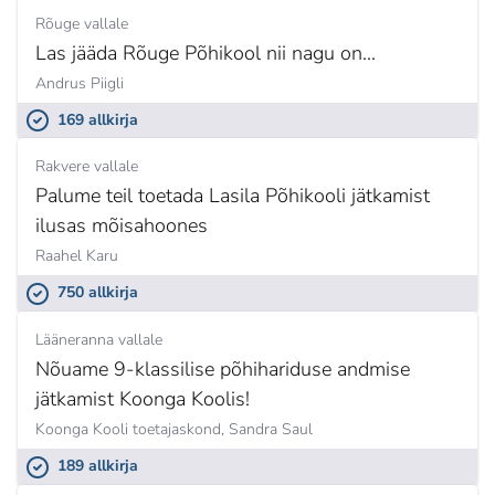
Rõuge vallale
Las jääda Rõuge Põhikool nii nagu on...
Andrus Piigli
169 allkirja
Rakvere vallale
Palume teil toetada Lasila Põhikooli jätkamist
ilusas mõisahoones
Raahel Karu
750 allkirja
Lääneranna vallale
Nõuame 9-klassilise põhihariduse andmise
jätkamist Koonga Koolis!
Koonga Kooli toetajaskond,
Sandra Saul
189 allkirja