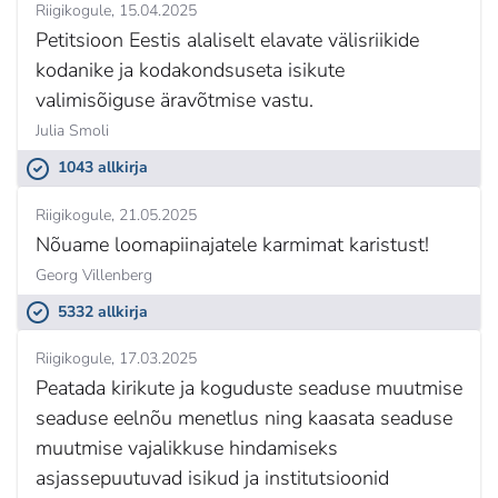
Riigikogule
15.04.2025
Petitsioon Eestis alaliselt elavate välisriikide
kodanike ja kodakondsuseta isikute
valimisõiguse äravõtmise vastu.
Julia Smoli
1043 allkirja
Riigikogule
21.05.2025
Nõuame loomapiinajatele karmimat karistust!
Georg Villenberg
5332 allkirja
Riigikogule
17.03.2025
Peatada kirikute ja koguduste seaduse muutmise
seaduse eelnõu menetlus ning kaasata seaduse
muutmise vajalikkuse hindamiseks
asjassepuutuvad isikud ja institutsioonid