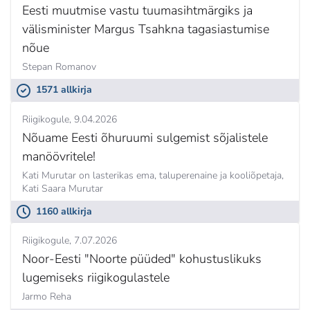
Eesti muutmise vastu tuumasihtmärgiks ja
välisminister Margus Tsahkna tagasiastumise
nõue
Stepan Romanov
1571 allkirja
Riigikogule
9.04.2026
Nõuame Eesti õhuruumi sulgemist sõjalistele
manöövritele!
Kati Murutar on lasterikas ema, taluperenaine ja kooliõpetaja,
Kati Saara Murutar
1160 allkirja
Riigikogule
7.07.2026
Noor-Eesti "Noorte püüded" kohustuslikuks
lugemiseks riigikogulastele
Jarmo Reha