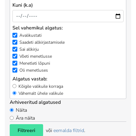
Kuni (k.a)
Sel vahemikul algatus:
Avalikustati
Saadeti allkirjastamisele
Sai allkirju
Võeti menetlusse
Menetleti lõpuni
Oli menetluses
Algatus vastab:
Kõigile valikuile korraga
Vähemalt ühele valikule
Arhiveeritud algatused
Näita
Ära näita
Filtreeri
või
eemalda filtrid
.