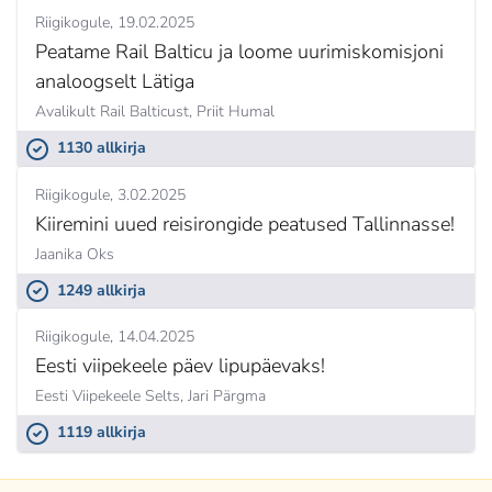
Riigikogule
19.02.2025
Peatame Rail Balticu ja loome uurimiskomisjoni
analoogselt Lätiga
Avalikult Rail Balticust,
Priit Humal
1130 allkirja
Riigikogule
3.02.2025
Kiiremini uued reisirongide peatused Tallinnasse!
Jaanika Oks
1249 allkirja
Riigikogule
14.04.2025
Eesti viipekeele päev lipupäevaks!
Eesti Viipekeele Selts,
Jari Pärgma
1119 allkirja