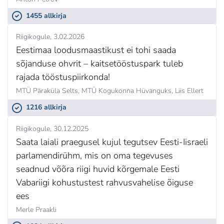
1455 allkirja
Riigikogule
3.02.2026
Eestimaa loodusmaastikust ei tohi saada
sõjanduse ohvrit – kaitsetööstuspark tuleb
rajada tööstuspiirkonda!
MTÜ Päraküla Selts, MTÜ Kogukonna Hüvanguks,
Liis Ellert
1216 allkirja
Riigikogule
30.12.2025
Saata laiali praegusel kujul tegutsev Eesti-Iisraeli
parlamendirühm, mis on oma tegevuses
seadnud võõra riigi huvid kõrgemale Eesti
Vabariigi kohustustest rahvusvahelise õiguse
ees
Merle Praakli