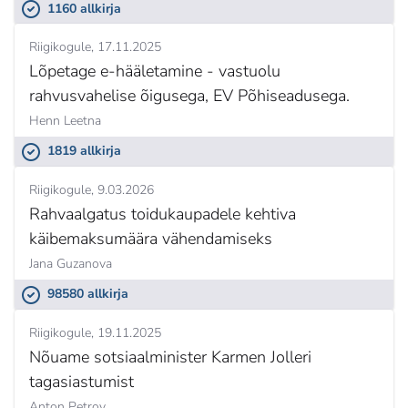
1160 allkirja
Riigikogule
17.11.2025
Lõpetage e-hääletamine - vastuolu
rahvusvahelise õigusega, EV Põhiseadusega.
Henn Leetna
1819 allkirja
Riigikogule
9.03.2026
Rahvaalgatus toidukaupadele kehtiva
käibemaksumäära vähendamiseks
Jana Guzanova
98580 allkirja
Riigikogule
19.11.2025
Nõuame sotsiaalminister Karmen Jolleri
tagasiastumist
Anton Petrov