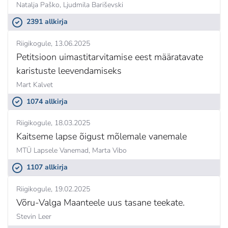
Natalja Paško,
Ljudmila Bariševski
2391 allkirja
Riigikogule
13.06.2025
Petitsioon uimastitarvitamise eest määratavate
karistuste leevendamiseks
Mart Kalvet
1074 allkirja
Riigikogule
18.03.2025
Kaitseme lapse õigust mõlemale vanemale
MTÜ Lapsele Vanemad,
Marta Vibo
1107 allkirja
Riigikogule
19.02.2025
Võru-Valga Maanteele uus tasane teekate.
Stevin Leer