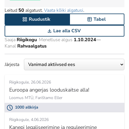
Leitud
50
algatust.
Vaata kõiki algatusi
.
Ruudustik
Tabel
Lae alla CSV
Saaja
Riigikogu
Menetluse algus
1.10.2024
—
Kanal
Rahvaalgatus
Järjesta
Riigikogule
26.06.2026
Euroopa angerjas looduskaitse alla!
Loomus MTÜ,
Farištamo Eller
1000 allkirja
Riigikogule
4.06.2026
Kanepi legaliseerimine ja reguleerimine