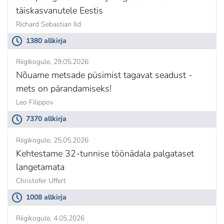
täiskasvanutele Eestis
Richard Sebastian Ild
1380 allkirja
Riigikogule
29.05.2026
Nõuame metsade püsimist tagavat seadust -
mets on pärandamiseks!
Leo Filippov
7370 allkirja
Riigikogule
25.05.2026
Kehtestame 32-tunnise töönädala palgataset
langetamata
Christofer Uffert
1008 allkirja
Riigikogule
4.05.2026