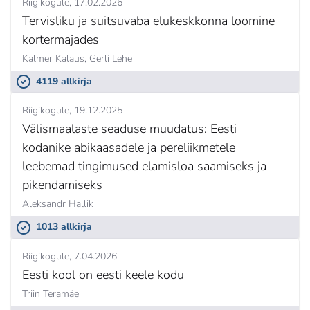
Riigikogule
17.02.2026
Tervisliku ja suitsuvaba elukeskkonna loomine
kortermajades
Kalmer Kalaus,
Gerli Lehe
4119 allkirja
Riigikogule
19.12.2025
Välismaalaste seaduse muudatus: Eesti
kodanike abikaasadele ja pereliikmetele
leebemad tingimused elamisloa saamiseks ja
pikendamiseks
Aleksandr Hallik
1013 allkirja
Riigikogule
7.04.2026
Eesti kool on eesti keele kodu
Triin Teramäe