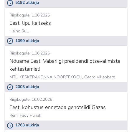
5192 allkirja
Riigikogule
1.06.2026
Eesti lipu kaitseks
Heino Rull
1099 allkirja
Riigikogule
1.06.2026
Nõuame Eesti Vabariigi presidendi otsevalimiste
kehtestamist!
MTÜ KESKERAKONNA NOORTEKOGU,
Georg Villenberg
2003 allkirja
Riigikogule
16.02.2026
Eesti kohustus ennetada genotsiidi Gazas
Remi Fady Punak
1763 allkirja