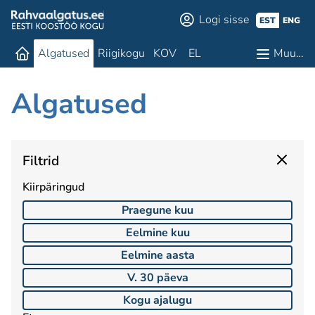
Logi sisse
EST
ENG
Algatused
Riigikogu
KOV
EL
Muu…
Algatused
Filtrid
Kiirpäringud
Praegune kuu
Eelmine kuu
Eelmine aasta
V. 30 päeva
Kogu ajalugu