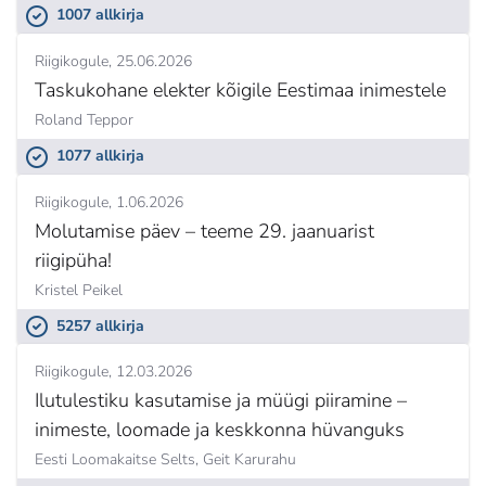
1007 allkirja
Riigikogule
25.06.2026
Taskukohane elekter kõigile Eestimaa inimestele
Roland Teppor
1077 allkirja
Riigikogule
1.06.2026
Molutamise päev – teeme 29. jaanuarist
riigipüha!
Kristel Peikel
5257 allkirja
Riigikogule
12.03.2026
Ilutulestiku kasutamise ja müügi piiramine –
inimeste, loomade ja keskkonna hüvanguks
Eesti Loomakaitse Selts,
Geit Karurahu