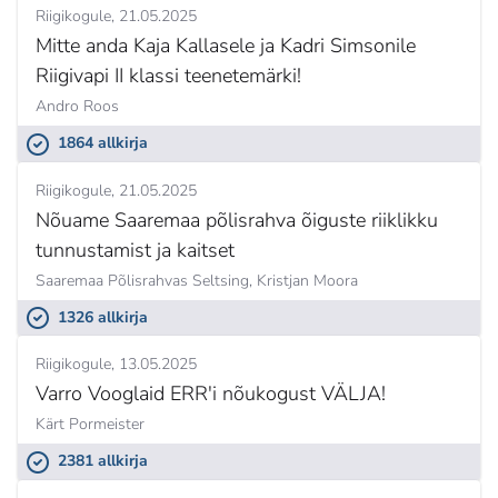
Riigikogule
21.05.2025
Mitte anda Kaja Kallasele ja Kadri Simsonile
Riigivapi II klassi teenetemärki!
Andro Roos
1864 allkirja
Riigikogule
21.05.2025
Nõuame Saaremaa põlisrahva õiguste riiklikku
tunnustamist ja kaitset
Saaremaa Põlisrahvas Seltsing,
Kristjan Moora
1326 allkirja
Riigikogule
13.05.2025
Varro Vooglaid ERR'i nõukogust VÄLJA!
Kärt Pormeister
2381 allkirja