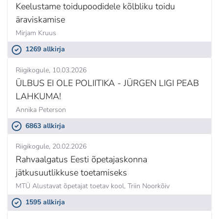
Keelustame toidupoodidele kõlbliku toidu
äraviskamise
Mirjam Kruus
1269 allkirja
Riigikogule
10.03.2026
ÜLBUS EI OLE POLIITIKA - JÜRGEN LIGI PEAB
LAHKUMA!
Annika Peterson
6863 allkirja
Riigikogule
20.02.2026
Rahvaalgatus Eesti õpetajaskonna
jätkusuutlikkuse toetamiseks
MTÜ Alustavat õpetajat toetav kool,
Triin Noorkõiv
1595 allkirja