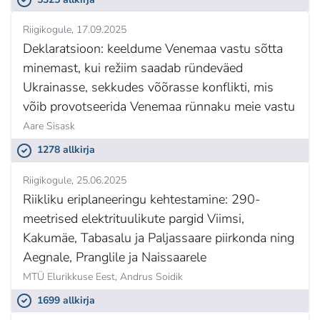
Riigikogule
17.09.2025
Deklaratsioon: keeldume Venemaa vastu sõtta
minemast, kui režiim saadab ründeväed
Ukrainasse, sekkudes võõrasse konflikti, mis
võib provotseerida Venemaa rünnaku meie vastu
Aare Sisask
1278 allkirja
Riigikogule
25.06.2025
Riikliku eriplaneeringu kehtestamine: 290-
meetrised elektrituulikute pargid Viimsi,
Kakumäe, Tabasalu ja Paljassaare piirkonda ning
Aegnale, Pranglile ja Naissaarele
MTÜ Elurikkuse Eest,
Andrus Soidik
1699 allkirja