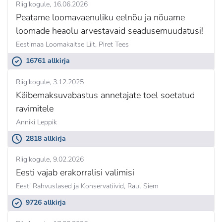
Riigikogule
16.06.2026
Peatame loomavaenuliku eelnõu ja nõuame
loomade heaolu arvestavaid seadusemuudatusi!
Eestimaa Loomakaitse Liit,
Piret Tees
16761 allkirja
Riigikogule
3.12.2025
Käibemaksuvabastus annetajate toel soetatud
ravimitele
Anniki Leppik
2818 allkirja
Riigikogule
9.02.2026
Eesti vajab erakorralisi valimisi
Eesti Rahvuslased ja Konservatiivid,
Raul Siem
9726 allkirja