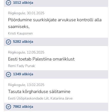
1012 allkirja
Riigikogule
30.01.2025
Pöördumine suurkiskjate arvukuse kontrolli alla
saamiseks,
Kristi Kauponen
5282 allkirja
Riigikogule
12.05.2025
Eesti toetab Palestiina omariiklust
Remi Fady Punak
1349 allkirja
Riigikogule
13.02.2025
Tasuta kõrghariduse säilitamine
Eesti Üliõpilaskondade Liit,
Katariina Järve
7862 allkirja