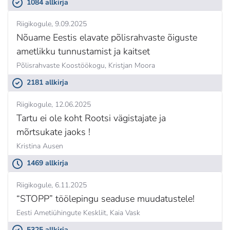
1084 allkirja
Riigikogule
9.09.2025
Nõuame Eestis elavate põlisrahvaste õiguste
ametlikku tunnustamist ja kaitset
Põlisrahvaste Koostöökogu,
Kristjan Moora
2181 allkirja
Riigikogule
12.06.2025
Tartu ei ole koht Rootsi vägistajate ja
mõrtsukate jaoks !
Kristina Ausen
1469 allkirja
Riigikogule
6.11.2025
“STOPP” töölepingu seaduse muudatustele!
Eesti Ametiühingute Keskliit,
Kaia Vask
5325 allkirja