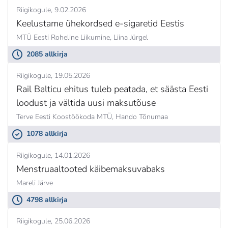
Riigikogule
9.02.2026
Keelustame ühekordsed e-sigaretid Eestis
MTÜ Eesti Roheline Liikumine,
Liina Jürgel
2085 allkirja
Riigikogule
19.05.2026
Rail Balticu ehitus tuleb peatada, et säästa Eesti
loodust ja vältida uusi maksutõuse
Terve Eesti Koostöökoda MTÜ,
Hando Tõnumaa
1078 allkirja
Riigikogule
14.01.2026
Menstruaaltooted käibemaksuvabaks
Mareli Järve
4798 allkirja
Riigikogule
25.06.2026