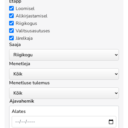
Etapp
Loomisel
Allkirjastamisel
Riigikogus
Valitsusasutuses
Järelkaja
Saaja
Menetleja
Menetluse tulemus
Ajavahemik
Alates