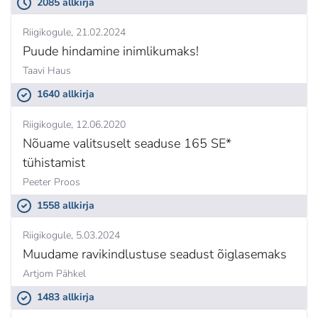
2085 allkirja
Riigikogule
21.02.2024
Puude hindamine inimlikumaks!
Taavi Haus
1640 allkirja
Riigikogule
12.06.2020
Nõuame valitsuselt seaduse 165 SE*
tühistamist
Peeter Proos
1558 allkirja
Riigikogule
5.03.2024
Muudame ravikindlustuse seadust õiglasemaks
Artjom Pähkel
1483 allkirja