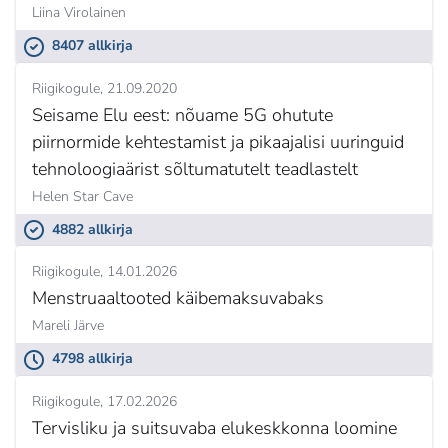
Liina Virolainen
8407 allkirja
Riigikogule
21.09.2020
Seisame Elu eest: nõuame 5G ohutute
piirnormide kehtestamist ja pikaajalisi uuringuid
tehnoloogiaärist sõltumatutelt teadlastelt
Helen Star Cave
4882 allkirja
Riigikogule
14.01.2026
Menstruaaltooted käibemaksuvabaks
Mareli Järve
4798 allkirja
Riigikogule
17.02.2026
Tervisliku ja suitsuvaba elukeskkonna loomine