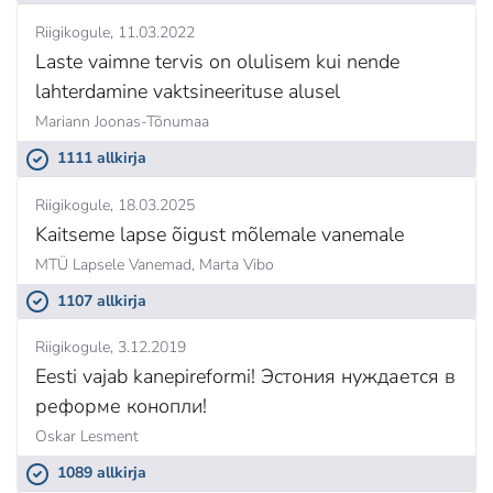
Riigikogule
11.03.2022
Laste vaimne tervis on olulisem kui nende
lahterdamine vaktsineerituse alusel
Mariann Joonas-Tõnumaa
1111 allkirja
Riigikogule
18.03.2025
Kaitseme lapse õigust mõlemale vanemale
MTÜ Lapsele Vanemad,
Marta Vibo
1107 allkirja
Riigikogule
3.12.2019
Eesti vajab kanepireformi! Эстония нуждается в
реформе конопли!
Oskar Lesment
1089 allkirja