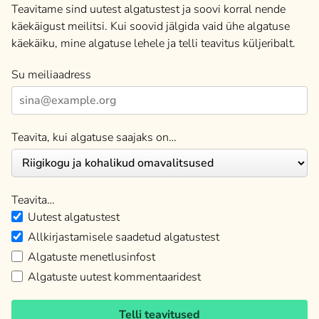
Teavitame sind uutest algatustest ja soovi korral nende
käekäigust meilitsi. Kui soovid jälgida vaid ühe algatuse
käekäiku, mine algatuse lehele ja telli teavitus küljeribalt.
Su meiliaadress
Teavita, kui algatuse saajaks on…
Teavita…
Uutest algatustest
Allkirjastamisele saadetud algatustest
Algatuste menetlusinfost
Algatuste uutest kommentaaridest
Telli teavitused