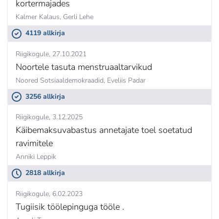
kortermajades
Kalmer Kalaus,
Gerli Lehe
4119 allkirja
Riigikogule
27.10.2021
Noortele tasuta menstruaaltarvikud
Noored Sotsiaaldemokraadid,
Eveliis Padar
3256 allkirja
Riigikogule
3.12.2025
Käibemaksuvabastus annetajate toel soetatud
ravimitele
Anniki Leppik
2818 allkirja
Riigikogule
6.02.2023
Tugiisik töölepinguga tööle .