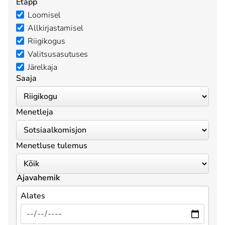
Etapp
Loomisel
Allkirjastamisel
Riigikogus
Valitsusasutuses
Järelkaja
Saaja
Menetleja
Menetluse tulemus
Ajavahemik
Alates