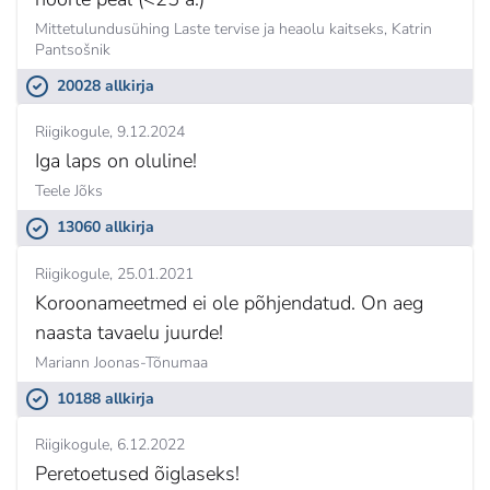
Mittetulundusühing Laste tervise ja heaolu kaitseks,
Katrin
Pantsošnik
20028 allkirja
Riigikogule
9.12.2024
Iga laps on oluline!
Teele Jõks
13060 allkirja
Riigikogule
25.01.2021
Koroonameetmed ei ole põhjendatud. On aeg
naasta tavaelu juurde!
Mariann Joonas-Tõnumaa
10188 allkirja
Riigikogule
6.12.2022
Peretoetused õiglaseks!