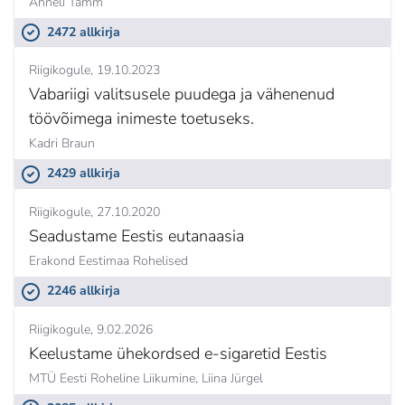
Anneli Tamm
2472 allkirja
Riigikogule
19.10.2023
Vabariigi valitsusele puudega ja vähenenud
töövõimega inimeste toetuseks.
Kadri Braun
2429 allkirja
Riigikogule
27.10.2020
Seadustame Eestis eutanaasia
Erakond Eestimaa Rohelised
2246 allkirja
Riigikogule
9.02.2026
Keelustame ühekordsed e-sigaretid Eestis
MTÜ Eesti Roheline Liikumine,
Liina Jürgel