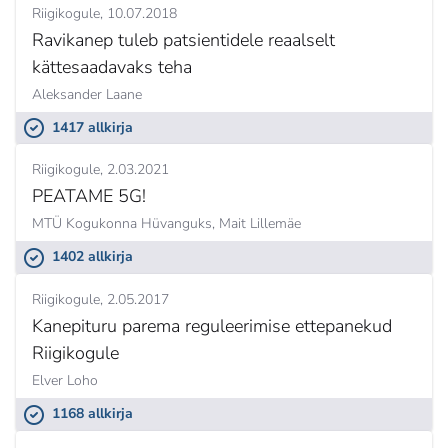
Riigikogule
10.07.2018
Ravikanep tuleb patsientidele reaalselt
kättesaadavaks teha
Aleksander Laane
1417 allkirja
Riigikogule
2.03.2021
PEATAME 5G!
MTÜ Kogukonna Hüvanguks,
Mait Lillemäe
1402 allkirja
Riigikogule
2.05.2017
Kanepituru parema reguleerimise ettepanekud
Riigikogule
Elver Loho
1168 allkirja