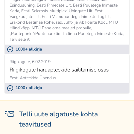
Esindusühing, Eesti Pimedate Liit, Eesti Puuetega Inimeste
Koda, Eesti Sclerosis Multiplexi Ühingute Liit, Eesti
Vaegkuuljate Liit, Eesti Vaimupuudega Inimeste Tugiliit,
Erakond Eestimaa Rohelised, Juht- ja Abikoerte Kool, MTÜ
Händikäpp, MTÜ Pane oma meeled proovile,
„Puutepunkt“/Puutepunktid, Tallinna Puuetega Inimeste Koda,
Terviseleht
1000+ allkirja
Riigikogule
6.02.2019
Riigikogule haruapteekide säilitamise osas
Eesti Apteekide Ühendus
1000+ allkirja
Telli uute algatuste kohta
teavitused