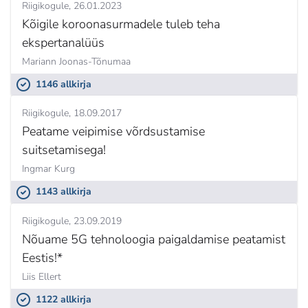
Riigikogule
26.01.2023
Kõigile koroonasurmadele tuleb teha
ekspertanalüüs
Mariann Joonas-Tõnumaa
1146 allkirja
Riigikogule
18.09.2017
Peatame veipimise võrdsustamise
suitsetamisega!
Ingmar Kurg
1143 allkirja
Riigikogule
23.09.2019
Nõuame 5G tehnoloogia paigaldamise peatamist
Eestis!*
Liis Ellert
1122 allkirja