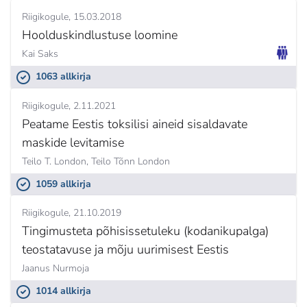
Riigikogule
15.03.2018
Hoolduskindlustuse loomine
Kai Saks
1063 allkirja
Riigikogule
2.11.2021
Peatame Eestis toksilisi aineid sisaldavate
maskide levitamise
Teilo T. London,
Teilo Tõnn London
1059 allkirja
Riigikogule
21.10.2019
Tingimusteta põhisissetuleku (kodanikupalga)
teostatavuse ja mõju uurimisest Eestis
Jaanus Nurmoja
1014 allkirja