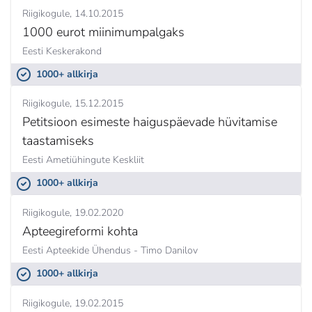
Riigikogule
14.10.2015
1000 eurot miinimumpalgaks
Eesti Keskerakond
1000+ allkirja
Riigikogule
15.12.2015
Petitsioon esimeste haiguspäevade hüvitamise
taastamiseks
Eesti Ametiühingute Keskliit
1000+ allkirja
Riigikogule
19.02.2020
Apteegireformi kohta
Eesti Apteekide Ühendus - Timo Danilov
1000+ allkirja
Riigikogule
19.02.2015