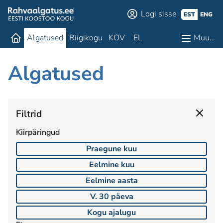
Logi sisse
EST
ENG
Algatused
Riigikogu
KOV
EL
Muu…
Algatused
Filtrid
Kiirpäringud
Praegune kuu
Eelmine kuu
Eelmine aasta
V. 30 päeva
Kogu ajalugu