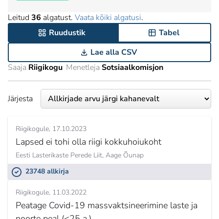
Leitud
36
algatust.
Vaata kõiki algatusi
.
Ruudustik
Tabel
Lae alla CSV
Saaja
Riigikogu
Menetleja
Sotsiaalkomisjon
Järjesta
Riigikogule
17.10.2023
Lapsed ei tohi olla riigi kokkuhoiukoht
Eesti Lasterikaste Perede Liit,
Aage Õunap
23748 allkirja
Riigikogule
11.03.2022
Peatage Covid-19 massvaktsineerimine laste ja
noorte peal (<25 a.)