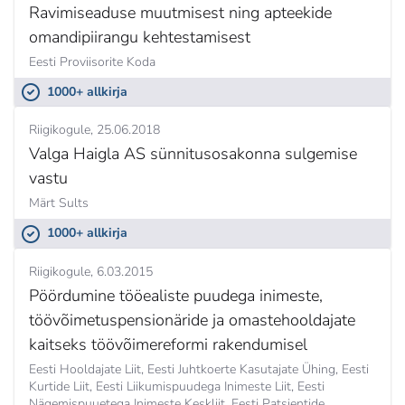
Ravimiseaduse muutmisest ning apteekide
omandipiirangu kehtestamisest
Eesti Proviisorite Koda
1000+ allkirja
Riigikogule
25.06.2018
Valga Haigla AS sünnitusosakonna sulgemise
vastu
Märt Sults
1000+ allkirja
Riigikogule
6.03.2015
Pöördumine tööealiste puudega inimeste,
töövõimetuspensionäride ja omastehooldajate
kaitseks töövõimereformi rakendumisel
Eesti Hooldajate Liit, Eesti Juhtkoerte Kasutajate Ühing, Eesti
Kurtide Liit, Eesti Liikumispuudega Inimeste Liit, Eesti
Nägemispuuetega Inimeste Keskliit, Eesti Patsientide