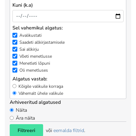
Kuni (k.a)
Sel vahemikul algatus:
Avalikustati
Saadeti allkirjastamisele
Sai allkirju
Võeti menetlusse
Menetleti lõpuni
Oli menetluses
Algatus vastab:
Kõigile valikuile korraga
Vähemalt ühele valikule
Arhiveeritud algatused
Näita
Ära näita
Filtreeri
või
eemalda filtrid
.