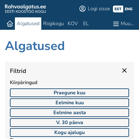
Logi sisse
EST
ENG
Algatused
Riigikogu
KOV
EL
Muu…
Algatused
Filtrid
Kiirpäringud
Praegune kuu
Eelmine kuu
Eelmine aasta
V. 30 päeva
Kogu ajalugu