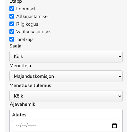
Etapp
Loomisel
Allkirjastamisel
Riigikogus
Valitsusasutuses
Järelkaja
Saaja
Menetleja
Menetluse tulemus
Ajavahemik
Alates