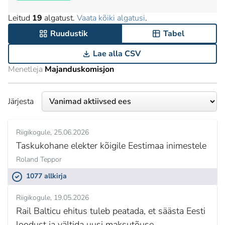
Leitud
19
algatust.
Vaata kõiki algatusi
.
Ruudustik
Tabel
Lae alla CSV
Menetleja
Majanduskomisjon
Järjesta
Riigikogule
25.06.2026
Taskukohane elekter kõigile Eestimaa inimestele
Roland Teppor
1077 allkirja
Riigikogule
19.05.2026
Rail Balticu ehitus tuleb peatada, et säästa Eesti
loodust ja vältida uusi maksutõuse