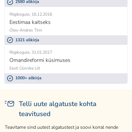
2580 allkirja
Riigikogule
16.12.2016
Eestimaa kaitseks
Olev-Andres Tinn
1321 allkirja
Riigikogule
31.01.2017
Omandireformi küsimuses
Eesti Üürnike Liit
1000+ allkirja
Telli uute algatuste kohta
teavitused
Teavitame sind uutest algatustest ja soovi korral nende