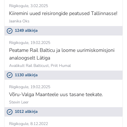
Riigikogule
3.02.2025
Kiiremini uued reisirongide peatused Tallinnasse!
Jaanika Oks
1249 allkirja
Riigikogule
19.02.2025
Peatame Rail Balticu ja loome uurimiskomisjoni
analoogselt Lätiga
Avalikult Rail Balticust,
Priit Humal
1130 allkirja
Riigikogule
19.02.2025
Võru-Valga Maanteele uus tasane teekate.
Stevin Leer
1012 allkirja
Riigikogule
8.12.2022