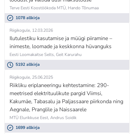
Terve Eesti Koostöökoda MTÜ,
Hando Tõnumaa
1078 allkirja
Riigikogule
12.03.2026
Ilutulestiku kasutamise ja müügi piiramine –
inimeste, loomade ja keskkonna hüvanguks
Eesti Loomakaitse Selts,
Geit Karurahu
5192 allkirja
Riigikogule
25.06.2025
Riikliku eriplaneeringu kehtestamine: 290-
meetrised elektrituulikute pargid Viimsi,
Kakumäe, Tabasalu ja Paljassaare piirkonda ning
Aegnale, Pranglile ja Naissaarele
MTÜ Elurikkuse Eest,
Andrus Soidik
1699 allkirja