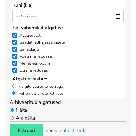
Kuni (k.a)
Sel vahemikul algatus:
Avalikustati
Saadeti allkirjastamisele
Sai allkirju
Võeti menetlusse
Menetleti lõpuni
Oli menetluses
Algatus vastab:
Kõigile valikuile korraga
Vähemalt ühele valikule
Arhiveeritud algatused
Näita
Ära näita
Filtreeri
või
eemalda filtrid
.