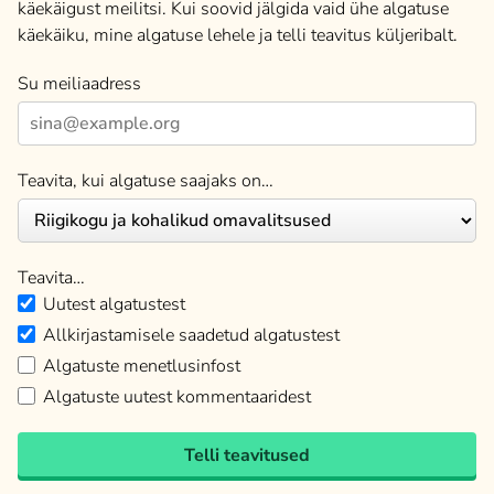
käekäigust meilitsi. Kui soovid jälgida vaid ühe algatuse
käekäiku, mine algatuse lehele ja telli teavitus küljeribalt.
Su meiliaadress
Teavita, kui algatuse saajaks on…
Teavita…
Uutest algatustest
Allkirjastamisele saadetud algatustest
Algatuste menetlusinfost
Algatuste uutest kommentaaridest
Telli teavitused