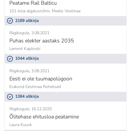
Peatame Rail Balticu
101-kirja algatusrühm,
Meelis Voolmaa
2189 allkirja
Riigikogule
3.08.2021
Puhas elekter aastaks 2035
Lemmit Kaplinski
1044 allkirja
Riigikogule
3.08.2021
Eesti ei ole tuumapolügoon
Erakond Eestimaa Rohelised
1384 allkirja
Riigikogule
16.12.2020
Õlitehase ehitusloa peatamine
Laura Kuusk