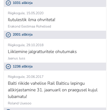
1031 allkirja
Riigikogule
15.05.2020
Ilutulestik ilma ohvriteta!
Erakond Eestimaa Rohelised
2001 allkirja
Riigikogule
29.10.2018
Liiklemine jalgratturitele ohutumaks
Jaanus Juss
1236 allkirja
Riigikogule
20.06.2017
Balti riikide vahelise Rail Balticu lepingu
allkirjastamine 31. jaanuaril on praegusel kujul
lubamatu!
Roland Uuesoo