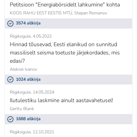
Petitsioon "Energiabörsidelt lahkumine" kohta
KOOS RAHU EEST EESTIS MTÜ,
Stepan Romanov
3574 allkirja
Riigikogule
4.05.2022
Hinnad tõusevad, Eesti elanikud on sunnitud
massiliselt seisma toetuste järjekordades, mis
edasi?
Aleksei Ivanov
1024 allkirja
Riigikogule
14.05.2024
Ilutulestiku laskmine ainult aastavahetusel!
Gerttu Blank
1688 allkirja
Riigikogule
12.10.2021