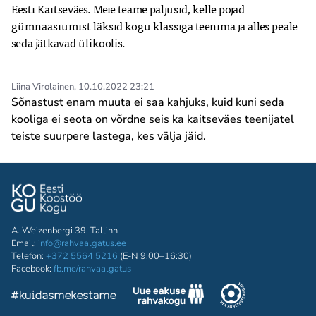
Eesti Kaitseväes. Meie teame paljusid, kelle pojad 
gümnaasiumist läksid kogu klassiga teenima ja alles peale 
seda jätkavad ülikoolis.
Liina Virolainen
,
10.10.2022 23:21
Sõnastust enam muuta ei saa kahjuks, kuid kuni seda
kooliga ei seota on võrdne seis ka kaitseväes teenijatel
teiste suurpere lastega, kes välja jäid.
A. Weizenbergi 39, Tallinn
Email:
info@rahvaalgatus.ee
Telefon:
+372 5564 5216
(E-N 9:00–16:30)
Facebook:
fb.me/rahvaalgatus