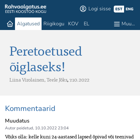
Logi sisse
EST
ENG
Algatused
Riigikogu
KOV
EL
Muu…
Peretoetused
õiglaseks!
Liina Virolainen,
Teele Jõks
,
7.10.2022
Kommentaarid
Muudatus
Autor peidetud
,
10.10.2022 23:04
Võiks olla: kelle kuni 24-aastased lapsed õpivad või teenivad 