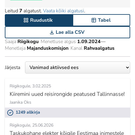
Leitud
7
algatust.
Vaata kõiki algatusi
.
Ruudustik
Tabel
Lae alla CSV
Saaja
Riigikogu
Menetluse algus
1.09.2024
—
Menetleja
Majanduskomisjon
Kanal
Rahvaalgatus
Järjesta
Riigikogule
3.02.2025
Kiiremini uued reisirongide peatused Tallinnasse!
Jaanika Oks
1249 allkirja
Riigikogule
25.06.2026
Taskukohane elekter kõigile Eestimaa inimestele