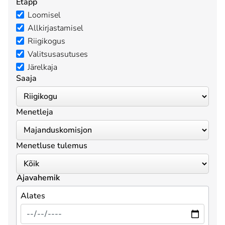
Etapp
Loomisel
Allkirjastamisel
Riigikogus
Valitsusasutuses
Järelkaja
Saaja
Menetleja
Menetluse tulemus
Ajavahemik
Alates