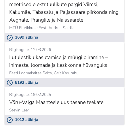
meetrised elektrituulikute pargid Viimsi,
Kakumäe, Tabasalu ja Paljassaare piirkonda ning
Aegnale, Pranglile ja Naissaarele
MTÜ Elurikkuse Eest,
Andrus Soidik
1699 allkirja
Riigikogule
12.03.2026
Ilutulestiku kasutamise ja müügi piiramine –
inimeste, loomade ja keskkonna hüvanguks
Eesti Loomakaitse Selts,
Geit Karurahu
5192 allkirja
Riigikogule
19.02.2025
Võru-Valga Maanteele uus tasane teekate.
Stevin Leer
1012 allkirja