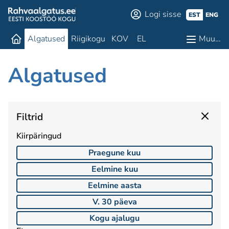
Logi sisse
EST
ENG
Algatused
Riigikogu
KOV
EL
Muu…
Algatused
Filtrid
Kiirpäringud
Praegune kuu
Eelmine kuu
Eelmine aasta
V. 30 päeva
Kogu ajalugu