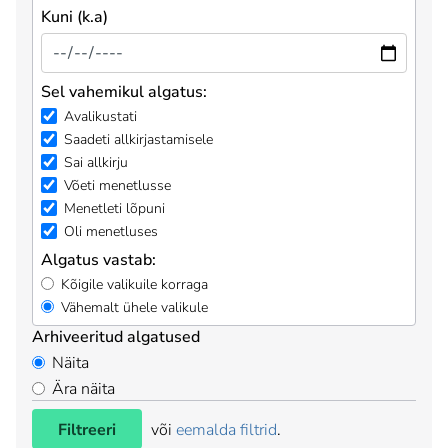
Kuni (k.a)
Sel vahemikul algatus:
Avalikustati
Saadeti allkirjastamisele
Sai allkirju
Võeti menetlusse
Menetleti lõpuni
Oli menetluses
Algatus vastab:
Kõigile valikuile korraga
Vähemalt ühele valikule
Arhiveeritud algatused
Näita
Ära näita
Filtreeri
või
eemalda filtrid
.