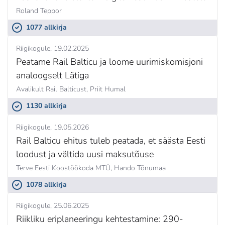
Roland Teppor
1077 allkirja
Riigikogule
19.02.2025
Peatame Rail Balticu ja loome uurimiskomisjoni
analoogselt Lätiga
Avalikult Rail Balticust,
Priit Humal
1130 allkirja
Riigikogule
19.05.2026
Rail Balticu ehitus tuleb peatada, et säästa Eesti
loodust ja vältida uusi maksutõuse
Terve Eesti Koostöökoda MTÜ,
Hando Tõnumaa
1078 allkirja
Riigikogule
25.06.2025
Riikliku eriplaneeringu kehtestamine: 290-