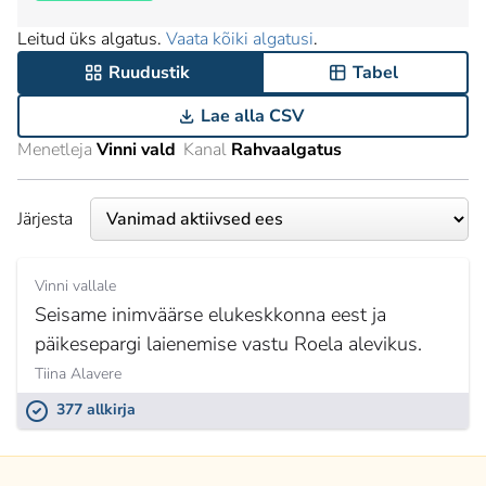
Leitud üks algatus.
Vaata kõiki algatusi
.
Ruudustik
Tabel
Lae alla CSV
Menetleja
Vinni vald
Kanal
Rahvaalgatus
Järjesta
Vinni vallale
Seisame inimväärse elukeskkonna eest ja
päikesepargi laienemise vastu Roela alevikus.
Tiina Alavere
377 allkirja