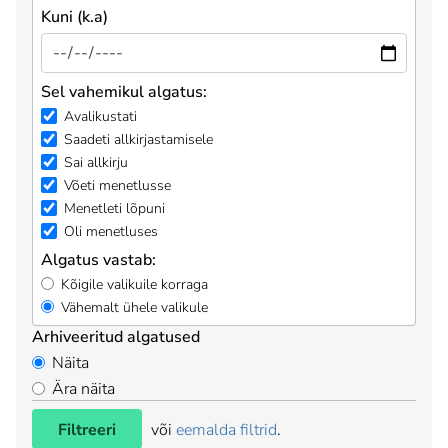
Kuni (k.a)
Sel vahemikul algatus:
Avalikustati
Saadeti allkirjastamisele
Sai allkirju
Võeti menetlusse
Menetleti lõpuni
Oli menetluses
Algatus vastab:
Kõigile valikuile korraga
Vähemalt ühele valikule
Arhiveeritud algatused
Näita
Ära näita
Filtreeri
või
eemalda filtrid
.