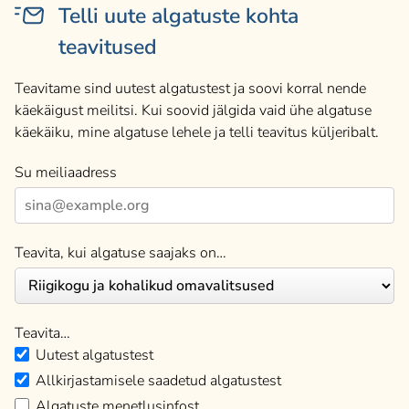
Telli uute algatuste kohta
teavitused
Teavitame sind uutest algatustest ja soovi korral nende
käekäigust meilitsi. Kui soovid jälgida vaid ühe algatuse
käekäiku, mine algatuse lehele ja telli teavitus küljeribalt.
Su meiliaadress
Teavita, kui algatuse saajaks on…
Teavita…
Uutest algatustest
Allkirjastamisele saadetud algatustest
Algatuste menetlusinfost