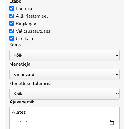
Etapp
Loomisel
Allkirjastamisel
Riigikogus
Valitsusasutuses
Järelkaja
Saaja
Menetleja
Menetluse tulemus
Ajavahemik
Alates