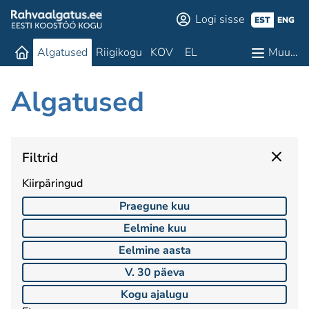
Logi sisse
EST
ENG
Algatused
Riigikogu
KOV
EL
Muu…
Algatused
Filtrid
Kiirpäringud
Praegune kuu
Eelmine kuu
Eelmine aasta
V. 30 päeva
Kogu ajalugu