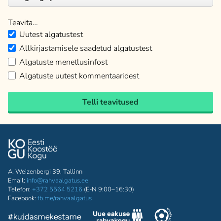
Teavita…
Uutest algatustest
Allkirjastamisele saadetud algatustest
Algatuste menetlusinfost
Algatuste uutest kommentaaridest
Telli teavitused
A. Weizenbergi 39, Tallinn
Email:
info@rahvaalgatus.ee
Telefon:
+372 5564 5216
(E-N 9:00–16:30)
Facebook:
fb.me/rahvaalgatus