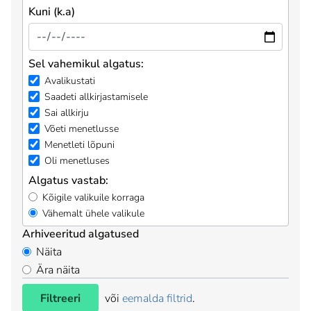
Kuni (k.a)
Sel vahemikul algatus:
Avalikustati
Saadeti allkirjastamisele
Sai allkirju
Võeti menetlusse
Menetleti lõpuni
Oli menetluses
Algatus vastab:
Kõigile valikuile korraga
Vähemalt ühele valikule
Arhiveeritud algatused
Näita
Ära näita
Filtreeri
või
eemalda filtrid
.