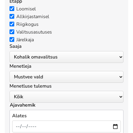
Etapp
Loomisel
Allkirjastamisel
Riigikogus
Valitsusasutuses
Järelkaja
Saaja
Menetleja
Menetluse tulemus
Ajavahemik
Alates