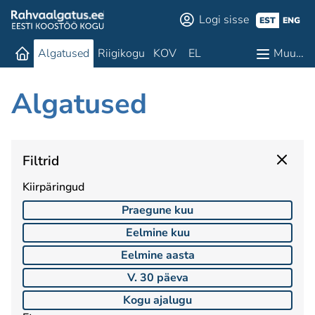
Logi sisse
EST
ENG
Algatused
Riigikogu
KOV
EL
Muu…
Algatused
Filtrid
Kiirpäringud
Praegune kuu
Eelmine kuu
Eelmine aasta
V. 30 päeva
Kogu ajalugu