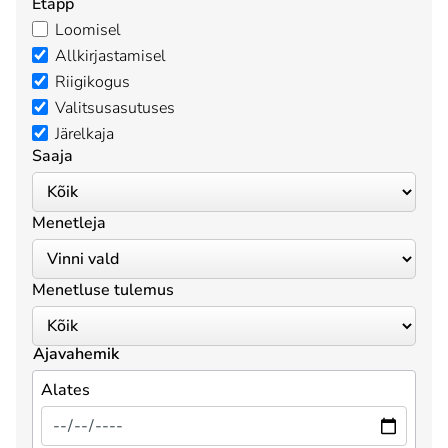
Etapp
Loomisel
Allkirjastamisel
Riigikogus
Valitsusasutuses
Järelkaja
Saaja
Menetleja
Menetluse tulemus
Ajavahemik
Alates