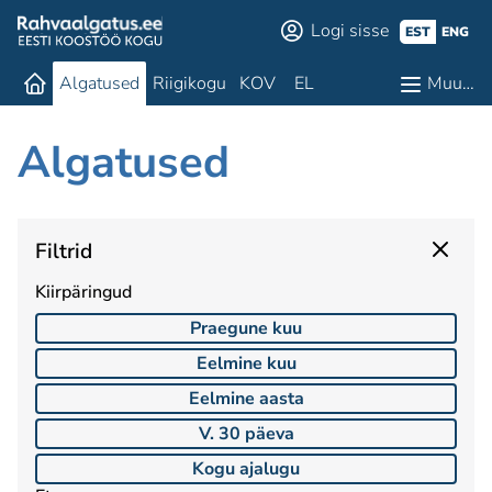
Logi sisse
EST
ENG
Algatused
Riigikogu
KOV
EL
Muu…
Algatused
Filtrid
Kiirpäringud
Praegune kuu
Eelmine kuu
Eelmine aasta
V. 30 päeva
Kogu ajalugu