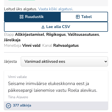
Leitud üks algatus.
Vaata kõiki algatusi
.
Ruudustik
Tabel
Lae alla CSV
Etapp
Allkirjastamisel
Riigikogus
Valitsusasutuses
Järelkaja
Menetleja
Vinni vald
Kanal
Rahvaalgatus
Järjesta
Vinni vallale
Seisame inimväärse elukeskkonna eest ja
päikesepargi laienemise vastu Roela alevikus.
Tiina Alavere
377 allkirja