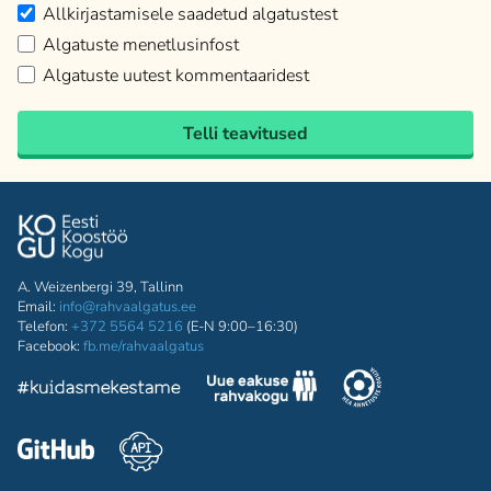
Allkirjastamisele saadetud algatustest
Algatuste menetlusinfost
Algatuste uutest kommentaaridest
Telli teavitused
A. Weizenbergi 39, Tallinn
Email:
info@rahvaalgatus.ee
Telefon:
+372 5564 5216
(E-N 9:00–16:30)
Facebook:
fb.me/rahvaalgatus