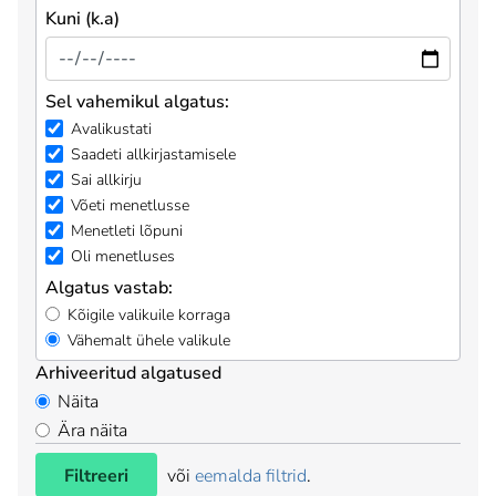
Kuni (k.a)
Sel vahemikul algatus:
Avalikustati
Saadeti allkirjastamisele
Sai allkirju
Võeti menetlusse
Menetleti lõpuni
Oli menetluses
Algatus vastab:
Kõigile valikuile korraga
Vähemalt ühele valikule
Arhiveeritud algatused
Näita
Ära näita
Filtreeri
või
eemalda filtrid
.