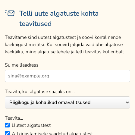
Telli uute algatuste kohta
teavitused
Teavitame sind uutest algatustest ja soovi korral nende
käekäigust meilitsi. Kui soovid jälgida vaid ühe algatuse
käekäiku, mine algatuse lehele ja telli teavitus küljeribalt.
Su meiliaadress
Teavita, kui algatuse saajaks on…
Teavita…
Uutest algatustest
Allkirjastamisele saadetud algatustest