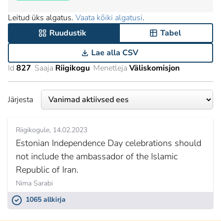
Leitud üks algatus.
Vaata kõiki algatusi
.
Ruudustik
Tabel
Lae alla CSV
Id
827
Saaja
Riigikogu
Menetleja
Väliskomisjon
Järjesta
Riigikogule
14.02.2023
Estonian Independence Day celebrations should
not include the ambassador of the Islamic
Republic of Iran.
Nima Sarabi
1065 allkirja