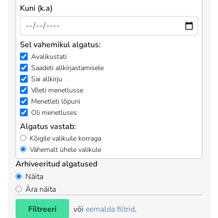
Kuni (k.a)
Sel vahemikul algatus:
Avalikustati
Saadeti allkirjastamisele
Sai allkirju
Võeti menetlusse
Menetleti lõpuni
Oli menetluses
Algatus vastab:
Kõigile valikuile korraga
Vähemalt ühele valikule
Arhiveeritud algatused
Näita
Ära näita
Filtreeri
või
eemalda filtrid
.