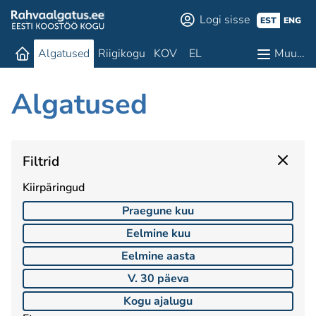
Logi sisse
EST
ENG
Algatused
Riigikogu
KOV
EL
Muu…
Algatused
Filtrid
Kiirpäringud
Praegune kuu
Eelmine kuu
Eelmine aasta
V. 30 päeva
Kogu ajalugu