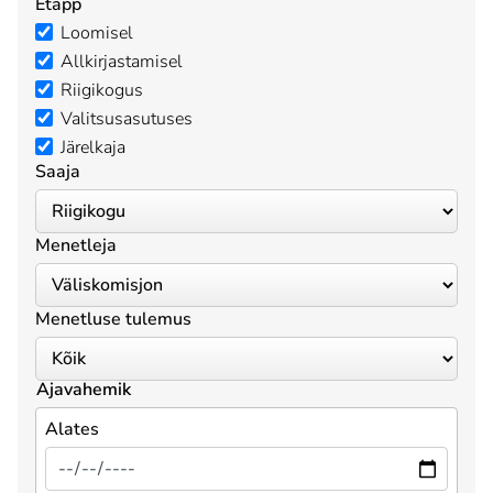
Etapp
Loomisel
Allkirjastamisel
Riigikogus
Valitsusasutuses
Järelkaja
Saaja
Menetleja
Menetluse tulemus
Ajavahemik
Alates