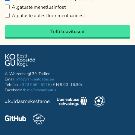
Algatuste menetlusinfost
Algatuste uutest kommentaaridest
Telli teavitused
A. Weizenbergi 39, Tallinn
Email:
info@rahvaalgatus.ee
Telefon:
+372 5564 5216
(E-N 9:00–16:30)
Facebook:
fb.me/rahvaalgatus