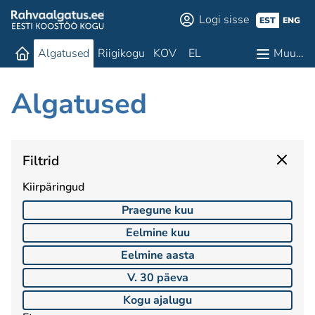
Logi sisse
EST
ENG
Algatused
Riigikogu
KOV
EL
Muu…
Algatused
Filtrid
Kiirpäringud
Praegune kuu
Eelmine kuu
Eelmine aasta
V. 30 päeva
Kogu ajalugu