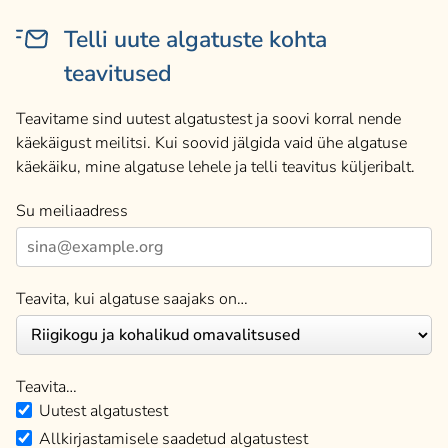
Telli uute algatuste kohta
teavitused
Teavitame sind uutest algatustest ja soovi korral nende
käekäigust meilitsi. Kui soovid jälgida vaid ühe algatuse
käekäiku, mine algatuse lehele ja telli teavitus küljeribalt.
Su meiliaadress
Teavita, kui algatuse saajaks on…
Teavita…
Uutest algatustest
Allkirjastamisele saadetud algatustest