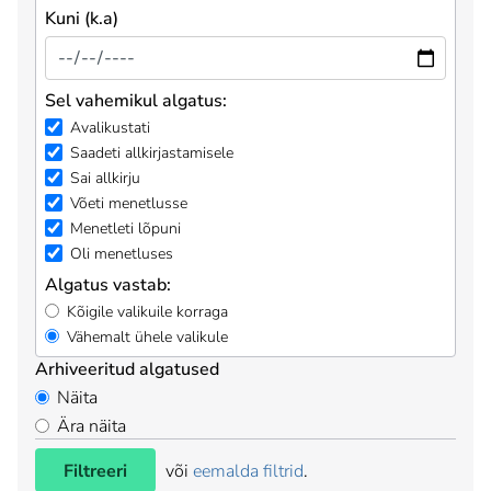
Kuni (k.a)
Sel vahemikul algatus:
Avalikustati
Saadeti allkirjastamisele
Sai allkirju
Võeti menetlusse
Menetleti lõpuni
Oli menetluses
Algatus vastab:
Kõigile valikuile korraga
Vähemalt ühele valikule
Arhiveeritud algatused
Näita
Ära näita
Filtreeri
või
eemalda filtrid
.