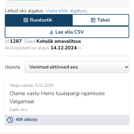
Leitud üks algatus.
Vaata kõiki algatusi
.
Ruudustik
Tabel
Lae alla CSV
Id
1287
Saaja
Kohalik omavalitsus
Allkirjastamise algus
14.12.2024
—
Järjesta
Valga vallale
5.01.2025
Oleme vastu Herro tuulepargi rajamisele
Valgamaal
Kadri Aru
409 allkirja