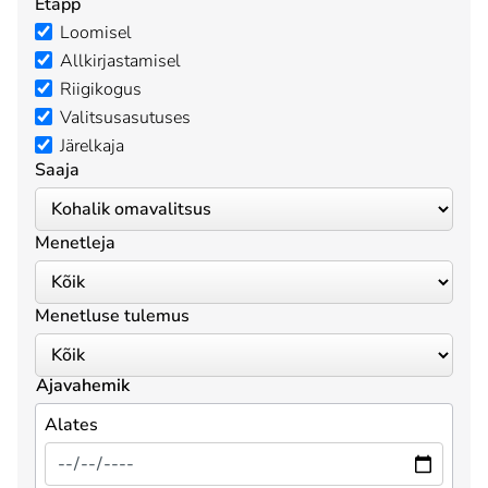
Etapp
Loomisel
Allkirjastamisel
Riigikogus
Valitsusasutuses
Järelkaja
Saaja
Menetleja
Menetluse tulemus
Ajavahemik
Alates