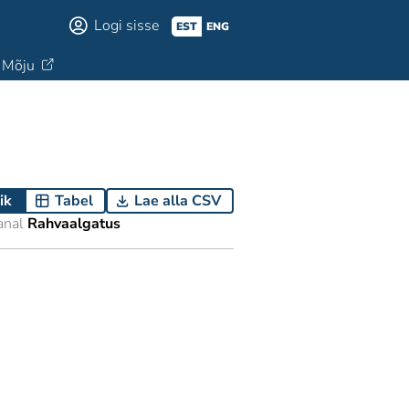
Logi sisse
EST
ENG
Mõju
ik
Tabel
Lae alla CSV
anal
Rahvaalgatus