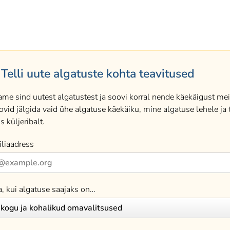
Telli uute algatuste kohta teavitused
ame sind uutest algatustest ja soovi korral nende käekäigust meil
ovid jälgida vaid ühe algatuse käekäiku, mine algatuse lehele ja t
s küljeribalt.
liaadress
a, kui algatuse saajaks on…