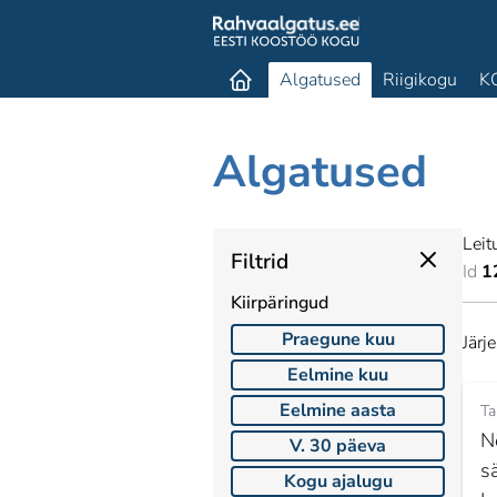
Algatused
Riigikogu
K
Algatused
Leit
Filtrid
Id
1
Kiirpäringud
Praegune kuu
Järj
Eelmine kuu
Eelmine aasta
Ta
N
V. 30 päeva
sä
Kogu ajalugu