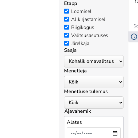
I
Etapp
Loomisel
Allkirjastamisel
So
Riigikogus
Valitsusasutuses
Järelkaja
Saaja
Menetleja
Menetluse tulemus
Ajavahemik
Alates