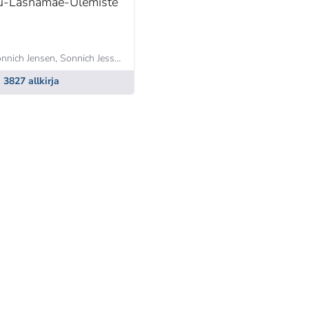
ru-Lasnamäe-Ülemiste
nnich Jensen,
Sonnich Jessen Jensen
3827 allkirja