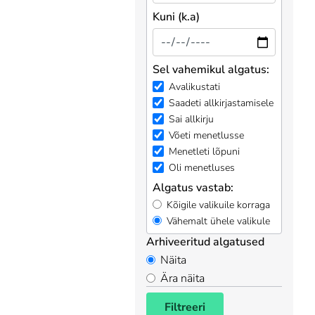
Kuni (k.a)
Sel vahemikul algatus:
Avalikustati
Saadeti allkirjastamisele
Sai allkirju
Võeti menetlusse
Menetleti lõpuni
Oli menetluses
Algatus vastab:
Kõigile valikuile korraga
Vähemalt ühele valikule
Arhiveeritud algatused
Näita
Ära näita
Filtreeri