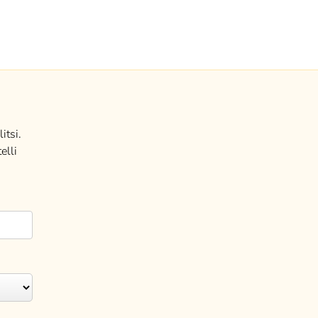
itsi.
elli