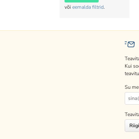
või
eemalda filtrid
.
Teavit
Kui so
teavitu
Su mei
Teavit