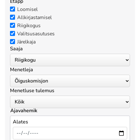
Etapp
Loomisel
Allkirjastamisel
Riigikogus
Valitsusasutuses
Järelkaja
Saaja
Menetleja
Menetluse tulemus
Ajavahemik
Alates