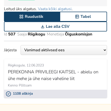
Leitud üks algatus.
Vaata kõiki algatusi
.
Ruudustik
Tabel
Lae alla CSV
Id
507
Saaja
Riigikogu
Menetleja
Õiguskomisjon
Järjesta
Riigikogule
12.06.2023
PEREKONNA PRIVILEEGI KAITSEL - abielu on
ühe mehe ja ühe naise vaheline liit
Kenno Põltsam
1108 allkirja