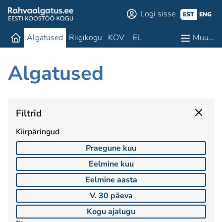
Logi sisse
EST
ENG
Algatused
Riigikogu
KOV
EL
Muu…
Algatused
Filtrid
Kiirpäringud
Praegune kuu
Eelmine kuu
Eelmine aasta
V. 30 päeva
Kogu ajalugu