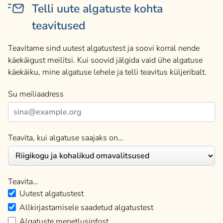
Telli uute algatuste kohta
teavitused
Teavitame sind uutest algatustest ja soovi korral nende
käekäigust meilitsi. Kui soovid jälgida vaid ühe algatuse
käekäiku, mine algatuse lehele ja telli teavitus küljeribalt.
Su meiliaadress
Teavita, kui algatuse saajaks on…
Teavita…
Uutest algatustest
Allkirjastamisele saadetud algatustest
Algatuste menetlusinfost