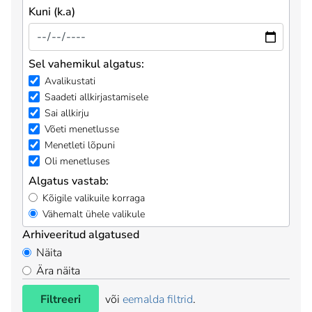
Kuni (k.a)
Sel vahemikul algatus:
Avalikustati
Saadeti allkirjastamisele
Sai allkirju
Võeti menetlusse
Menetleti lõpuni
Oli menetluses
Algatus vastab:
Kõigile valikuile korraga
Vähemalt ühele valikule
Arhiveeritud algatused
Näita
Ära näita
Filtreeri
või
eemalda filtrid
.