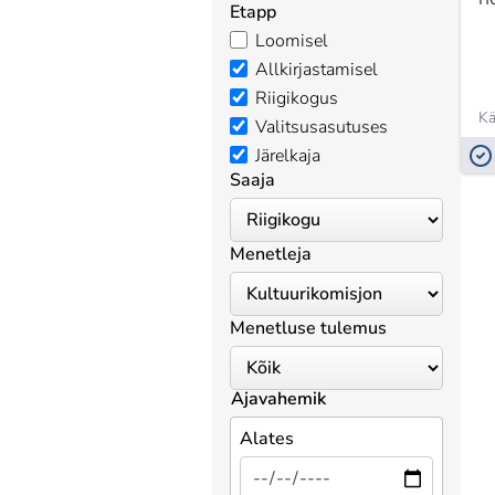
Etapp
Loomisel
Allkirjastamisel
Riigikogus
Kä
Valitsusasutuses
Järelkaja
Saaja
Menetleja
Menetluse tulemus
Ajavahemik
Alates