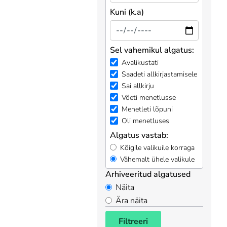
Kuni (k.a)
Sel vahemikul algatus:
Avalikustati
Saadeti allkirjastamisele
Sai allkirju
Võeti menetlusse
Menetleti lõpuni
Oli menetluses
Algatus vastab:
Kõigile valikuile korraga
Vähemalt ühele valikule
Arhiveeritud algatused
Näita
Ära näita
Filtreeri