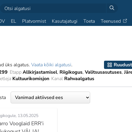
OV
EL
Platvormist
Kasutajatugi
Toeta
Teenused
ud üks algatus.
Vaata kõiki algatusi
.
Ruudust
299
Etapp
Allkirjastamisel
Riigikogus
Valitsusasutuses
Jär
tleja
Kultuurikomisjon
Kanal
Rahvaalgatus
esta
igikogule
13.05.2025
arro Vooglaid ERR'i
õukogust VÄLJA!