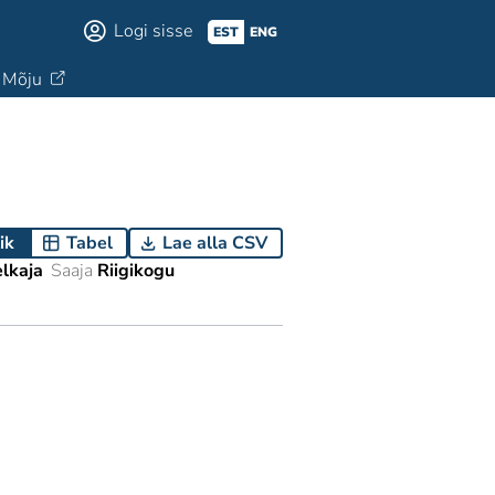
Logi sisse
EST
ENG
Mõju
ik
Tabel
Lae alla CSV
elkaja
Saaja
Riigikogu