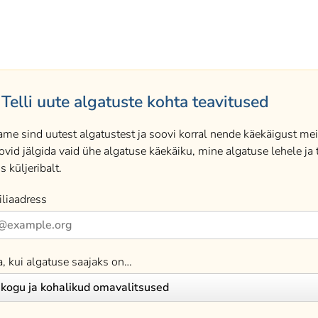
Telli uute algatuste kohta teavitused
ame sind uutest algatustest ja soovi korral nende käekäigust meil
ovid jälgida vaid ühe algatuse käekäiku, mine algatuse lehele ja t
s küljeribalt.
liaadress
a, kui algatuse saajaks on…