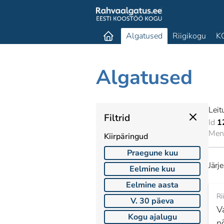
Algatused
Riigikogu
K
Algatused
Leit
Filtrid
Id
1
Mene
Kiirpäringud
Praegune kuu
Järj
Eelmine kuu
Eelmine aasta
Ri
V. 30 päeva
V
Kogu ajalugu
n