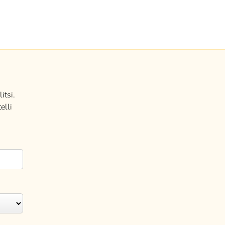
itsi.
elli