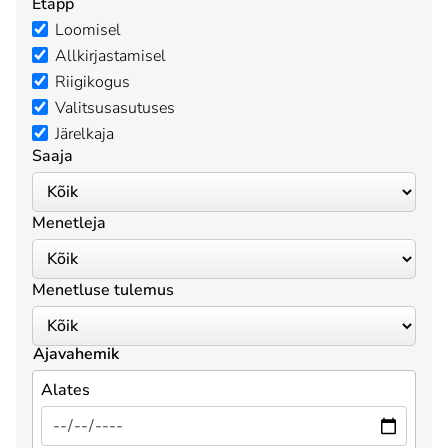
Etapp
Loomisel
Allkirjastamisel
Riigikogus
Valitsusasutuses
Järelkaja
Saaja
Menetleja
Menetluse tulemus
Ajavahemik
Alates