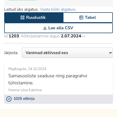
Leitud üks algatus.
Vaata kõiki algatusi
.
Ruudustik
Tabel
Lae alla CSV
Id
1203
Allkirjastamise algus
2.07.2024
—
Järjesta
Riigikogule
24.10.2024
Samasooliste seaduse ning paragrahvi
tühistamine.
Hanna-Liisa Kalinina
1025 allkirja