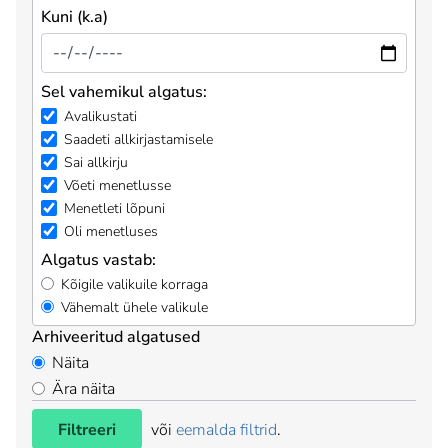
Kuni (k.a)
Sel vahemikul algatus:
Avalikustati
Saadeti allkirjastamisele
Sai allkirju
Võeti menetlusse
Menetleti lõpuni
Oli menetluses
Algatus vastab:
Kõigile valikuile korraga
Vähemalt ühele valikule
Arhiveeritud algatused
Näita
Ära näita
Filtreeri
või
eemalda filtrid
.