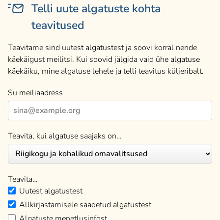
Telli uute algatuste kohta
teavitused
Teavitame sind uutest algatustest ja soovi korral nende
käekäigust meilitsi. Kui soovid jälgida vaid ühe algatuse
käekäiku, mine algatuse lehele ja telli teavitus küljeribalt.
Su meiliaadress
Teavita, kui algatuse saajaks on…
Teavita…
Uutest algatustest
Allkirjastamisele saadetud algatustest
Algatuste menetlusinfost