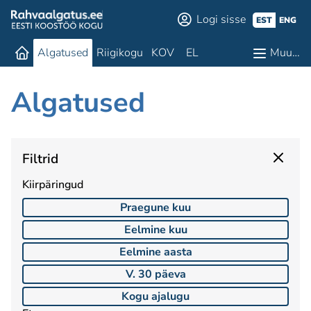
Logi sisse
EST
ENG
Algatused
Riigikogu
KOV
EL
Muu…
Algatused
Filtrid
Kiirpäringud
Praegune kuu
Eelmine kuu
Eelmine aasta
V. 30 päeva
Kogu ajalugu