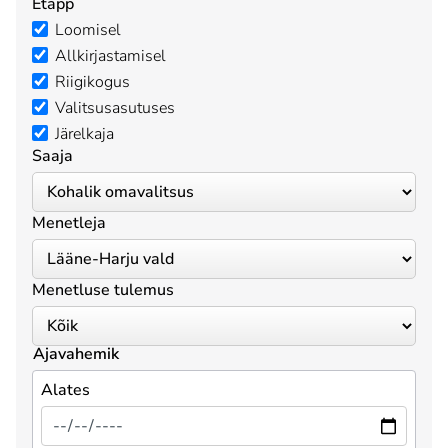
Etapp
Loomisel
Allkirjastamisel
Riigikogus
Valitsusasutuses
Järelkaja
Saaja
Menetleja
Menetluse tulemus
Ajavahemik
Alates