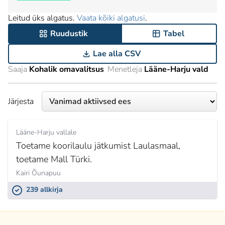
Leitud üks algatus.
Vaata kõiki algatusi
.
Ruudustik
Tabel
Lae alla CSV
Saaja
Kohalik omavalitsus
Menetleja
Lääne-Harju vald
Järjesta
Lääne-Harju vallale
Toetame koorilaulu jätkumist Laulasmaal,
toetame Mall Türki.
Kairi Õunapuu
239 allkirja