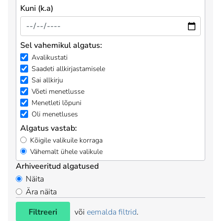
Kuni (k.a)
Sel vahemikul algatus:
Avalikustati
Saadeti allkirjastamisele
Sai allkirju
Võeti menetlusse
Menetleti lõpuni
Oli menetluses
Algatus vastab:
Kõigile valikuile korraga
Vähemalt ühele valikule
Arhiveeritud algatused
Näita
Ära näita
Filtreeri
või
eemalda filtrid
.