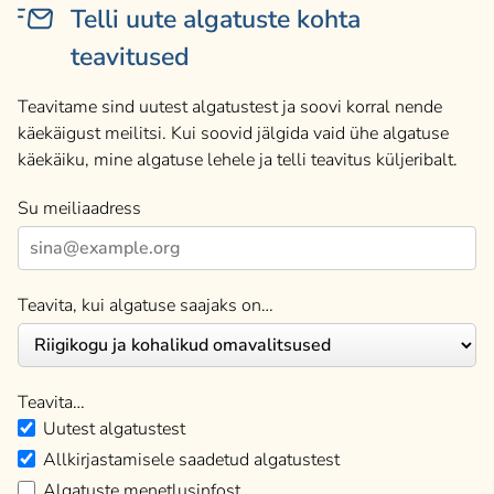
Telli uute algatuste kohta
teavitused
Teavitame sind uutest algatustest ja soovi korral nende
käekäigust meilitsi. Kui soovid jälgida vaid ühe algatuse
käekäiku, mine algatuse lehele ja telli teavitus küljeribalt.
Su meiliaadress
Teavita, kui algatuse saajaks on…
Teavita…
Uutest algatustest
Allkirjastamisele saadetud algatustest
Algatuste menetlusinfost