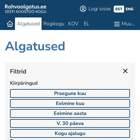
Logi sisse
EST
ENG
Algatused
Riigikogu
KOV
EL
Muu…
Algatused
Filtrid
Kiirpäringud
Praegune kuu
Eelmine kuu
Eelmine aasta
V. 30 päeva
Kogu ajalugu