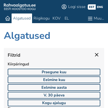
Logi sisse
EST
ENG
Algatused
Riigikogu
KOV
EL
Muu…
Algatused
Filtrid
Kiirpäringud
Praegune kuu
Eelmine kuu
Eelmine aasta
V. 30 päeva
Kogu ajalugu