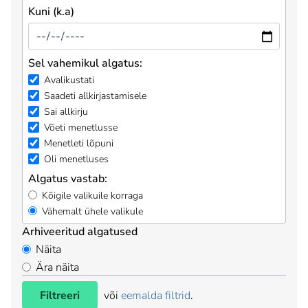
Kuni (k.a)
Sel vahemikul algatus:
Avalikustati
Saadeti allkirjastamisele
Sai allkirju
Võeti menetlusse
Menetleti lõpuni
Oli menetluses
Algatus vastab:
Kõigile valikuile korraga
Vähemalt ühele valikule
Arhiveeritud algatused
Näita
Ära näita
Filtreeri
või
eemalda filtrid
.