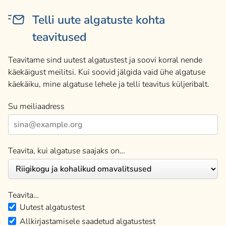
Telli uute algatuste kohta
teavitused
Teavitame sind uutest algatustest ja soovi korral nende
käekäigust meilitsi. Kui soovid jälgida vaid ühe algatuse
käekäiku, mine algatuse lehele ja telli teavitus küljeribalt.
Su meiliaadress
Teavita, kui algatuse saajaks on…
Teavita…
Uutest algatustest
Allkirjastamisele saadetud algatustest