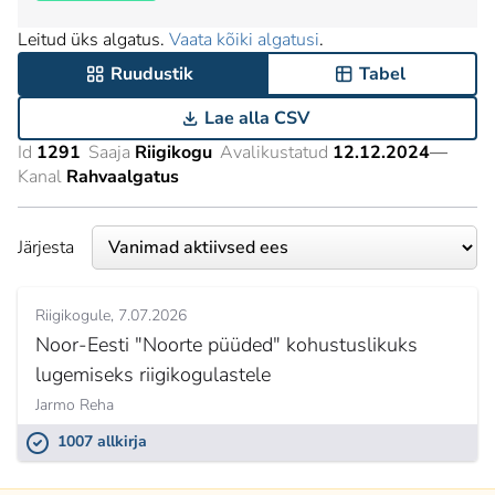
Leitud üks algatus.
Vaata kõiki algatusi
.
Ruudustik
Tabel
Lae alla CSV
Id
1291
Saaja
Riigikogu
Avalikustatud
12.12.2024
—
Kanal
Rahvaalgatus
Järjesta
Riigikogule
7.07.2026
Noor-Eesti "Noorte püüded" kohustuslikuks
lugemiseks riigikogulastele
Jarmo Reha
1007 allkirja