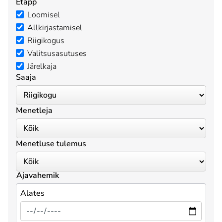
Etapp
Loomisel
Allkirjastamisel
Riigikogus
Valitsusasutuses
Järelkaja
Saaja
Menetleja
Menetluse tulemus
Ajavahemik
Alates