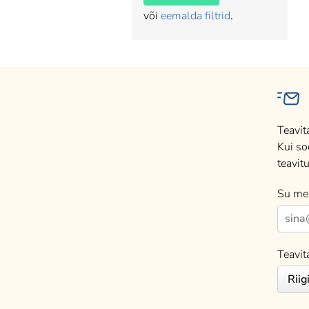
või
eemalda filtrid
.
Teavit
Kui so
teavitu
Su mei
Teavit