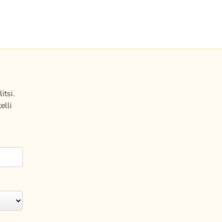
itsi.
elli