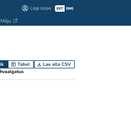
Logi sisse
EST
ENG
Mõju
ik
Tabel
Lae alla CSV
hvaalgatus