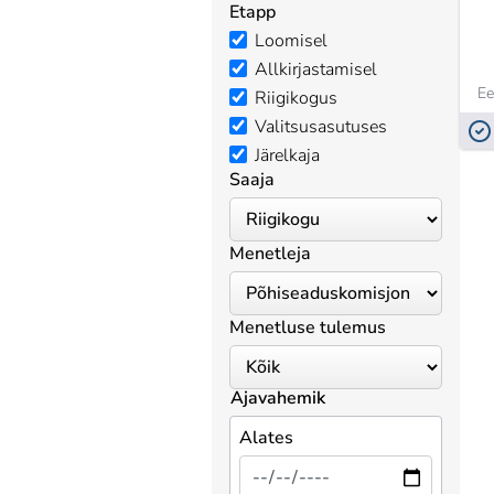
Etapp
Loomisel
Allkirjastamisel
Ee
Riigikogus
Valitsusasutuses
Järelkaja
Saaja
Menetleja
Menetluse tulemus
Ajavahemik
Alates