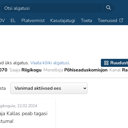
OV
EL
Platvormist
Kasutajatugi
Toeta
Teenused
ud üks algatus.
Vaata kõiki algatusi
.
Ruudust
070
Saaja
Riigikogu
Menetleja
Põhiseaduskomisjon
Kanal
Ra
esta
igikogule
22.02.2024
aja Kallas peab tagasi
stuma!