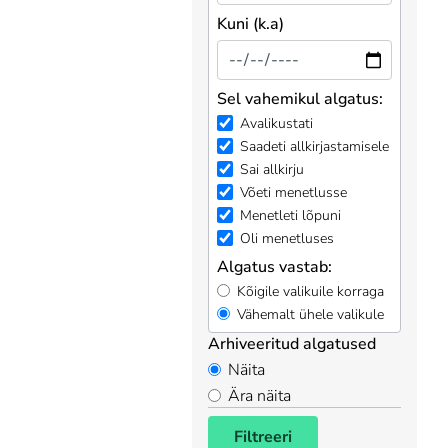
Kuni (k.a)
Sel vahemikul algatus:
Avalikustati
Saadeti allkirjastamisele
Sai allkirju
Võeti menetlusse
Menetleti lõpuni
Oli menetluses
Algatus vastab:
Kõigile valikuile korraga
Vähemalt ühele valikule
Arhiveeritud algatused
Näita
Ära näita
Filtreeri