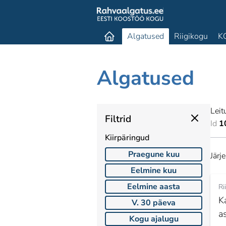
Algatused
Riigikogu
K
Algatused
Leit
Filtrid
Id
1
Kiirpäringud
Praegune kuu
Järj
Eelmine kuu
Eelmine aasta
Ri
K
V. 30 päeva
a
Kogu ajalugu