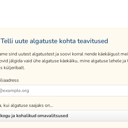
Telli uute algatuste kohta teavitused
ame sind uutest algatustest ja soovi korral nende käekäigust meil
ovid jälgida vaid ühe algatuse käekäiku, mine algatuse lehele ja t
s küljeribalt.
liaadress
a, kui algatuse saajaks on…