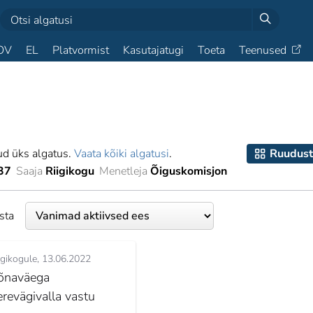
OV
EL
Platvormist
Kasutajatugi
Toeta
Teenused
ud üks algatus.
Vaata kõiki algatusi
.
Ruudust
37
Saaja
Riigikogu
Menetleja
Õiguskomisjon
esta
igikogule
13.06.2022
õnaväega
erevägivalla vastu