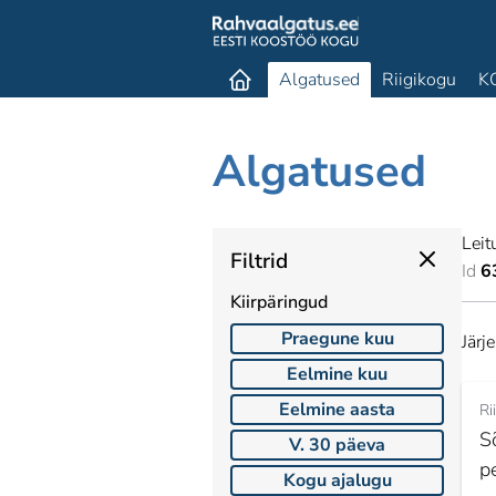
Algatused
Riigikogu
K
Algatused
Leit
Filtrid
Id
6
Kiirpäringud
Praegune kuu
Järj
Eelmine kuu
Eelmine aasta
Ri
S
V. 30 päeva
p
Kogu ajalugu