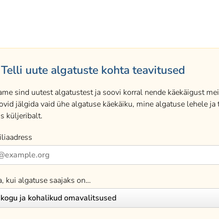
Telli uute algatuste kohta teavitused
ame sind uutest algatustest ja soovi korral nende käekäigust meil
ovid jälgida vaid ühe algatuse käekäiku, mine algatuse lehele ja t
s küljeribalt.
liaadress
a, kui algatuse saajaks on…