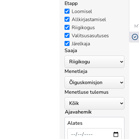
Etapp
Loomisel
Allkirjastamisel
MT
Riigikogus
Valitsusasutuses
Järelkaja
Saaja
Menetleja
Menetluse tulemus
Ajavahemik
Alates