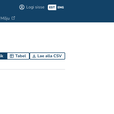
Logi sisse
EST
ENG
Mõju
ik
Tabel
Lae alla CSV