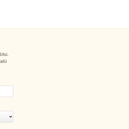
itsi.
elli