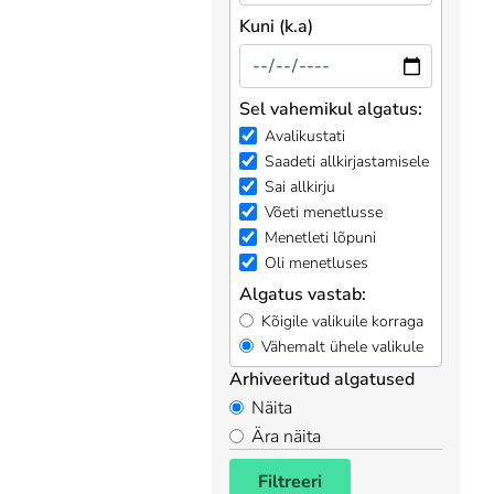
Kuni (k.a)
Sel vahemikul algatus:
Avalikustati
Saadeti allkirjastamisele
Sai allkirju
Võeti menetlusse
Menetleti lõpuni
Oli menetluses
Algatus vastab:
Kõigile valikuile korraga
Vähemalt ühele valikule
Arhiveeritud algatused
Näita
Ära näita
Filtreeri