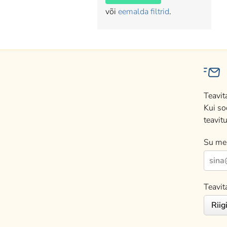
või
eemalda filtrid
.
Teavit
Kui so
teavitu
Su mei
Teavit