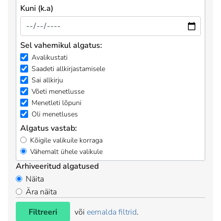
Kuni (k.a)
Sel vahemikul algatus:
Avalikustati
Saadeti allkirjastamisele
Sai allkirju
Võeti menetlusse
Menetleti lõpuni
Oli menetluses
Algatus vastab:
Kõigile valikuile korraga
Vähemalt ühele valikule
Arhiveeritud algatused
Näita
Ära näita
Filtreeri
või
eemalda filtrid
.