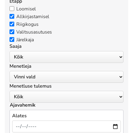
Etapp
Loomisel
Allkirjastamisel
Riigikogus
Valitsusasutuses
Järelkaja
Saaja
Menetleja
Menetluse tulemus
Ajavahemik
Alates