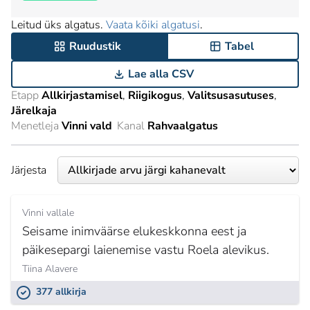
Leitud üks algatus.
Vaata kõiki algatusi
.
Ruudustik
Tabel
Lae alla CSV
Etapp
Allkirjastamisel
Riigikogus
Valitsusasutuses
Järelkaja
Menetleja
Vinni vald
Kanal
Rahvaalgatus
Järjesta
Vinni vallale
Seisame inimväärse elukeskkonna eest ja
päikesepargi laienemise vastu Roela alevikus.
Tiina Alavere
377 allkirja