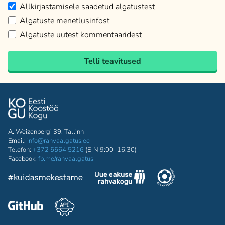
Allkirjastamisele saadetud algatustest
Algatuste menetlusinfost
Algatuste uutest kommentaaridest
Telli teavitused
A. Weizenbergi 39, Tallinn
Email:
info@rahvaalgatus.ee
Telefon:
+372 5564 5216
(E-N 9:00–16:30)
Facebook:
fb.me/rahvaalgatus