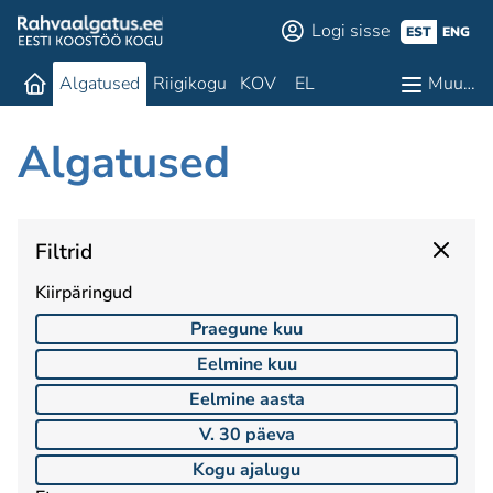
Logi sisse
EST
ENG
Algatused
Riigikogu
KOV
EL
Muu…
Algatused
Filtrid
Kiirpäringud
Praegune kuu
Eelmine kuu
Eelmine aasta
V. 30 päeva
Kogu ajalugu