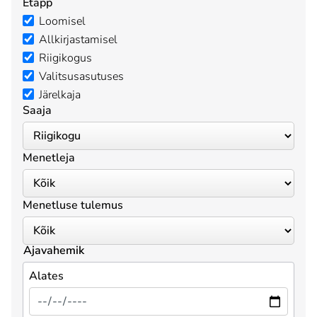
Etapp
Loomisel
Allkirjastamisel
Riigikogus
Valitsusasutuses
Järelkaja
Saaja
Menetleja
Menetluse tulemus
Ajavahemik
Alates