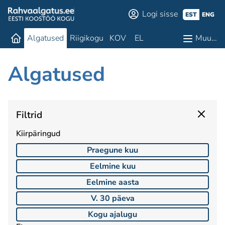
Logi sisse
EST
ENG
Algatused
Riigikogu
KOV
EL
Muu…
Algatused
Filtrid
Kiirpäringud
Praegune kuu
Eelmine kuu
Eelmine aasta
V. 30 päeva
Kogu ajalugu