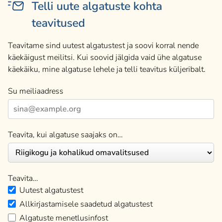
Telli uute algatuste kohta
teavitused
Teavitame sind uutest algatustest ja soovi korral nende
käekäigust meilitsi. Kui soovid jälgida vaid ühe algatuse
käekäiku, mine algatuse lehele ja telli teavitus küljeribalt.
Su meiliaadress
Teavita, kui algatuse saajaks on…
Teavita…
Uutest algatustest
Allkirjastamisele saadetud algatustest
Algatuste menetlusinfost