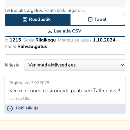
Leitud üks algatus.
Vaata kõiki algatusi
.
Ruudustik
Tabel
Lae alla CSV
Id
1215
Saaja
Riigikogu
Menetluse algus
1.10.2024
—
Kanal
Rahvaalgatus
Järjesta
Riigikogule
3.02.2025
Kiiremini uued reisirongide peatused Tallinnasse!
Jaanika Oks
1249 allkirja