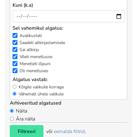
Kuni (k.a)
Sel vahemikul algatus:
Avalikustati
Saadeti allkirjastamisele
Sai allkirju
Võeti menetlusse
Menetleti lõpuni
Oli menetluses
Algatus vastab:
Kõigile valikuile korraga
Vähemalt ühele valikule
Arhiveeritud algatused
Näita
Ära näita
Filtreeri
või
eemalda filtrid
.