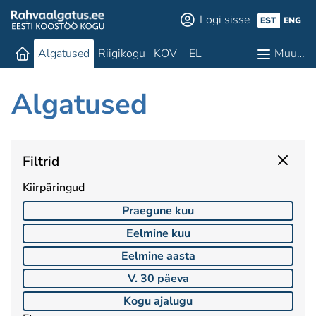
Logi sisse
EST
ENG
Algatused
Riigikogu
KOV
EL
Muu…
Algatused
Filtrid
Kiirpäringud
Praegune kuu
Eelmine kuu
Eelmine aasta
V. 30 päeva
Kogu ajalugu