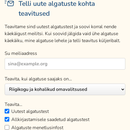
Telli uute algatuste kohta
teavitused
Teavitame sind uutest algatustest ja soovi korral nende
käekäigust meilitsi. Kui soovid jälgida vaid ühe algatuse
käekäiku, mine algatuse lehele ja telli teavitus küljeribalt.
Su meiliaadress
Teavita, kui algatuse saajaks on…
Teavita…
Uutest algatustest
Allkirjastamisele saadetud algatustest
Algatuste menetlusinfost