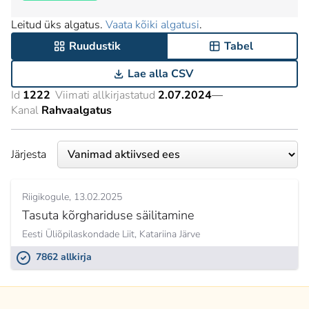
Leitud üks algatus.
Vaata kõiki algatusi
.
Ruudustik
Tabel
Lae alla CSV
Id
1222
Viimati allkirjastatud
2.07.2024
—
Kanal
Rahvaalgatus
Järjesta
Riigikogule
13.02.2025
Tasuta kõrghariduse säilitamine
Eesti Üliõpilaskondade Liit,
Katariina Järve
7862 allkirja