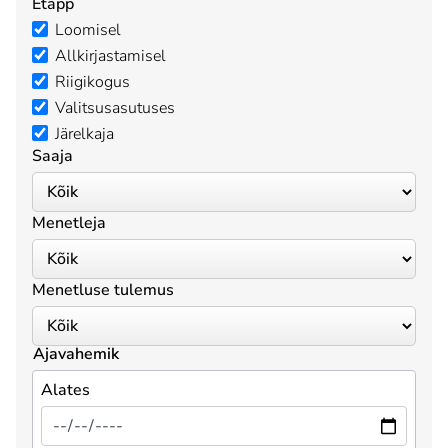
Etapp
Loomisel
Allkirjastamisel
Riigikogus
Valitsusasutuses
Järelkaja
Saaja
Menetleja
Menetluse tulemus
Ajavahemik
Alates