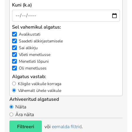
Kuni (k.a)
Sel vahemikul algatus:
Avalikustati
Saadeti allkirjastamisele
Sai allkirju
Võeti menetlusse
Menetleti lõpuni
Oli menetluses
Algatus vastab:
Kõigile valikuile korraga
Vähemalt ühele valikule
Arhiveeritud algatused
Näita
Ära näita
Filtreeri
või
eemalda filtrid
.