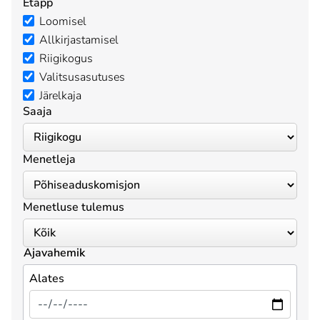
Etapp
Loomisel
Allkirjastamisel
Riigikogus
Valitsusasutuses
Järelkaja
Saaja
Menetleja
Menetluse tulemus
Ajavahemik
Alates