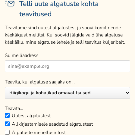
Telli uute algatuste kohta
teavitused
Teavitame sind uutest algatustest ja soovi korral nende
käekäigust meilitsi. Kui soovid jälgida vaid ühe algatuse
käekäiku, mine algatuse lehele ja telli teavitus küljeribalt.
Su meiliaadress
Teavita, kui algatuse saajaks on…
Teavita…
Uutest algatustest
Allkirjastamisele saadetud algatustest
Algatuste menetlusinfost