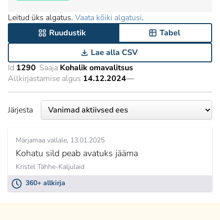
Leitud üks algatus.
Vaata kõiki algatusi
.
Ruudustik
Tabel
Lae alla CSV
Id
1290
Saaja
Kohalik omavalitsus
Allkirjastamise algus
14.12.2024
—
Järjesta
Märjamaa vallale
13.01.2025
Kohatu sild peab avatuks jääma
Kristel Tähhe-Kaljulaid
360+ allkirja