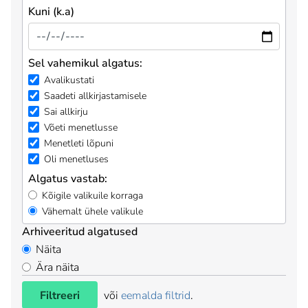
Kuni (k.a)
Sel vahemikul algatus:
Avalikustati
Saadeti allkirjastamisele
Sai allkirju
Võeti menetlusse
Menetleti lõpuni
Oli menetluses
Algatus vastab:
Kõigile valikuile korraga
Vähemalt ühele valikule
Arhiveeritud algatused
Näita
Ära näita
Filtreeri
või
eemalda filtrid
.