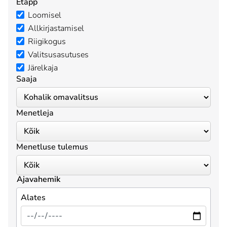
Etapp
Loomisel
Allkirjastamisel
Riigikogus
Valitsusasutuses
Järelkaja
Saaja
Menetleja
Menetluse tulemus
Ajavahemik
Alates