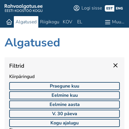
Logi sisse
EST
ENG
Algatused
Riigikogu
KOV
EL
Muu…
Algatused
Filtrid
Kiirpäringud
Praegune kuu
Eelmine kuu
Eelmine aasta
V. 30 päeva
Kogu ajalugu