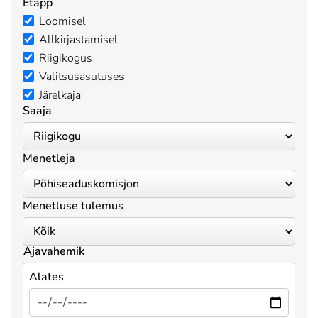
Etapp
Loomisel
Allkirjastamisel
Riigikogus
Valitsusasutuses
Järelkaja
Saaja
Menetleja
Menetluse tulemus
Ajavahemik
Alates