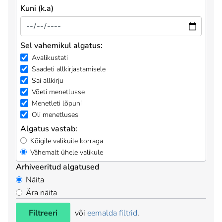
Kuni (k.a)
Sel vahemikul algatus:
Avalikustati
Saadeti allkirjastamisele
Sai allkirju
Võeti menetlusse
Menetleti lõpuni
Oli menetluses
Algatus vastab:
Kõigile valikuile korraga
Vähemalt ühele valikule
Arhiveeritud algatused
Näita
Ära näita
Filtreeri
või
eemalda filtrid
.