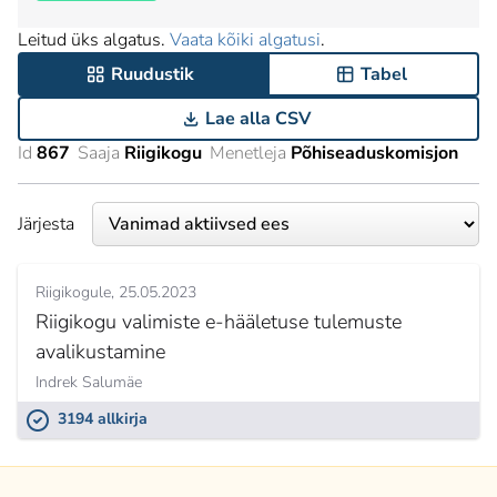
Leitud üks algatus.
Vaata kõiki algatusi
.
Ruudustik
Tabel
Lae alla CSV
Id
867
Saaja
Riigikogu
Menetleja
Põhiseaduskomisjon
Järjesta
Riigikogule
25.05.2023
Riigikogu valimiste e-hääletuse tulemuste
avalikustamine
Indrek Salumäe
3194 allkirja