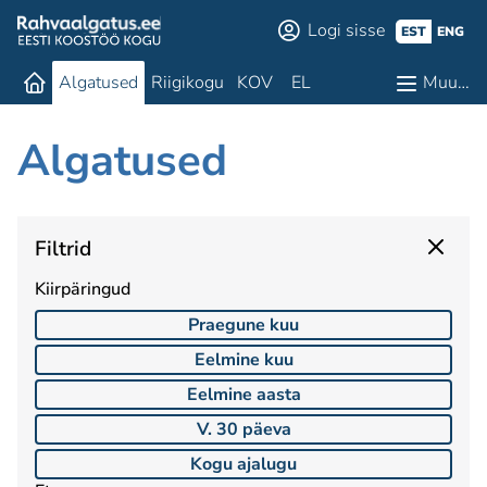
Logi sisse
EST
ENG
Algatused
Riigikogu
KOV
EL
Muu…
Algatused
Filtrid
Kiirpäringud
Praegune kuu
Eelmine kuu
Eelmine aasta
V. 30 päeva
Kogu ajalugu