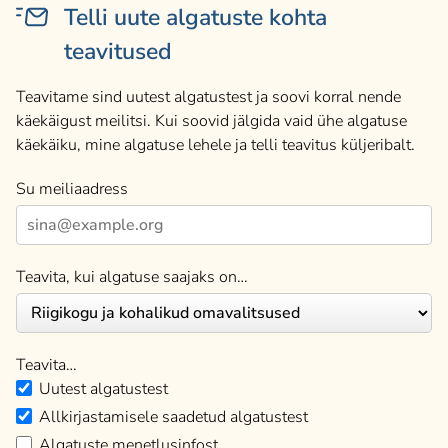
Telli uute algatuste kohta
teavitused
Teavitame sind uutest algatustest ja soovi korral nende
käekäigust meilitsi. Kui soovid jälgida vaid ühe algatuse
käekäiku, mine algatuse lehele ja telli teavitus küljeribalt.
Su meiliaadress
Teavita, kui algatuse saajaks on…
Teavita…
Uutest algatustest
Allkirjastamisele saadetud algatustest
Algatuste menetlusinfost