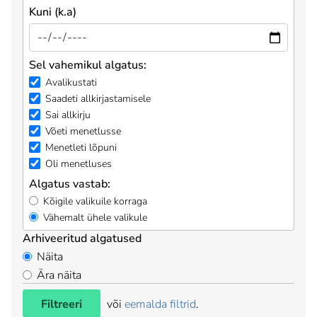
Kuni (k.a)
Sel vahemikul algatus:
Avalikustati
Saadeti allkirjastamisele
Sai allkirju
Võeti menetlusse
Menetleti lõpuni
Oli menetluses
Algatus vastab:
Kõigile valikuile korraga
Vähemalt ühele valikule
Arhiveeritud algatused
Näita
Ära näita
Filtreeri
või
eemalda filtrid
.