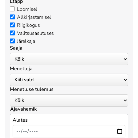
Etapp
Loomisel
Allkirjastamisel
Riigikogus
Valitsusasutuses
Järelkaja
Saaja
Menetleja
Menetluse tulemus
Ajavahemik
Alates