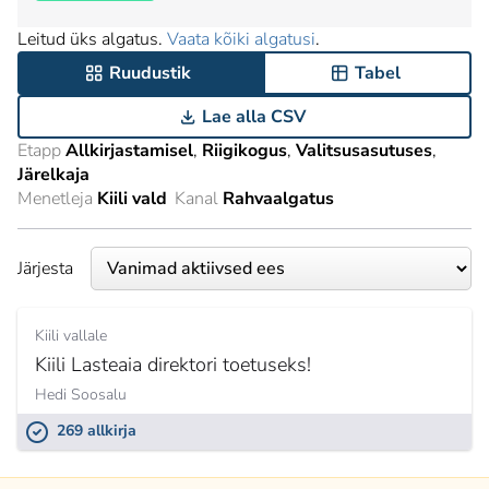
Leitud üks algatus.
Vaata kõiki algatusi
.
Ruudustik
Tabel
Lae alla CSV
Etapp
Allkirjastamisel
Riigikogus
Valitsusasutuses
Järelkaja
Menetleja
Kiili vald
Kanal
Rahvaalgatus
Järjesta
Kiili vallale
Kiili Lasteaia direktori toetuseks!
Hedi Soosalu
269 allkirja