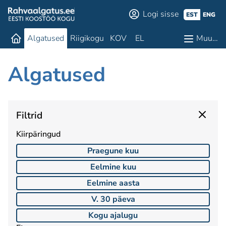
Logi sisse
EST
ENG
Algatused
Riigikogu
KOV
EL
Muu…
Algatused
Filtrid
Kiirpäringud
Praegune kuu
Eelmine kuu
Eelmine aasta
V. 30 päeva
Kogu ajalugu