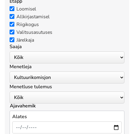
Etapp
Loomisel
Allkirjastamisel
Riigikogus
Valitsusasutuses
Järelkaja
Saaja
Menetleja
Menetluse tulemus
Ajavahemik
Alates