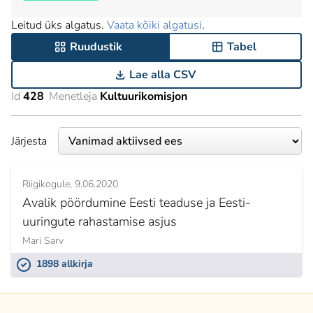
Leitud üks algatus.
Vaata kõiki algatusi
.
Ruudustik
Tabel
Lae alla CSV
Id
428
Menetleja
Kultuurikomisjon
Järjesta
Riigikogule
9.06.2020
Avalik pöördumine Eesti teaduse ja Eesti-
uuringute rahastamise asjus
Mari Sarv
1898 allkirja