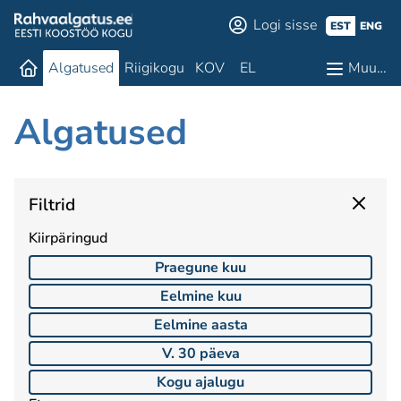
Logi sisse
EST
ENG
Algatused
Riigikogu
KOV
EL
Muu…
Algatused
Filtrid
Kiirpäringud
Praegune kuu
Eelmine kuu
Eelmine aasta
V. 30 päeva
Kogu ajalugu