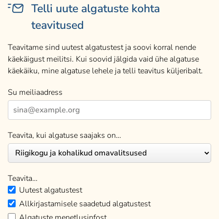
Telli uute algatuste kohta
teavitused
Teavitame sind uutest algatustest ja soovi korral nende
käekäigust meilitsi. Kui soovid jälgida vaid ühe algatuse
käekäiku, mine algatuse lehele ja telli teavitus küljeribalt.
Su meiliaadress
Teavita, kui algatuse saajaks on…
Teavita…
Uutest algatustest
Allkirjastamisele saadetud algatustest
Algatuste menetlusinfost