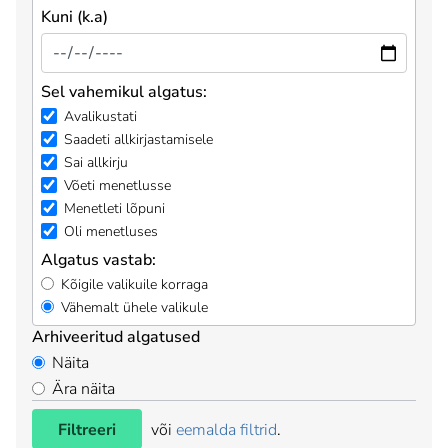
Kuni (k.a)
Sel vahemikul algatus:
Avalikustati
Saadeti allkirjastamisele
Sai allkirju
Võeti menetlusse
Menetleti lõpuni
Oli menetluses
Algatus vastab:
Kõigile valikuile korraga
Vähemalt ühele valikule
Arhiveeritud algatused
Näita
Ära näita
Filtreeri
või
eemalda filtrid
.