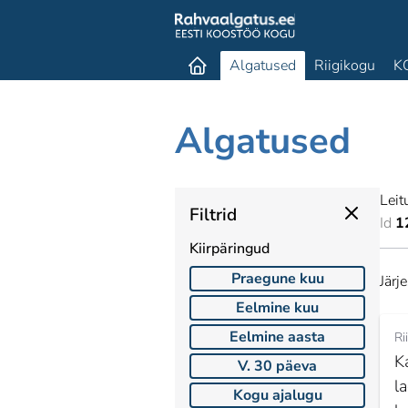
Algatused
Riigikogu
K
Algatused
Leit
Filtrid
Id
1
Kiirpäringud
Praegune kuu
Järj
Eelmine kuu
Eelmine aasta
Ri
K
V. 30 päeva
l
Kogu ajalugu