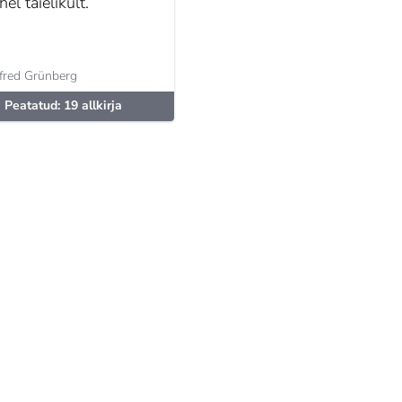
hel täielikult.
fred Grünberg
Peatatud: 19 allkirja