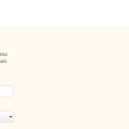
itsi.
elli