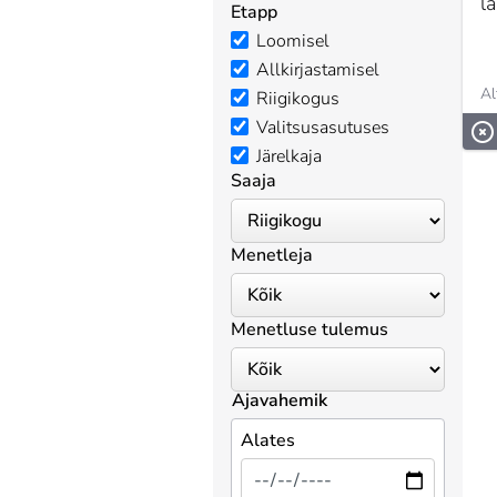
la
Etapp
Loomisel
Allkirjastamisel
Al
Riigikogus
Valitsusasutuses
Järelkaja
Saaja
Menetleja
Menetluse tulemus
Ajavahemik
Alates