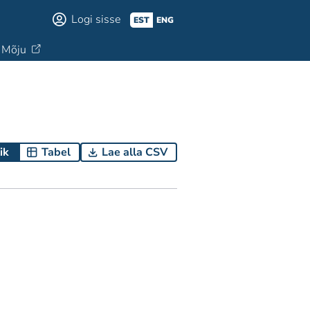
Logi sisse
EST
ENG
Mõju
ik
Tabel
Lae alla CSV