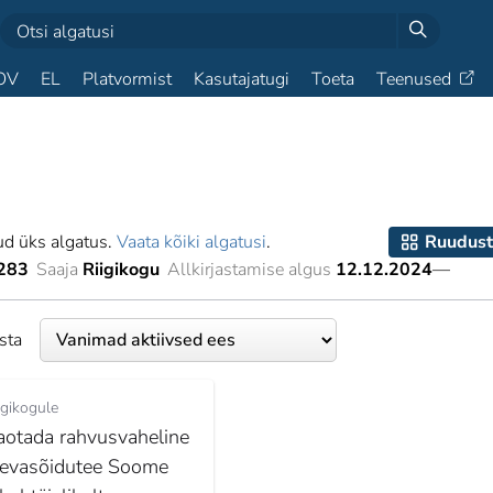
OV
EL
Platvormist
Kasutajatugi
Toeta
Teenused
ud üks algatus.
Vaata kõiki algatusi
.
Ruudust
283
Saaja
Riigikogu
Allkirjastamise algus
12.12.2024
—
esta
igikogule
aotada rahvusvaheline
aevasõidutee Soome