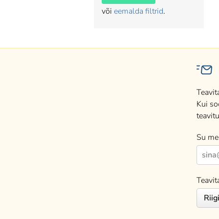
või
eemalda filtrid
.
Teavit
Kui so
teavitu
Su mei
Teavit