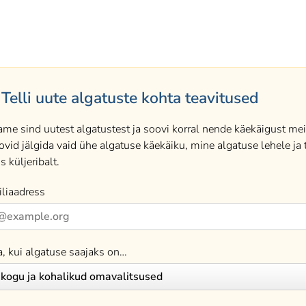
Telli uute algatuste kohta teavitused
ame sind uutest algatustest ja soovi korral nende käekäigust meil
ovid jälgida vaid ühe algatuse käekäiku, mine algatuse lehele ja t
s küljeribalt.
liaadress
a, kui algatuse saajaks on…