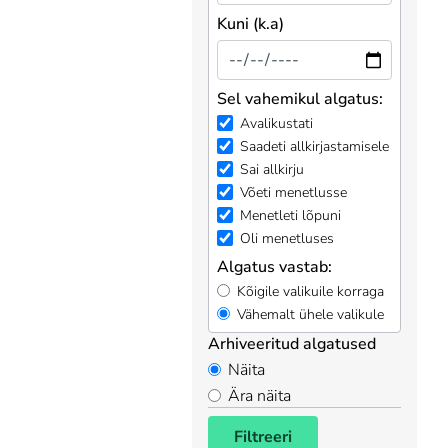
Kuni (k.a)
Sel vahemikul algatus:
Avalikustati
Saadeti allkirjastamisele
Sai allkirju
Võeti menetlusse
Menetleti lõpuni
Oli menetluses
Algatus vastab:
Kõigile valikuile korraga
Vähemalt ühele valikule
Arhiveeritud algatused
Näita
Ära näita
Filtreeri