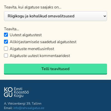
Teavita, kui algatuse saajaks on…
Teavita…
Uutest algatustest
Allkirjastamisele saadetud algatustest
Algatuste menetlusinfost
Algatuste uutest kommentaaridest
Telli teavitused
A. Weizenbergi 39, Tallinn
Email:
info@rahvaalgatus.ee