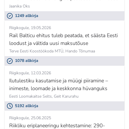
Jaanika Oks
1249 allkirja
Riigikogule
19.05.2026
Rail Balticu ehitus tuleb peatada, et säästa Eesti
loodust ja vältida uusi maksutõuse
Terve Eesti Koostöökoda MTÜ,
Hando Tõnumaa
1078 allkirja
Riigikogule
12.03.2026
Ilutulestiku kasutamise ja müügi piiramine –
inimeste, loomade ja keskkonna hüvanguks
Eesti Loomakaitse Selts,
Geit Karurahu
5192 allkirja
Riigikogule
25.06.2025
Riikliku eriplaneeringu kehtestamine: 290-