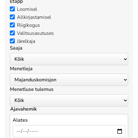
Etapp
Loomisel
Allkirjastamisel
Riigikogus
Valitsusasutuses
Järelkaja
Saaja
Menetleja
Menetluse tulemus
Ajavahemik
Alates