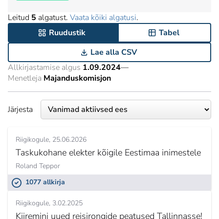
Leitud
5
algatust.
Vaata kõiki algatusi
.
Ruudustik
Tabel
Lae alla CSV
Allkirjastamise algus
1.09.2024
—
Menetleja
Majanduskomisjon
Järjesta
Riigikogule
25.06.2026
Taskukohane elekter kõigile Eestimaa inimestele
Roland Teppor
1077 allkirja
Riigikogule
3.02.2025
Kiiremini uued reisirongide peatused Tallinnasse!