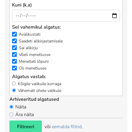
Kuni (k.a)
Sel vahemikul algatus:
Avalikustati
Saadeti allkirjastamisele
Sai allkirju
Võeti menetlusse
Menetleti lõpuni
Oli menetluses
Algatus vastab:
Kõigile valikuile korraga
Vähemalt ühele valikule
Arhiveeritud algatused
Näita
Ära näita
Filtreeri
või
eemalda filtrid
.