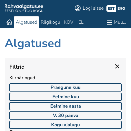
Logi sisse
EST
ENG
Algatused
Riigikogu
KOV
EL
Muu…
Algatused
Filtrid
Kiirpäringud
Praegune kuu
Eelmine kuu
Eelmine aasta
V. 30 päeva
Kogu ajalugu