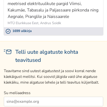
meetrised elektrituulikute pargid Viimsi,
Kakumäe, Tabasalu ja Paljassaare piirkonda ning
Aegnale, Pranglile ja Naissaarele
MTÜ Elurikkuse Eest,
Andrus Soidik
1699 allkirja
Telli uute algatuste kohta
teavitused
Teavitame sind uutest algatustest ja soovi korral nende
käekäigust meilitsi. Kui soovid jälgida vaid ühe algatuse
käekäiku, mine algatuse lehele ja telli teavitus küljeribalt.
Su meiliaadress